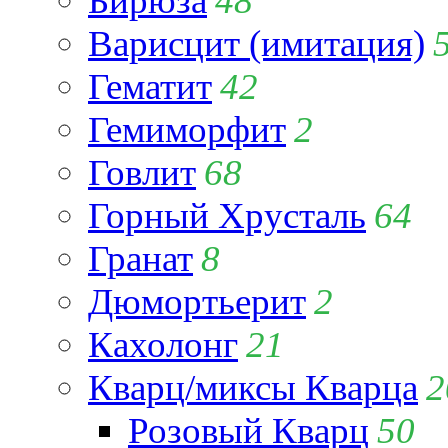
Бирюза
48
Варисцит (имитация)
Гематит
42
Гемиморфит
2
Говлит
68
Горный Хрусталь
64
Гранат
8
Дюмортьерит
2
Кахолонг
21
Кварц/миксы Кварца
2
Розовый Кварц
50