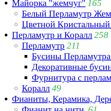
Майорка "жемчуг"
165
Белый Перламутр Жем
Цветной Кристальный
Перламутр и Коралл
258
Перламутр
211
Бусины Перламутра
Декоративные буси
Фурнитура с перла
Коралл
49
Фианиты, Керамика, Дер
Фианит на нити
61