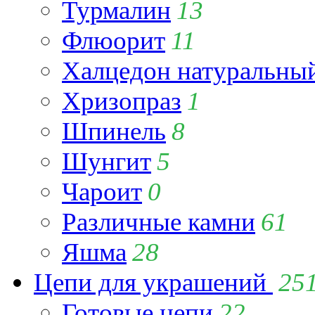
Турмалин
13
Флюорит
11
Халцедон натуральны
Хризопраз
1
Шпинель
8
Шунгит
5
Чароит
0
Различные камни
61
Яшма
28
Цепи для украшений
25
Готовые цепи
22