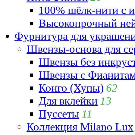
100% шёлк-нити с и
Высокопрочный ней
Фурнитура для украшен
Швензы-основа для се
Швензы без инкрус
Швензы с Фианита
Конго (Хупы)
62
Для вклейки
13
Пуссеты
11
Коллекция Milano Lux