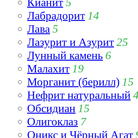
Кианит
5
Лабрадорит
14
Лава
5
Лазурит и Азурит
25
Лунный камень
6
Малахит
19
Морганит (берилл)
15
Нефрит натуральный
Обсидиан
15
Олигоклаз
7
Оникс и Чёрный Агат