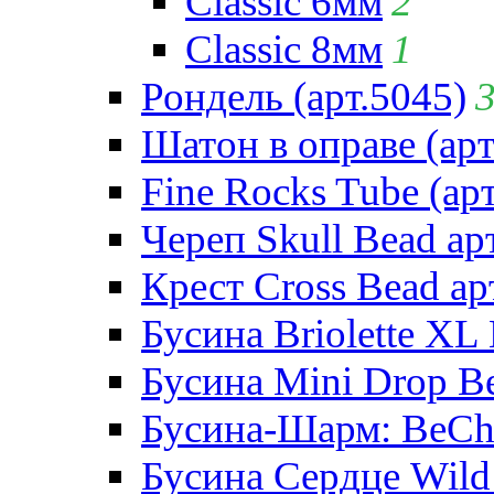
Classic 6мм
2
Classic 8мм
1
Рондель (арт.5045)
Шатон в оправе (арт
Fine Rocks Tube (арт
Череп Skull Bead ар
Крест Cross Bead ар
Бусина Briolette XL 
Бусина Mini Drop Be
Бусина-Шарм: BeCha
Бусина Сердце Wild 