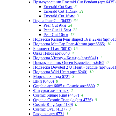
Прямоугольник Emerald Cut Pendant (арт.6435)
Emerald Cut 9мм
5
Emerald Cut 11.5мм
21
Emerald Cut 16мм
3
Груша Pear Cut (6433)
64
Pear Cut 9мм
24
Pear Cut 11.5мм
22
Pear Cut 16мм
17
Подвеска Капля Pear-shaped 16 и 22мм (арт.61
Подвеска Met Cap Pear -Капля (арт.6565)
10
Бриолетт 11мм (6010)
15
Овал Helios арт.6040
4
Подвеска Victory - Кольцо (арт.6041)
1
Прямоугольник Queen Baguette арт.6465
0
Подвеска Devoted 2 U Heart - сердце (арт.6261)
Подвеска Wild Heart (арт.6240)
10
Морская Звезда 6721
3
Шип (6480)
8
Graphic арт.6685 и Cosmic арт.6680
7
Фигурки животных
2
Cosmic Square Ring (4437)
4
Organic Cosmic Triangle (арт.4736)
0
Cosmic Ring (арт.4139)
0
Cosmic Oval (4137)
3
Ракушка арт.6731
1