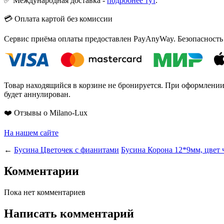
✅ Международная доставка -
подробнее тут
.
💳 Оплата картой без комиссии
Сервис приёма оплаты предоставлен PayAnyWay. Безопасность
Товар находящийся в корзине не бронируется. При оформлении з
будет аннулирован.
❤️ Отзывы о Milano-Lux
На нашем сайте
←
Бусина Цветочек с фианитами
Бусина Корона 12*9мм, цвет
Комментарии
Пока нет комментариев
Написать комментарий