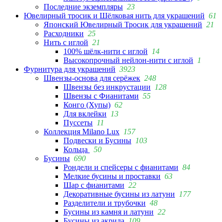
Последние экземпляры
23
Ювелирный тросик и Шёлковая нить для украшений
61
Японский Ювелирный Тросик для украшений
21
Расходники
25
Нить с иглой
21
100% шёлк-нити с иглой
14
Высокопрочный нейлон-нити с иглой
1
Фурнитура для украшений
3923
Швензы-основа для серёжек
248
Швензы без инкрустации
128
Швензы с Фианитами
55
Конго (Хупы)
62
Для вклейки
13
Пуссеты
11
Коллекция Milano Lux
157
Подвески и Бусины
103
Кольца
50
Бусины
690
Рондели и спейсеры с фианитами
84
Мелкие бусины и проставки
63
Шар с фианитами
22
Декоративные бусины из латуни
177
Разделители и трубочки
48
Бусины из камня и латуни
22
Бусины из акрила
109