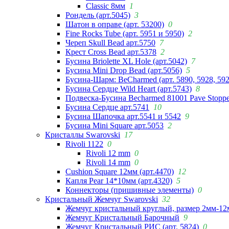
Classic 8мм
1
Рондель (арт.5045)
3
Шатон в оправе (арт. 53200)
0
Fine Rocks Tube (арт. 5951 и 5950)
2
Череп Skull Bead арт.5750
7
Крест Cross Bead арт.5378
2
Бусина Briolette XL Hole (арт.5042)
7
Бусина Mini Drop Bead (арт.5056)
5
Бусина-Шарм: BeCharmed (арт. 5890, 5928, 59
Бусина Сердце Wild Heart (арт.5743)
8
Подвеска-Бусина Becharmed 81001 Pave Stoppe
Бусина Сердце арт.5741
10
Бусина Шапочка арт.5541 и 5542
9
Бусина Mini Square арт.5053
2
Кристаллы Swarovski
17
Rivoli 1122
0
Rivoli 12 mm
0
Rivoli 14 mm
0
Cushion Square 12мм (арт.4470)
12
Капля Pear 14*10мм (арт.4320)
5
Коннекторы (пришивные элементы)
0
Кристальный Жемчуг Swarovski
32
Жемчуг кристальный круглый, размер 2мм-12
Жемчуг Кристальный Барочный
9
Жемчуг Кристальный РИС (арт. 5824)
0