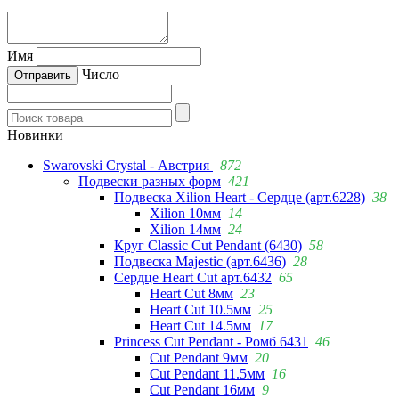
Имя
Число
Новинки
Swarovski Crystal - Австрия
872
Подвески разных форм
421
Подвеска Xilion Heart - Сердце (арт.6228)
38
Xilion 10мм
14
Xilion 14мм
24
Круг Classic Cut Pendant (6430)
58
Подвеска Majestic (арт.6436)
28
Сердце Heart Cut арт.6432
65
Heart Cut 8мм
23
Heart Cut 10.5мм
25
Heart Cut 14.5мм
17
Princess Cut Pendant - Ромб 6431
46
Cut Pendant 9мм
20
Cut Pendant 11.5мм
16
Cut Pendant 16мм
9