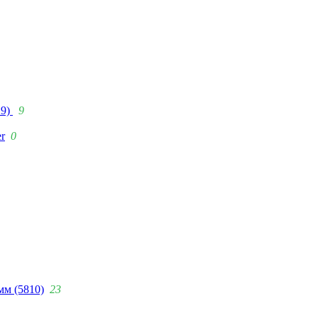
29)
9
r
0
мм (5810)
23