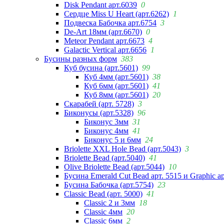
Disk Pendant арт.6039
0
Сердце Miss U Heart (арт.6262)
1
Подвеска Бабочка арт.6754
3
De-Art 18мм (арт.6670)
0
Meteor Pendant арт.6673
4
Galactic Vertical арт.6656
1
Бусины разных форм
383
Куб бусина (арт.5601)
99
Куб 4мм (арт.5601)
38
Куб 6мм (арт.5601)
41
Куб 8мм (арт.5601)
20
Скарабей (арт. 5728)
3
Биконусы (арт.5328)
96
Биконус 3мм
31
Биконус 4мм
41
Биконус 5 и 6мм
24
Briolette XXL Hole Bead (арт.5043)
3
Briolette Bead (арт.5040)
41
Olive Briolette Bead (арт.5044)
10
Бусина Emerald Cut Bead арт. 5515 и Graphic а
Бусина Бабочка (арт.5754)
23
Classic Bead (арт. 5000)
41
Classic 2 и 3мм
18
Classic 4мм
20
Classic 6мм
2