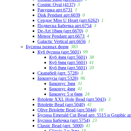
Cosmic Oval (4137)
3
Ракушка арт.6731
1
Disk Pendant арт.6039
0
Сердце Miss U Heart (арт.6262)
1
Подвеска Бабочка арт.6754
3
De-Art 18мм (арт.6670)
0
Meteor Pendant арт.6673
4
Galactic Vertical арт.6656
1
Бусины разных форм
383
Куб бусина (арт.5601)
99
Куб 4мм (арт.5601)
38
Куб 6мм (арт.5601)
41
Куб 8мм (арт.5601)
20
Скарабей (арт. 5728)
3
Биконусы (арт.5328)
96
Биконус 3мм
31
Биконус 4мм
41
Биконус 5 и 6мм
24
Briolette XXL Hole Bead (арт.5043)
3
Briolette Bead (арт.5040)
41
Olive Briolette Bead (арт.5044)
10
Бусина Emerald Cut Bead арт. 5515 и Graphic а
Бусина Бабочка (арт.5754)
23
Classic Bead (арт. 5000)
41
Classic 2 и 3мм
18