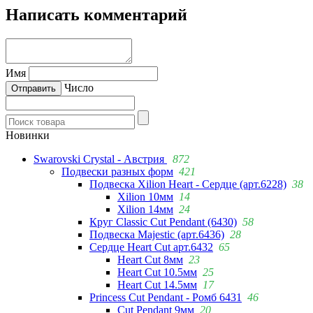
Написать комментарий
Имя
Число
Новинки
Swarovski Crystal - Австрия
872
Подвески разных форм
421
Подвеска Xilion Heart - Сердце (арт.6228)
38
Xilion 10мм
14
Xilion 14мм
24
Круг Classic Cut Pendant (6430)
58
Подвеска Majestic (арт.6436)
28
Сердце Heart Cut арт.6432
65
Heart Cut 8мм
23
Heart Cut 10.5мм
25
Heart Cut 14.5мм
17
Princess Cut Pendant - Ромб 6431
46
Cut Pendant 9мм
20