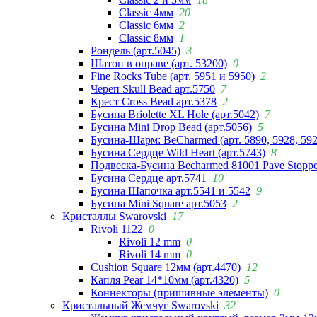
Classic 4мм
20
Classic 6мм
2
Classic 8мм
1
Рондель (арт.5045)
3
Шатон в оправе (арт. 53200)
0
Fine Rocks Tube (арт. 5951 и 5950)
2
Череп Skull Bead арт.5750
7
Крест Cross Bead арт.5378
2
Бусина Briolette XL Hole (арт.5042)
7
Бусина Mini Drop Bead (арт.5056)
5
Бусина-Шарм: BeCharmed (арт. 5890, 5928, 59
Бусина Сердце Wild Heart (арт.5743)
8
Подвеска-Бусина Becharmed 81001 Pave Stoppe
Бусина Сердце арт.5741
10
Бусина Шапочка арт.5541 и 5542
9
Бусина Mini Square арт.5053
2
Кристаллы Swarovski
17
Rivoli 1122
0
Rivoli 12 mm
0
Rivoli 14 mm
0
Cushion Square 12мм (арт.4470)
12
Капля Pear 14*10мм (арт.4320)
5
Коннекторы (пришивные элементы)
0
Кристальный Жемчуг Swarovski
32