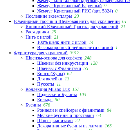
Жемчуг кристальный круглый, размер 2мм-12
Жемчуг Кристальный Барочный
9
Жемчуг Кристальный РИС (арт. 5824)
0
Последние экземпляры
23
Ювелирный тросик и Шёлковая нить для украшений
61
Японский Ювелирный Тросик для украшений
21
Расходники
25
Нить с иглой
21
100% шёлк-нити с иглой
14
Высокопрочный нейлон-нити с иглой
1
Фурнитура для украшений
3912
Швензы-основа для серёжек
248
Швензы без инкрустации
128
Швензы с Фианитами
55
Конго (Хупы)
62
Для вклейки
13
Пуссеты
11
Коллекция Milano Lux
157
Подвески и Бусины
103
Кольца
50
Бусины
678
Рондели и спейсеры с фианитами
84
Мелкие бусины и проставки
63
Шар с фианитами
22
Декоративные бусины из латуни
165