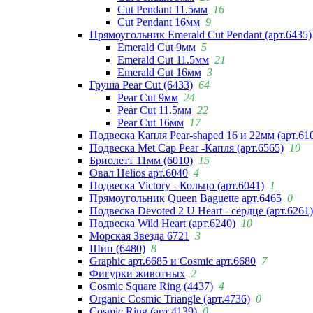
Cut Pendant 11.5мм
16
Cut Pendant 16мм
9
Прямоугольник Emerald Cut Pendant (арт.6435)
Emerald Cut 9мм
5
Emerald Cut 11.5мм
21
Emerald Cut 16мм
3
Груша Pear Cut (6433)
64
Pear Cut 9мм
24
Pear Cut 11.5мм
22
Pear Cut 16мм
17
Подвеска Капля Pear-shaped 16 и 22мм (арт.61
Подвеска Met Cap Pear -Капля (арт.6565)
10
Бриолетт 11мм (6010)
15
Овал Helios арт.6040
4
Подвеска Victory - Кольцо (арт.6041)
1
Прямоугольник Queen Baguette арт.6465
0
Подвеска Devoted 2 U Heart - сердце (арт.6261)
Подвеска Wild Heart (арт.6240)
10
Морская Звезда 6721
3
Шип (6480)
8
Graphic арт.6685 и Cosmic арт.6680
7
Фигурки животных
2
Cosmic Square Ring (4437)
4
Organic Cosmic Triangle (арт.4736)
0
Cosmic Ring (арт.4139)
0