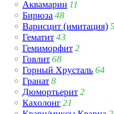
Аквамарин
11
Бирюза
48
Варисцит (имитация)
Гематит
43
Гемиморфит
2
Говлит
68
Горный Хрусталь
64
Гранат
8
Дюмортьерит
2
Кахолонг
21
Кварц/миксы Кварца
2