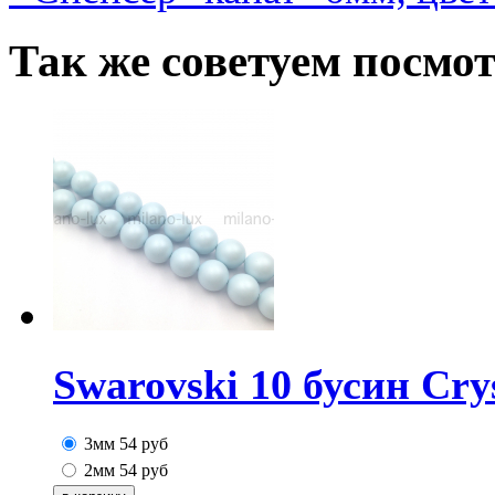
Так же советуем посмо
Swarovski 10 бусин Cry
3мм
54
руб
2мм
54
руб