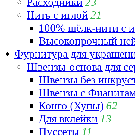
Расходники
23
Нить с иглой
21
100% шёлк-нити с и
Высокопрочный ней
Фурнитура для украшен
Швензы-основа для се
Швензы без инкрус
Швензы с Фианита
Конго (Хупы)
62
Для вклейки
13
Пуссеты
11