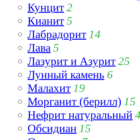
Кунцит
2
Кианит
5
Лабрадорит
14
Лава
5
Лазурит и Азурит
25
Лунный камень
6
Малахит
19
Морганит (берилл)
15
Нефрит натуральный
Обсидиан
15