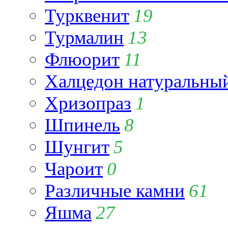
Турквенит
19
Турмалин
13
Флюорит
11
Халцедон натуральны
Хризопраз
1
Шпинель
8
Шунгит
5
Чароит
0
Различные камни
61
Яшма
27