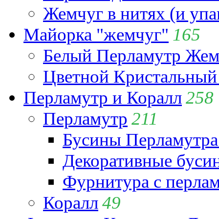
Жемчуг в нитях (и упа
Майорка "жемчуг"
165
Белый Перламутр Жем
Цветной Кристальный
Перламутр и Коралл
258
Перламутр
211
Бусины Перламутра
Декоративные буси
Фурнитура с перла
Коралл
49