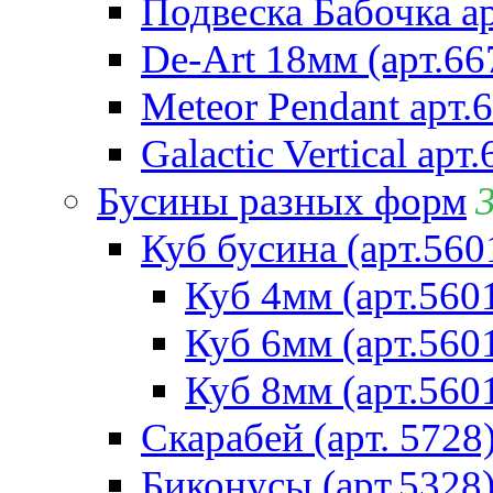
Подвеска Бабочка а
De-Art 18мм (арт.66
Meteor Pendant арт.
Galactic Vertical арт
Бусины разных форм
Куб бусина (арт.560
Куб 4мм (арт.560
Куб 6мм (арт.560
Куб 8мм (арт.560
Скарабей (арт. 5728
Биконусы (арт.5328