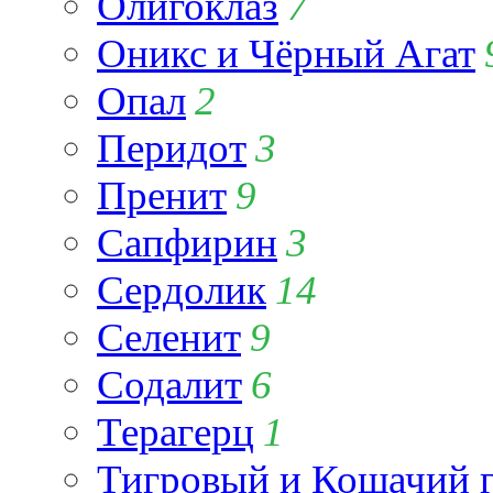
Олигоклаз
7
Оникс и Чёрный Агат
Опал
2
Перидот
3
Пренит
9
Сапфирин
3
Сердолик
14
Селенит
9
Содалит
6
Терагерц
1
Тигровый и Кошачий г