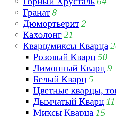
Горный Хрусталь
64
Гранат
8
Дюмортьерит
2
Кахолонг
21
Кварц/миксы Кварца
2
Розовый Кварц
50
Лимонный Кварц
9
Белый Кварц
5
Цветные кварцы, т
Дымчатый Кварц
11
Миксы Кварца
15