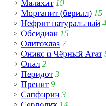
Малахит
19
Морганит (берилл)
15
Нефрит натуральный
Обсидиан
15
Олигоклаз
7
Оникс и Чёрный Агат
Опал
2
Перидот
3
Пренит
9
Сапфирин
3
Сердолик
14