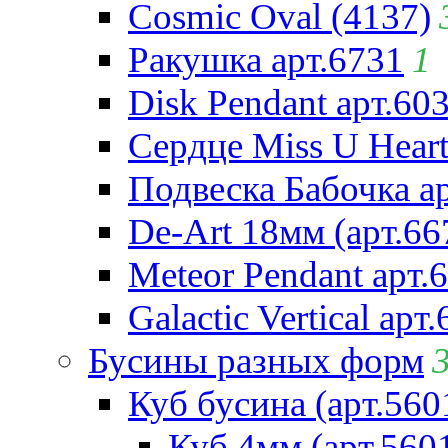
Cosmic Oval (4137)
Ракушка арт.6731
1
Disk Pendant арт.60
Сердце Miss U Heart
Подвеска Бабочка а
De-Art 18мм (арт.66
Meteor Pendant арт.
Galactic Vertical арт
Бусины разных форм
Куб бусина (арт.560
Куб 4мм (арт.560