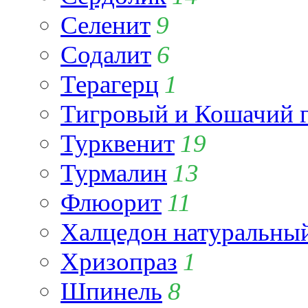
Селенит
9
Содалит
6
Терагерц
1
Тигровый и Кошачий г
Турквенит
19
Турмалин
13
Флюорит
11
Халцедон натуральны
Хризопраз
1
Шпинель
8