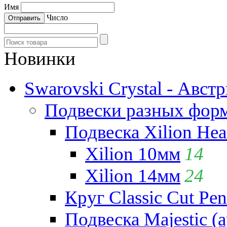
Имя
Число
Новинки
Swarovski Crystal - Авст
Подвески разных фор
Подвеска Xilion Hear
Xilion 10мм
14
Xilion 14мм
24
Круг Classic Cut Pen
Подвеска Majestic (а