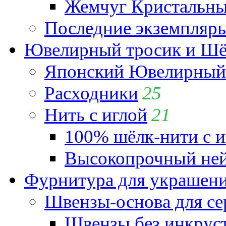
Жемчуг Кристальный
Последние экземпляр
Ювелирный тросик и Шёл
Японский Ювелирный 
Расходники
25
Нить с иглой
21
100% шёлк-нити с и
Высокопрочный ней
Фурнитура для украшен
Швензы-основа для се
Швензы без инкрус