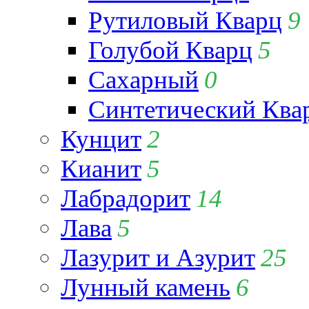
Рутиловый Кварц
9
Голубой Кварц
5
Сахарный
0
Синтетический Ква
Кунцит
2
Кианит
5
Лабрадорит
14
Лава
5
Лазурит и Азурит
25
Лунный камень
6