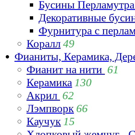
Бусины Перламутра
Декоративные буси
Фурнитура с перла
Коралл
49
Фианиты, Керамика, Дер
Фианит на нити
61
Керамика
130
Акрил
62
Лэмпворк
66
Каучук
15
Хлопковый жемчуг - C