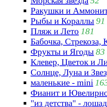
Морская звезда
52
Ракушки и Аммони
Рыбы и Кораллы
91
Пляж и Лето
181
Бабочка, Стрекоза, 
Фрукты и Ягоды
83
Клевер, Цветок и Л
Солнце, Луна и Зве
маленькие - mini
16
Фианит и Ювелирно
"из детства" - лошад