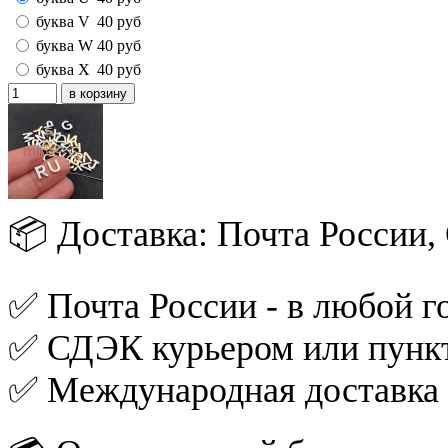
буква V
40
руб
буква W
40
руб
буква X
40
руб
📦 Доставка: Почта России
✅ Почта России - в любой го
✅ СДЭК курьером или пункт
✅ Международная доставка