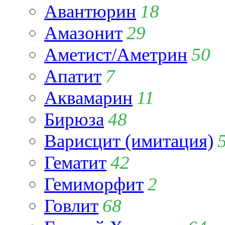
Авантюрин
18
Амазонит
29
Аметист/Аметрин
50
Апатит
7
Аквамарин
11
Бирюза
48
Варисцит (имитация)
Гематит
42
Гемиморфит
2
Говлит
68