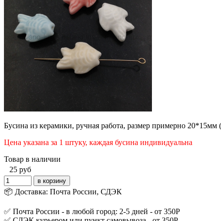
Бусина из керамики, ручная работа, размер примерно 20*15
мм 
Цена указана за 1 штуку, каждая бусина индивидуальна
Товар в наличии
25
руб
📦 Доставка: Почта России, СДЭК
✅ Почта России - в любой город: 2-5 дней - от 350Р
✅ СДЭК курьером или пункт самовывоза - от 350Р