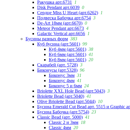
Ракушка арт.6731
1
Disk Pendant арт.6039
0
Сердце Miss U Heart (арт.6262)
1
Подвеска Бабочка арт.6754
3
De-Art 18мм (арт.6670)
0
Meteor Pendant арт.6673
4
Galactic Vertical арт.6656
1
Бусины разных форм
383
Куб бусина (арт.5601)
99
Куб 4мм (арт.5601)
38
Куб 6мм (арт.5601)
41
Куб 8мм (арт.5601)
20
Скарабей (арт. 5728)
3
Биконусы (арт.5328)
96
Биконус 3мм
31
Биконус 4мм
41
Биконус 5 и 6мм
24
Briolette XXL Hole Bead (арт.5043)
3
Briolette Bead (арт.5040)
41
Olive Briolette Bead (арт.5044)
10
Бусина Emerald Cut Bead арт. 5515 и Graphic а
Бусина Бабочка (арт.5754)
23
Classic Bead (арт. 5000)
41
Classic 2 и 3мм
18
Classic 4мм
20