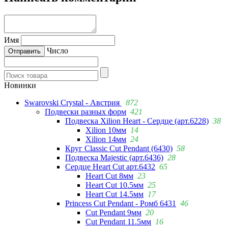
Имя
Число
Новинки
Swarovski Crystal - Австрия
872
Подвески разных форм
421
Подвеска Xilion Heart - Сердце (арт.6228)
38
Xilion 10мм
14
Xilion 14мм
24
Круг Classic Cut Pendant (6430)
58
Подвеска Majestic (арт.6436)
28
Сердце Heart Cut арт.6432
65
Heart Cut 8мм
23
Heart Cut 10.5мм
25
Heart Cut 14.5мм
17
Princess Cut Pendant - Ромб 6431
46
Cut Pendant 9мм
20
Cut Pendant 11.5мм
16