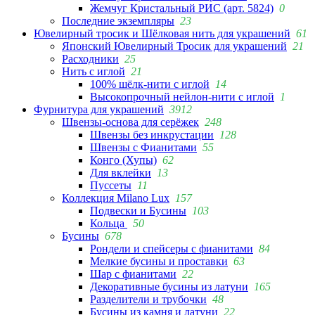
Жемчуг Кристальный РИС (арт. 5824)
0
Последние экземпляры
23
Ювелирный тросик и Шёлковая нить для украшений
61
Японский Ювелирный Тросик для украшений
21
Расходники
25
Нить с иглой
21
100% шёлк-нити с иглой
14
Высокопрочный нейлон-нити с иглой
1
Фурнитура для украшений
3912
Швензы-основа для серёжек
248
Швензы без инкрустации
128
Швензы с Фианитами
55
Конго (Хупы)
62
Для вклейки
13
Пуссеты
11
Коллекция Milano Lux
157
Подвески и Бусины
103
Кольца
50
Бусины
678
Рондели и спейсеры с фианитами
84
Мелкие бусины и проставки
63
Шар с фианитами
22
Декоративные бусины из латуни
165
Разделители и трубочки
48
Бусины из камня и латуни
22