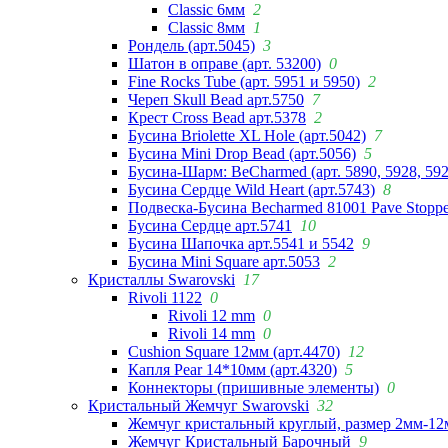
Classic 6мм
2
Classic 8мм
1
Рондель (арт.5045)
3
Шатон в оправе (арт. 53200)
0
Fine Rocks Tube (арт. 5951 и 5950)
2
Череп Skull Bead арт.5750
7
Крест Cross Bead арт.5378
2
Бусина Briolette XL Hole (арт.5042)
7
Бусина Mini Drop Bead (арт.5056)
5
Бусина-Шарм: BeCharmed (арт. 5890, 5928, 59
Бусина Сердце Wild Heart (арт.5743)
8
Подвеска-Бусина Becharmed 81001 Pave Stoppe
Бусина Сердце арт.5741
10
Бусина Шапочка арт.5541 и 5542
9
Бусина Mini Square арт.5053
2
Кристаллы Swarovski
17
Rivoli 1122
0
Rivoli 12 mm
0
Rivoli 14 mm
0
Cushion Square 12мм (арт.4470)
12
Капля Pear 14*10мм (арт.4320)
5
Коннекторы (пришивные элементы)
0
Кристальный Жемчуг Swarovski
32
Жемчуг кристальный круглый, размер 2мм-12
Жемчуг Кристальный Барочный
9