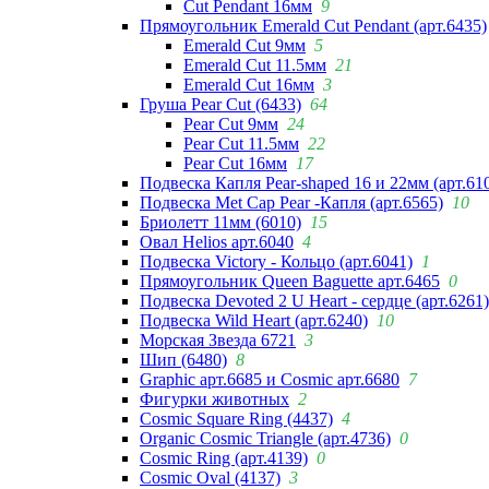
Cut Pendant 16мм
9
Прямоугольник Emerald Cut Pendant (арт.6435)
Emerald Cut 9мм
5
Emerald Cut 11.5мм
21
Emerald Cut 16мм
3
Груша Pear Cut (6433)
64
Pear Cut 9мм
24
Pear Cut 11.5мм
22
Pear Cut 16мм
17
Подвеска Капля Pear-shaped 16 и 22мм (арт.61
Подвеска Met Cap Pear -Капля (арт.6565)
10
Бриолетт 11мм (6010)
15
Овал Helios арт.6040
4
Подвеска Victory - Кольцо (арт.6041)
1
Прямоугольник Queen Baguette арт.6465
0
Подвеска Devoted 2 U Heart - сердце (арт.6261)
Подвеска Wild Heart (арт.6240)
10
Морская Звезда 6721
3
Шип (6480)
8
Graphic арт.6685 и Cosmic арт.6680
7
Фигурки животных
2
Cosmic Square Ring (4437)
4
Organic Cosmic Triangle (арт.4736)
0
Cosmic Ring (арт.4139)
0
Cosmic Oval (4137)
3