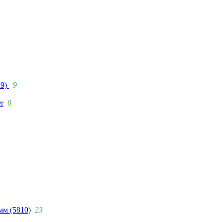
29)
9
r
0
мм (5810)
23