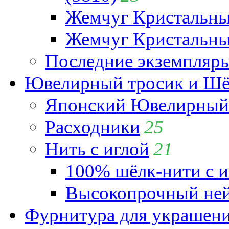
Жемчуг Кристальн
Жемчуг Кристальный
Последние экземпляр
Ювелирный тросик и Шёл
Японский Ювелирный 
Расходники
25
Нить с иглой
21
100% шёлк-нити с и
Высокопрочный ней
Фурнитура для украшен