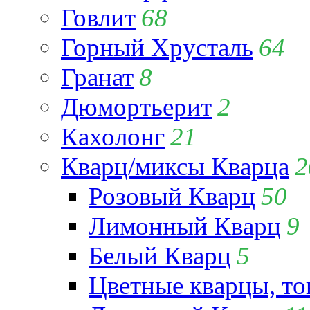
Говлит
68
Горный Хрусталь
64
Гранат
8
Дюмортьерит
2
Кахолонг
21
Кварц/миксы Кварца
2
Розовый Кварц
50
Лимонный Кварц
9
Белый Кварц
5
Цветные кварцы, т