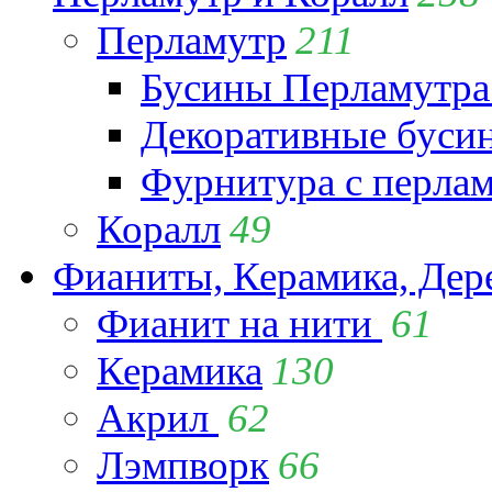
Перламутр
211
Бусины Перламутра
Декоративные буси
Фурнитура с перла
Коралл
49
Фианиты, Керамика, Дер
Фианит на нити
61
Керамика
130
Акрил
62
Лэмпворк
66