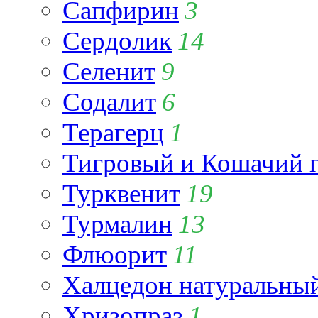
Сапфирин
3
Сердолик
14
Селенит
9
Содалит
6
Терагерц
1
Тигровый и Кошачий г
Турквенит
19
Турмалин
13
Флюорит
11
Халцедон натуральны
Хризопраз
1