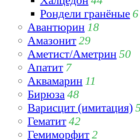
Халцедон
44
Рондели гранёные
6
Авантюрин
18
Амазонит
29
Аметист/Аметрин
50
Апатит
7
Аквамарин
11
Бирюза
48
Варисцит (имитация)
Гематит
42
Гемиморфит
2