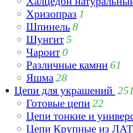
Халцедон натуральны
Хризопраз
1
Шпинель
8
Шунгит
5
Чароит
0
Различные камни
61
Яшма
28
Цепи для украшений
25
Готовые цепи
22
Цепи тонкие и универ
Цепи Крупные из Л