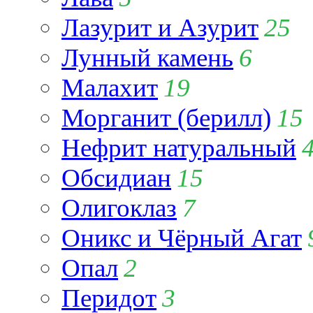
Лазурит и Азурит
25
Лунный камень
6
Малахит
19
Морганит (берилл)
15
Нефрит натуральный
Обсидиан
15
Олигоклаз
7
Оникс и Чёрный Агат
Опал
2
Перидот
3