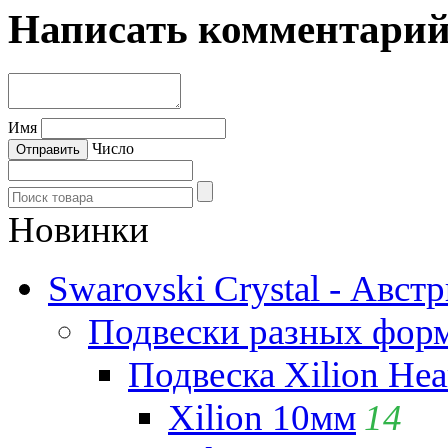
Написать комментари
Имя
Число
Новинки
Swarovski Crystal - Авст
Подвески разных фор
Подвеска Xilion Hear
Xilion 10мм
14