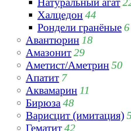
Натуральный агат
2
Халцедон
44
Рондели гранёные
6
Авантюрин
18
Амазонит
29
Аметист/Аметрин
50
Апатит
7
Аквамарин
11
Бирюза
48
Варисцит (имитация)
Гематит
42