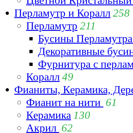
Цветной Кристальный
Перламутр и Коралл
258
Перламутр
211
Бусины Перламутра
Декоративные буси
Фурнитура с перла
Коралл
49
Фианиты, Керамика, Дер
Фианит на нити
61
Керамика
130
Акрил
62