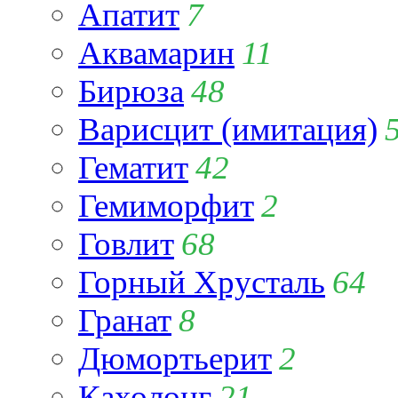
Апатит
7
Аквамарин
11
Бирюза
48
Варисцит (имитация)
Гематит
42
Гемиморфит
2
Говлит
68
Горный Хрусталь
64
Гранат
8
Дюмортьерит
2
Кахолонг
21