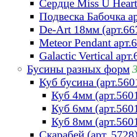
Сердце Miss U Heart
Подвеска Бабочка а
De-Art 18мм (арт.66
Meteor Pendant арт.
Galactic Vertical арт
Бусины разных форм
Куб бусина (арт.560
Куб 4мм (арт.560
Куб 6мм (арт.560
Куб 8мм (арт.560
Скарабей (арт. 5728