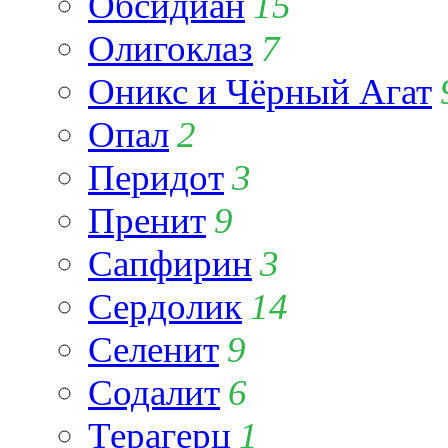
Обсидиан
15
Олигоклаз
7
Оникс и Чёрный Агат
Опал
2
Перидот
3
Пренит
9
Сапфирин
3
Сердолик
14
Селенит
9
Содалит
6
Терагерц
1