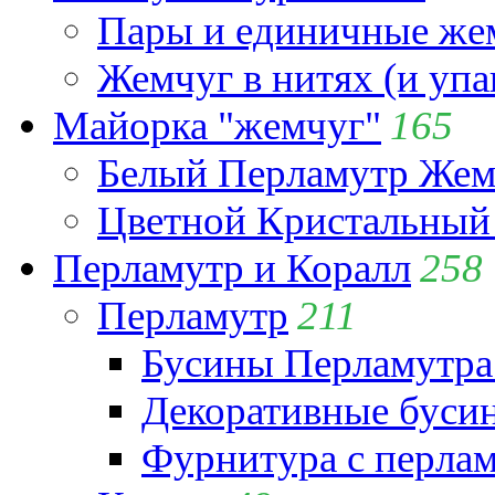
Пары и единичные ж
Жемчуг в нитях (и упа
Майорка "жемчуг"
165
Белый Перламутр Жем
Цветной Кристальный
Перламутр и Коралл
258
Перламутр
211
Бусины Перламутра
Декоративные буси
Фурнитура с перла