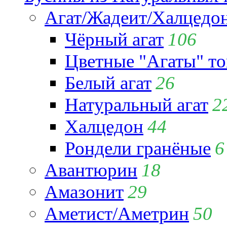
Агат/Жадеит/Халцедо
Чёрный агат
106
Цветные "Агаты" т
Белый агат
26
Натуральный агат
2
Халцедон
44
Рондели гранёные
6
Авантюрин
18
Амазонит
29
Аметист/Аметрин
50