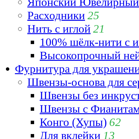
Японский Ювелирный 
Расходники
25
Нить с иглой
21
100% шёлк-нити с и
Высокопрочный ней
Фурнитура для украшен
Швензы-основа для се
Швензы без инкрус
Швензы с Фианита
Конго (Хупы)
62
Для вклейки
13