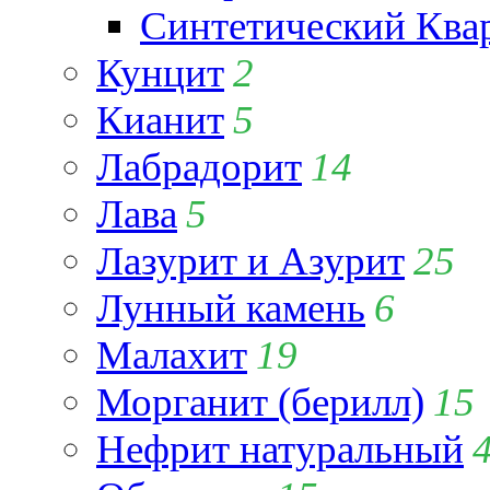
Синтетический Ква
Кунцит
2
Кианит
5
Лабрадорит
14
Лава
5
Лазурит и Азурит
25
Лунный камень
6
Малахит
19
Морганит (берилл)
15
Нефрит натуральный