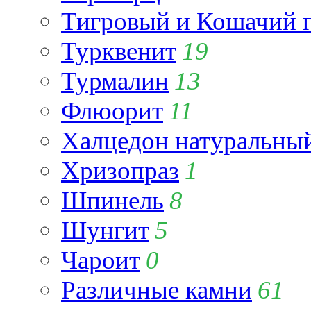
Тигровый и Кошачий г
Турквенит
19
Турмалин
13
Флюорит
11
Халцедон натуральны
Хризопраз
1
Шпинель
8
Шунгит
5
Чароит
0
Различные камни
61