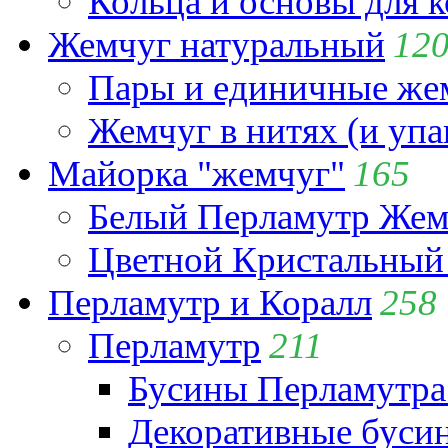
Кольца и основы для 
Жемчуг натуральный
12
Пары и единичные ж
Жемчуг в нитях (и упа
Майорка "жемчуг"
165
Белый Перламутр Жем
Цветной Кристальный
Перламутр и Коралл
258
Перламутр
211
Бусины Перламутра
Декоративные буси