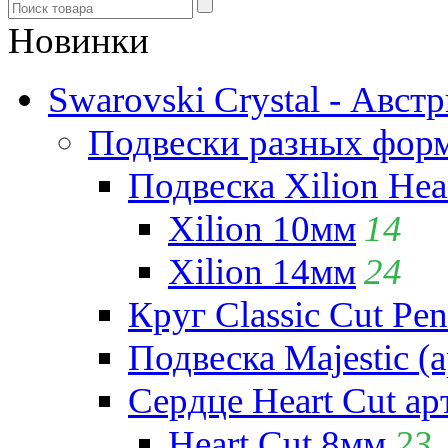
Новинки
Swarovski Crystal - Авст
Подвески разных фор
Подвеска Xilion Hear
Xilion 10мм
14
Xilion 14мм
24
Круг Classic Cut Pen
Подвеска Majestic (а
Сердце Heart Cut ар
Heart Cut 8мм
23