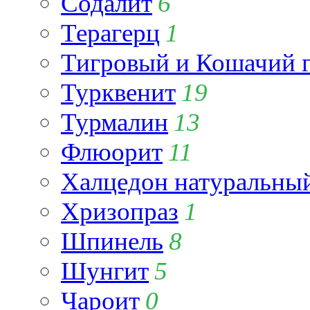
Содалит
6
Терагерц
1
Тигровый и Кошачий г
Турквенит
19
Турмалин
13
Флюорит
11
Халцедон натуральны
Хризопраз
1
Шпинель
8
Шунгит
5
Чароит
0