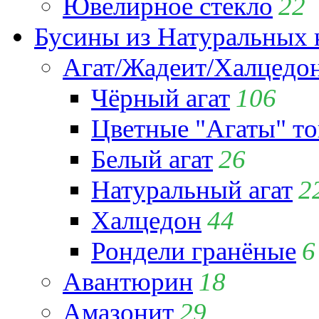
Ювелирное стекло
22
Бусины из Натуральных 
Агат/Жадеит/Халцедо
Чёрный агат
106
Цветные "Агаты" т
Белый агат
26
Натуральный агат
2
Халцедон
44
Рондели гранёные
6
Авантюрин
18
Амазонит
29