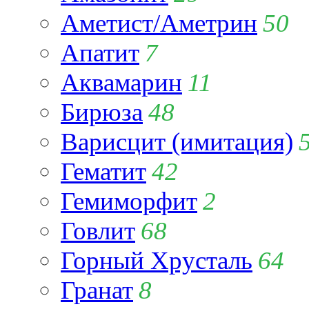
Аметист/Аметрин
50
Апатит
7
Аквамарин
11
Бирюза
48
Варисцит (имитация)
Гематит
42
Гемиморфит
2
Говлит
68
Горный Хрусталь
64
Гранат
8