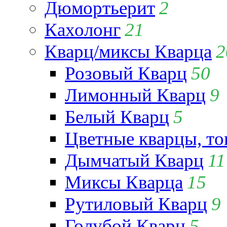
Дюмортьерит
2
Кахолонг
21
Кварц/миксы Кварца
2
Розовый Кварц
50
Лимонный Кварц
9
Белый Кварц
5
Цветные кварцы, т
Дымчатый Кварц
11
Миксы Кварца
15
Рутиловый Кварц
9
Голубой Кварц
5