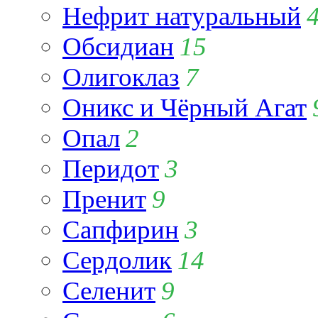
Нефрит натуральный
Обсидиан
15
Олигоклаз
7
Оникс и Чёрный Агат
Опал
2
Перидот
3
Пренит
9
Сапфирин
3
Сердолик
14
Селенит
9