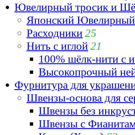
Ювелирный тросик и Шёл
Японский Ювелирный 
Расходники
25
Нить с иглой
21
100% шёлк-нити с и
Высокопрочный ней
Фурнитура для украшен
Швензы-основа для се
Швензы без инкрус
Швензы с Фианита