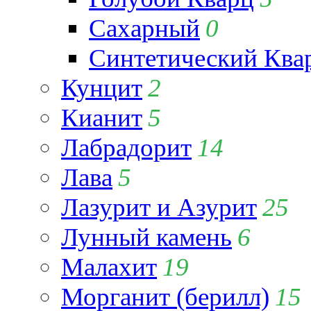
Сахарный
0
Синтетический Ква
Кунцит
2
Кианит
5
Лабрадорит
14
Лава
5
Лазурит и Азурит
25
Лунный камень
6
Малахит
19
Морганит (берилл)
15