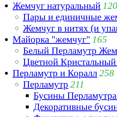
Жемчуг натуральный
12
Пары и единичные ж
Жемчуг в нитях (и упа
Майорка "жемчуг"
165
Белый Перламутр Жем
Цветной Кристальный
Перламутр и Коралл
258
Перламутр
211
Бусины Перламутра
Декоративные буси