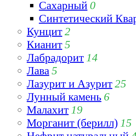
Сахарный
0
Синтетический Ква
Кунцит
2
Кианит
5
Лабрадорит
14
Лава
5
Лазурит и Азурит
25
Лунный камень
6
Малахит
19
Морганит (берилл)
15
Нефрит натуральный