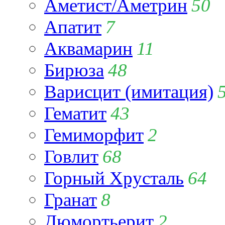
Аметист/Аметрин
50
Апатит
7
Аквамарин
11
Бирюза
48
Варисцит (имитация)
Гематит
43
Гемиморфит
2
Говлит
68
Горный Хрусталь
64
Гранат
8
Дюмортьерит
2