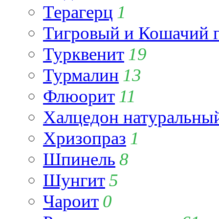
Терагерц
1
Тигровый и Кошачий г
Турквенит
19
Турмалин
13
Флюорит
11
Халцедон натуральны
Хризопраз
1
Шпинель
8
Шунгит
5
Чароит
0