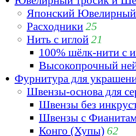
Ювелирный тросик и Шёл
Японский Ювелирный 
Расходники
25
Нить с иглой
21
100% шёлк-нити с и
Высокопрочный ней
Фурнитура для украшен
Швензы-основа для се
Швензы без инкрус
Швензы с Фианита
Конго (Хупы)
62