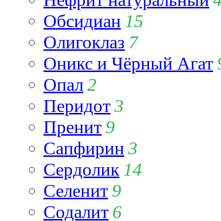
Обсидиан
15
Олигоклаз
7
Оникс и Чёрный Агат
Опал
2
Перидот
3
Пренит
9
Сапфирин
3
Сердолик
14
Селенит
9
Содалит
6