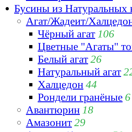
Бусины из Натуральных 
Агат/Жадеит/Халцедо
Чёрный агат
106
Цветные "Агаты" т
Белый агат
26
Натуральный агат
2
Халцедон
44
Рондели гранёные
6
Авантюрин
18
Амазонит
29