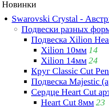
Новинки
Swarovski Crystal - Авст
Подвески разных фор
Подвеска Xilion Hear
Xilion 10мм
14
Xilion 14мм
24
Круг Classic Cut Pen
Подвеска Majestic (а
Сердце Heart Cut ар
Heart Cut 8мм
23