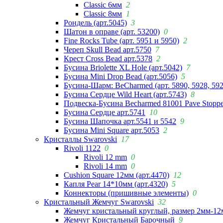
Classic 6мм
2
Classic 8мм
1
Рондель (арт.5045)
3
Шатон в оправе (арт. 53200)
0
Fine Rocks Tube (арт. 5951 и 5950)
2
Череп Skull Bead арт.5750
7
Крест Cross Bead арт.5378
2
Бусина Briolette XL Hole (арт.5042)
7
Бусина Mini Drop Bead (арт.5056)
5
Бусина-Шарм: BeCharmed (арт. 5890, 5928, 59
Бусина Сердце Wild Heart (арт.5743)
8
Подвеска-Бусина Becharmed 81001 Pave Stoppe
Бусина Сердце арт.5741
10
Бусина Шапочка арт.5541 и 5542
9
Бусина Mini Square арт.5053
2
Кристаллы Swarovski
17
Rivoli 1122
0
Rivoli 12 mm
0
Rivoli 14 mm
0
Cushion Square 12мм (арт.4470)
12
Капля Pear 14*10мм (арт.4320)
5
Коннекторы (пришивные элементы)
0
Кристальный Жемчуг Swarovski
32
Жемчуг кристальный круглый, размер 2мм-12
Жемчуг Кристальный Барочный
9