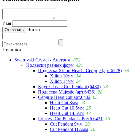
Имя
Число
Новинки
Swarovski Crystal - Австрия
872
Подвески разных форм
421
Подвеска Xilion Heart - Сердце (арт.6228)
38
Xilion 10мм
14
Xilion 14мм
24
Круг Classic Cut Pendant (6430)
58
Подвеска Majestic (арт.6436)
28
Сердце Heart Cut арт.6432
65
Heart Cut 8мм
23
Heart Cut 10.5мм
25
Heart Cut 14.5мм
17
Princess Cut Pendant - Ромб 6431
46
Cut Pendant 9мм
20
Cut Pendant 11.5мм
16