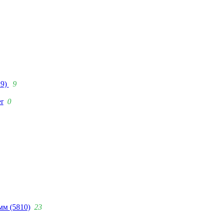
29)
9
r
0
мм (5810)
23