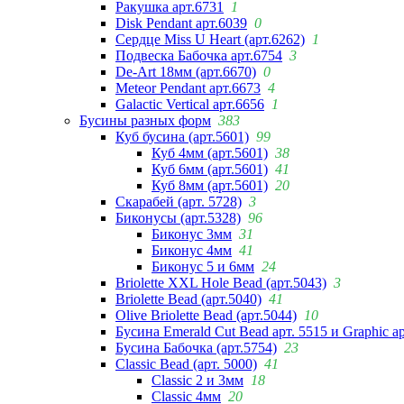
Ракушка арт.6731
1
Disk Pendant арт.6039
0
Сердце Miss U Heart (арт.6262)
1
Подвеска Бабочка арт.6754
3
De-Art 18мм (арт.6670)
0
Meteor Pendant арт.6673
4
Galactic Vertical арт.6656
1
Бусины разных форм
383
Куб бусина (арт.5601)
99
Куб 4мм (арт.5601)
38
Куб 6мм (арт.5601)
41
Куб 8мм (арт.5601)
20
Скарабей (арт. 5728)
3
Биконусы (арт.5328)
96
Биконус 3мм
31
Биконус 4мм
41
Биконус 5 и 6мм
24
Briolette XXL Hole Bead (арт.5043)
3
Briolette Bead (арт.5040)
41
Olive Briolette Bead (арт.5044)
10
Бусина Emerald Cut Bead арт. 5515 и Graphic а
Бусина Бабочка (арт.5754)
23
Classic Bead (арт. 5000)
41
Classic 2 и 3мм
18
Classic 4мм
20