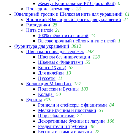
Жемчуг Кристальный РИС (арт. 5824)
0
Последние экземпляры
23
Ювелирный тросик и Шёлковая нить для украшений
61
Японский Ювелирный Тросик для украшений
21
Расходники
25
Нить с иглой
21
100% шёлк-нити с иглой
14
Высокопрочный нейлон-нити с иглой
1
Фурнитура для украшений
3912
Швензы-основа для серёжек
248
Швензы без инкрустации
128
Швензы с Фианитами
55
Конго (Хупы)
62
Для вклейки
13
Пуссеты
11
Коллекция Milano Lux
157
Подвески и Бусины
103
Кольца
50
Бусины
679
Рондели и спейсеры с фианитами
84
Мелкие бусины и проставки
63
Шар с фианитами
22
Декоративные бусины из латуни
166
Разделители и трубочки
48
Бусины из камня и латуни
22