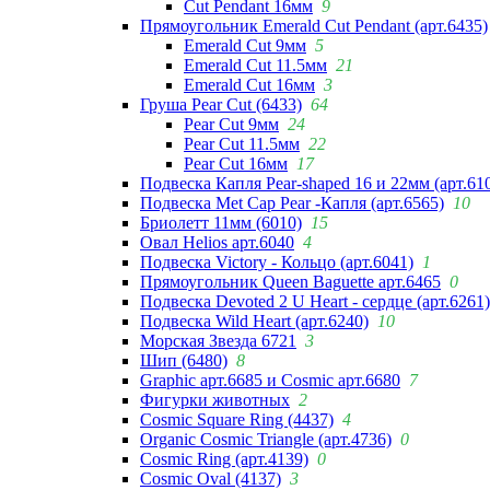
Cut Pendant 16мм
9
Прямоугольник Emerald Cut Pendant (арт.6435)
Emerald Cut 9мм
5
Emerald Cut 11.5мм
21
Emerald Cut 16мм
3
Груша Pear Cut (6433)
64
Pear Cut 9мм
24
Pear Cut 11.5мм
22
Pear Cut 16мм
17
Подвеска Капля Pear-shaped 16 и 22мм (арт.61
Подвеска Met Cap Pear -Капля (арт.6565)
10
Бриолетт 11мм (6010)
15
Овал Helios арт.6040
4
Подвеска Victory - Кольцо (арт.6041)
1
Прямоугольник Queen Baguette арт.6465
0
Подвеска Devoted 2 U Heart - сердце (арт.6261)
Подвеска Wild Heart (арт.6240)
10
Морская Звезда 6721
3
Шип (6480)
8
Graphic арт.6685 и Cosmic арт.6680
7
Фигурки животных
2
Cosmic Square Ring (4437)
4
Organic Cosmic Triangle (арт.4736)
0
Cosmic Ring (арт.4139)
0
Cosmic Oval (4137)
3