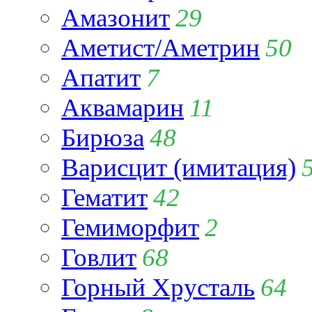
Амазонит
29
Аметист/Аметрин
50
Апатит
7
Аквамарин
11
Бирюза
48
Варисцит (имитация)
Гематит
42
Гемиморфит
2
Говлит
68
Горный Хрусталь
64