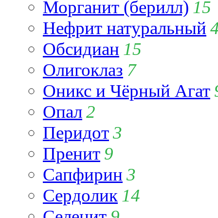
Морганит (берилл)
15
Нефрит натуральный
Обсидиан
15
Олигоклаз
7
Оникс и Чёрный Агат
Опал
2
Перидот
3
Пренит
9
Сапфирин
3
Сердолик
14
Селенит
9