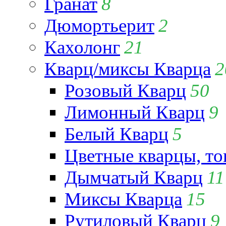
Гранат
8
Дюмортьерит
2
Кахолонг
21
Кварц/миксы Кварца
2
Розовый Кварц
50
Лимонный Кварц
9
Белый Кварц
5
Цветные кварцы, т
Дымчатый Кварц
11
Миксы Кварца
15
Рутиловый Кварц
9