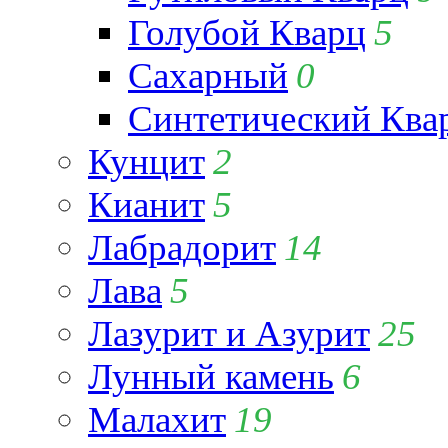
Голубой Кварц
5
Сахарный
0
Синтетический Ква
Кунцит
2
Кианит
5
Лабрадорит
14
Лава
5
Лазурит и Азурит
25
Лунный камень
6
Малахит
19