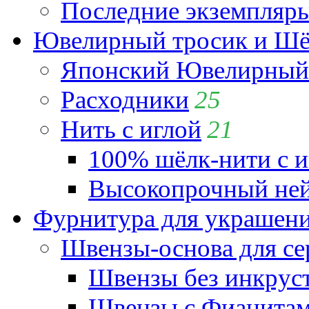
Последние экземпляр
Ювелирный тросик и Шёл
Японский Ювелирный 
Расходники
25
Нить с иглой
21
100% шёлк-нити с и
Высокопрочный ней
Фурнитура для украшен
Швензы-основа для се
Швензы без инкрус
Швензы с Фианита