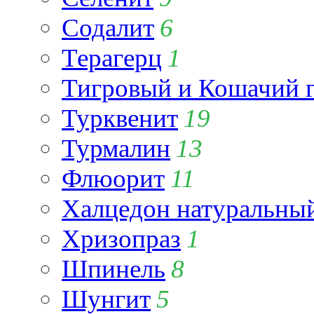
Содалит
6
Терагерц
1
Тигровый и Кошачий г
Турквенит
19
Турмалин
13
Флюорит
11
Халцедон натуральны
Хризопраз
1
Шпинель
8
Шунгит
5