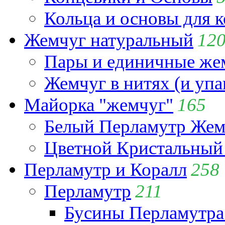
Кольца и основы для 
Жемчуг натуральный
12
Пары и единичные ж
Жемчуг в нитях (и упа
Майорка "жемчуг"
165
Белый Перламутр Жем
Цветной Кристальный
Перламутр и Коралл
258
Перламутр
211
Бусины Перламутра