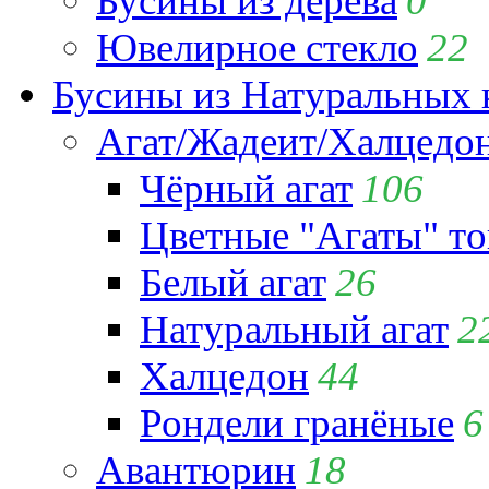
Бусины из дерева
0
Ювелирное стекло
22
Бусины из Натуральных 
Агат/Жадеит/Халцедо
Чёрный агат
106
Цветные "Агаты" т
Белый агат
26
Натуральный агат
2
Халцедон
44
Рондели гранёные
6
Авантюрин
18