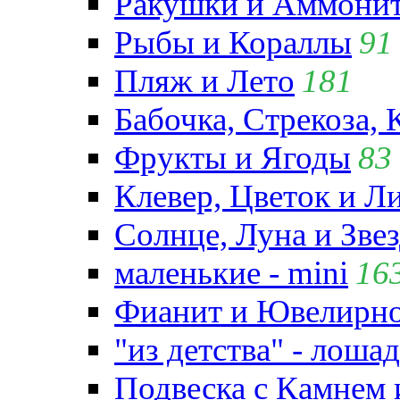
Ракушки и Аммони
Рыбы и Кораллы
91
Пляж и Лето
181
Бабочка, Стрекоза, 
Фрукты и Ягоды
83
Клевер, Цветок и Л
Солнце, Луна и Зве
маленькие - mini
16
Фианит и Ювелирно
"из детства" - лошад
Подвеска с Камнем