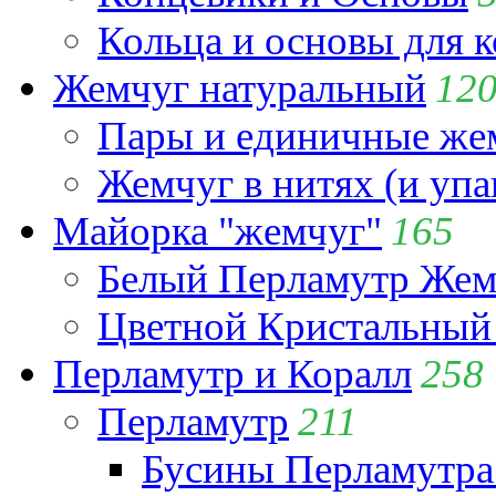
Кольца и основы для 
Жемчуг натуральный
12
Пары и единичные ж
Жемчуг в нитях (и упа
Майорка "жемчуг"
165
Белый Перламутр Жем
Цветной Кристальный
Перламутр и Коралл
258
Перламутр
211
Бусины Перламутра