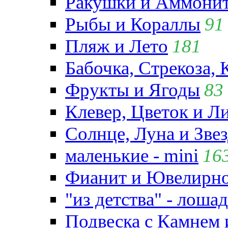
Ракушки и Аммони
Рыбы и Кораллы
91
Пляж и Лето
181
Бабочка, Стрекоза, 
Фрукты и Ягоды
83
Клевер, Цветок и Л
Солнце, Луна и Зве
маленькие - mini
16
Фианит и Ювелирно
"из детства" - лошад
Подвеска с Камнем