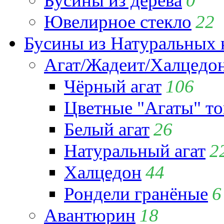
Бусины из дерева
0
Ювелирное стекло
22
Бусины из Натуральных 
Агат/Жадеит/Халцедо
Чёрный агат
106
Цветные "Агаты" т
Белый агат
26
Натуральный агат
2
Халцедон
44
Рондели гранёные
6
Авантюрин
18