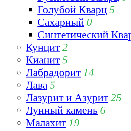
Голубой Кварц
5
Сахарный
0
Синтетический Ква
Кунцит
2
Кианит
5
Лабрадорит
14
Лава
5
Лазурит и Азурит
25
Лунный камень
6
Малахит
19