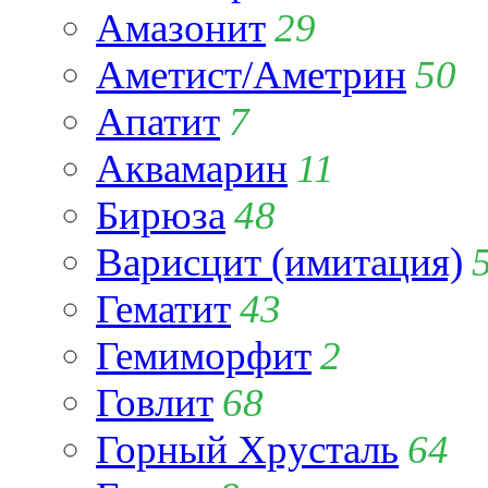
Амазонит
29
Аметист/Аметрин
50
Апатит
7
Аквамарин
11
Бирюза
48
Варисцит (имитация)
Гематит
43
Гемиморфит
2
Говлит
68
Горный Хрусталь
64