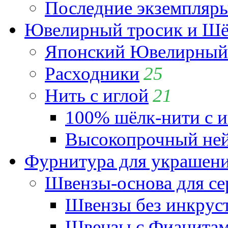
Последние экземпляр
Ювелирный тросик и Шёл
Японский Ювелирный 
Расходники
25
Нить с иглой
21
100% шёлк-нити с и
Высокопрочный ней
Фурнитура для украшен
Швензы-основа для се
Швензы без инкрус
Швензы с Фианита