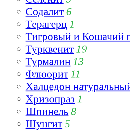
Содалит
6
Терагерц
1
Тигровый и Кошачий г
Турквенит
19
Турмалин
13
Флюорит
11
Халцедон натуральны
Хризопраз
1
Шпинель
8
Шунгит
5