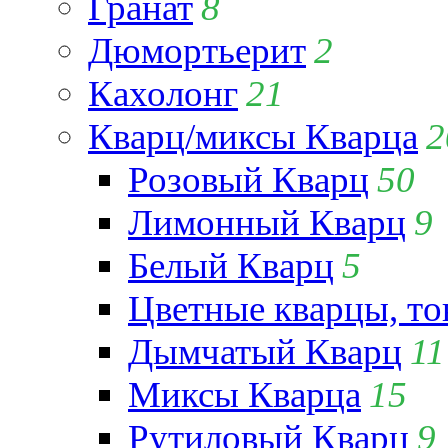
Гранат
8
Дюмортьерит
2
Кахолонг
21
Кварц/миксы Кварца
2
Розовый Кварц
50
Лимонный Кварц
9
Белый Кварц
5
Цветные кварцы, т
Дымчатый Кварц
11
Миксы Кварца
15
Рутиловый Кварц
9