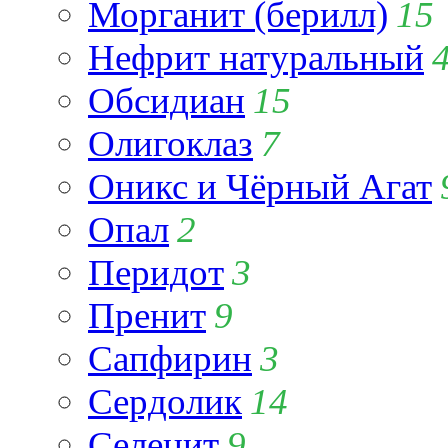
Морганит (берилл)
15
Нефрит натуральный
Обсидиан
15
Олигоклаз
7
Оникс и Чёрный Агат
Опал
2
Перидот
3
Пренит
9
Сапфирин
3
Сердолик
14
Селенит
9