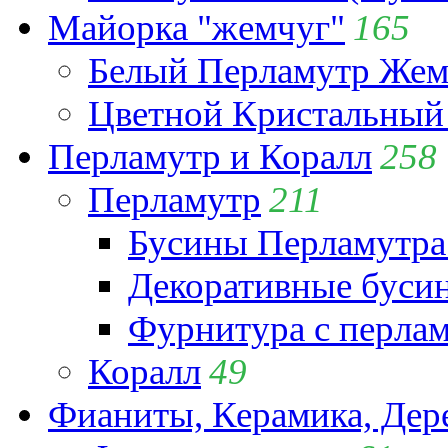
Майорка "жемчуг"
165
Белый Перламутр Жем
Цветной Кристальный
Перламутр и Коралл
258
Перламутр
211
Бусины Перламутра
Декоративные буси
Фурнитура с перла
Коралл
49
Фианиты, Керамика, Дер