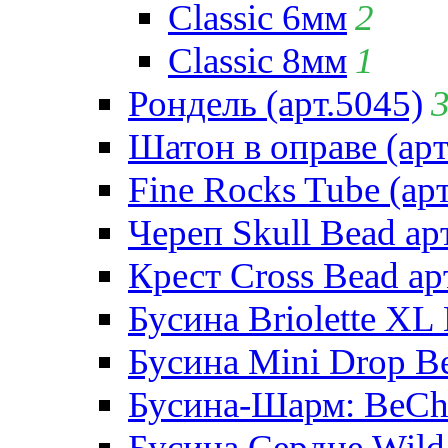
Classic 6мм
2
Classic 8мм
1
Рондель (арт.5045)
Шатон в оправе (арт
Fine Rocks Tube (арт
Череп Skull Bead ар
Крест Cross Bead ар
Бусина Briolette XL 
Бусина Mini Drop Be
Бусина-Шарм: BeCha
Бусина Сердце Wild 