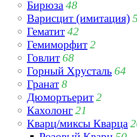
Бирюза
48
Варисцит (имитация)
Гематит
42
Гемиморфит
2
Говлит
68
Горный Хрусталь
64
Гранат
8
Дюмортьерит
2
Кахолонг
21
Кварц/миксы Кварца
2
Розовый Кварц
50