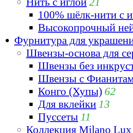
Нить с иглой
21
100% шёлк-нити с и
Высокопрочный ней
Фурнитура для украшен
Швензы-основа для се
Швензы без инкрус
Швензы с Фианита
Конго (Хупы)
62
Для вклейки
13
Пуссеты
11
Коллекция Milano Lux