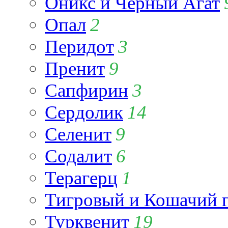
Оникс и Чёрный Агат
Опал
2
Перидот
3
Пренит
9
Сапфирин
3
Сердолик
14
Селенит
9
Содалит
6
Терагерц
1
Тигровый и Кошачий г
Турквенит
19