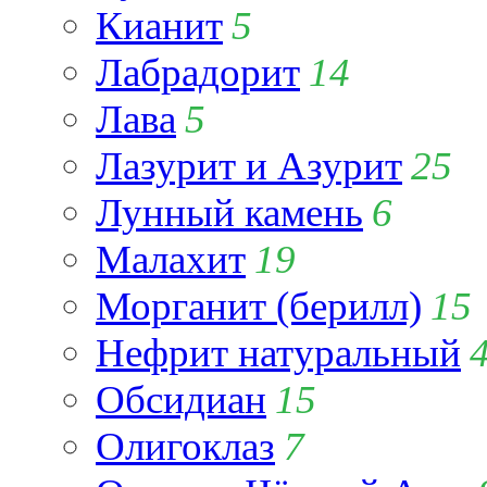
Кианит
5
Лабрадорит
14
Лава
5
Лазурит и Азурит
25
Лунный камень
6
Малахит
19
Морганит (берилл)
15
Нефрит натуральный
Обсидиан
15
Олигоклаз
7