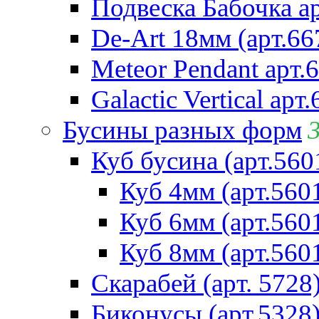
Подвеска Бабочка а
De-Art 18мм (арт.66
Meteor Pendant арт.
Galactic Vertical арт
Бусины разных форм
Куб бусина (арт.560
Куб 4мм (арт.560
Куб 6мм (арт.560
Куб 8мм (арт.560
Скарабей (арт. 5728
Биконусы (арт.5328