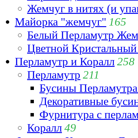
Жемчуг в нитях (и упа
Майорка "жемчуг"
165
Белый Перламутр Жем
Цветной Кристальный
Перламутр и Коралл
258
Перламутр
211
Бусины Перламутра
Декоративные буси
Фурнитура с перла
Коралл
49