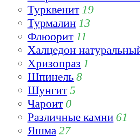
Турквенит
19
Турмалин
13
Флюорит
11
Халцедон натуральны
Хризопраз
1
Шпинель
8
Шунгит
5
Чароит
0
Различные камни
61
Яшма
27