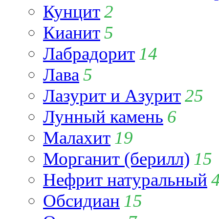
Кунцит
2
Кианит
5
Лабрадорит
14
Лава
5
Лазурит и Азурит
25
Лунный камень
6
Малахит
19
Морганит (берилл)
15
Нефрит натуральный
Обсидиан
15