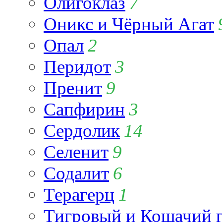
Олигоклаз
7
Оникс и Чёрный Агат
Опал
2
Перидот
3
Пренит
9
Сапфирин
3
Сердолик
14
Селенит
9
Содалит
6
Терагерц
1
Тигровый и Кошачий г