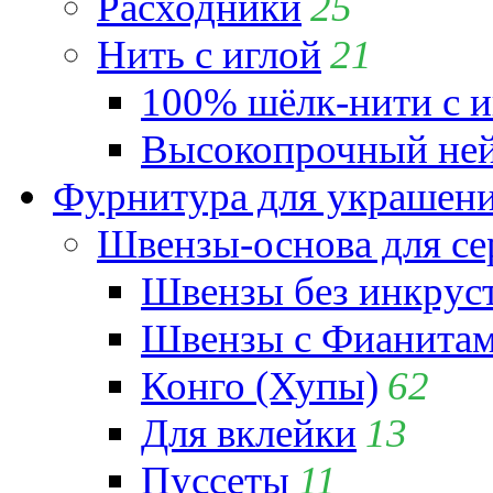
Расходники
25
Нить с иглой
21
100% шёлк-нити с и
Высокопрочный ней
Фурнитура для украшен
Швензы-основа для се
Швензы без инкрус
Швензы с Фианита
Конго (Хупы)
62
Для вклейки
13
Пуссеты
11