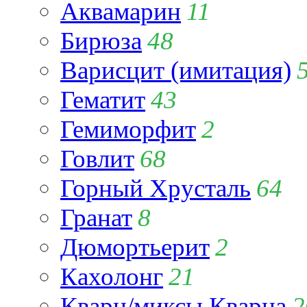
Аквамарин
11
Бирюза
48
Варисцит (имитация)
Гематит
43
Гемиморфит
2
Говлит
68
Горный Хрусталь
64
Гранат
8
Дюмортьерит
2
Кахолонг
21
Кварц/миксы Кварца
2