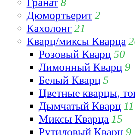
Гранат
8
Дюмортьерит
2
Кахолонг
21
Кварц/миксы Кварца
2
Розовый Кварц
50
Лимонный Кварц
9
Белый Кварц
5
Цветные кварцы, т
Дымчатый Кварц
11
Миксы Кварца
15
Рутиловый Кварц
9