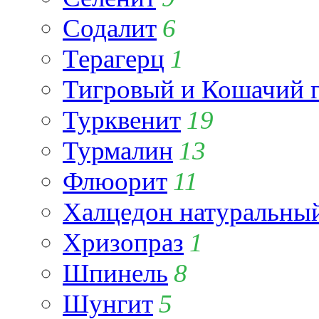
Содалит
6
Терагерц
1
Тигровый и Кошачий г
Турквенит
19
Турмалин
13
Флюорит
11
Халцедон натуральны
Хризопраз
1
Шпинель
8
Шунгит
5