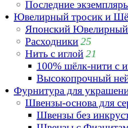
Последние экземпляр
Ювелирный тросик и Шёл
Японский Ювелирный 
Расходники
25
Нить с иглой
21
100% шёлк-нити с и
Высокопрочный ней
Фурнитура для украшен
Швензы-основа для се
Швензы без инкрус
Швензы с Фианита