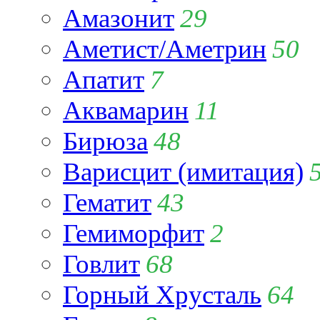
Амазонит
29
Аметист/Аметрин
50
Апатит
7
Аквамарин
11
Бирюза
48
Варисцит (имитация)
Гематит
43
Гемиморфит
2
Говлит
68
Горный Хрусталь
64