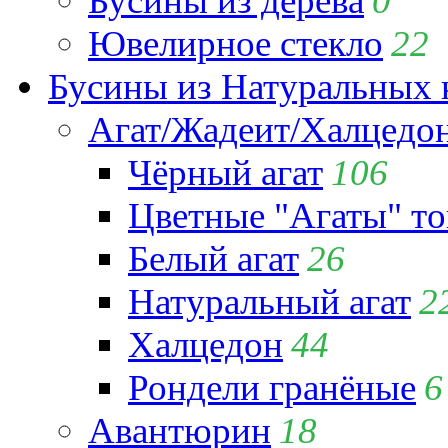
Бусины из дерева
0
Ювелирное стекло
22
Бусины из Натуральных 
Агат/Жадеит/Халцедо
Чёрный агат
106
Цветные "Агаты" т
Белый агат
26
Натуральный агат
2
Халцедон
44
Рондели гранёные
6
Авантюрин
18