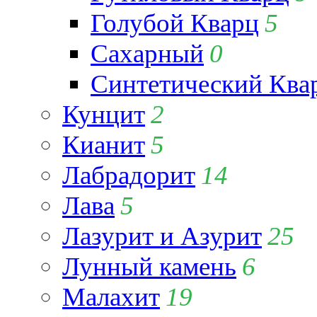
Голубой Кварц
5
Сахарный
0
Синтетический Ква
Кунцит
2
Кианит
5
Лабрадорит
14
Лава
5
Лазурит и Азурит
25
Лунный камень
6
Малахит
19