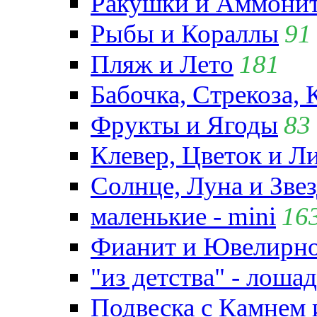
Ракушки и Аммони
Рыбы и Кораллы
91
Пляж и Лето
181
Бабочка, Стрекоза, 
Фрукты и Ягоды
83
Клевер, Цветок и Л
Солнце, Луна и Зве
маленькие - mini
16
Фианит и Ювелирно
"из детства" - лошад
Подвеска с Камнем