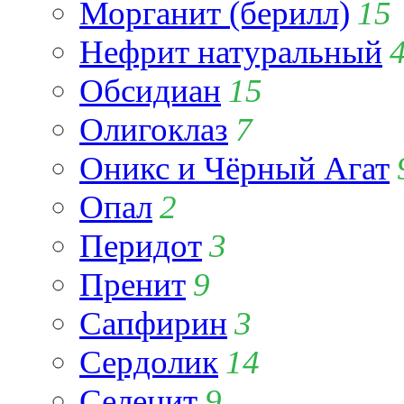
Морганит (берилл)
15
Нефрит натуральный
Обсидиан
15
Олигоклаз
7
Оникс и Чёрный Агат
Опал
2
Перидот
3
Пренит
9
Сапфирин
3
Сердолик
14
Селенит
9