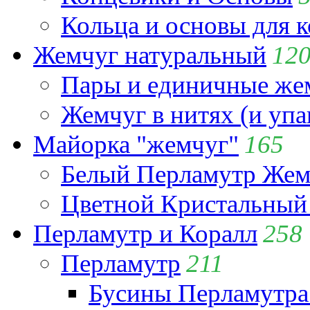
Кольца и основы для 
Жемчуг натуральный
12
Пары и единичные ж
Жемчуг в нитях (и упа
Майорка "жемчуг"
165
Белый Перламутр Жем
Цветной Кристальный
Перламутр и Коралл
258
Перламутр
211
Бусины Перламутра