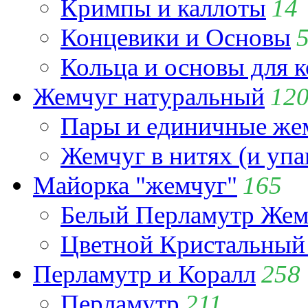
Кримпы и каллоты
14
Концевики и Основы
Кольца и основы для 
Жемчуг натуральный
12
Пары и единичные ж
Жемчуг в нитях (и упа
Майорка "жемчуг"
165
Белый Перламутр Жем
Цветной Кристальный
Перламутр и Коралл
258
Перламутр
211