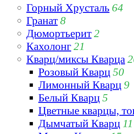
Горный Хрусталь
64
Гранат
8
Дюмортьерит
2
Кахолонг
21
Кварц/миксы Кварца
2
Розовый Кварц
50
Лимонный Кварц
9
Белый Кварц
5
Цветные кварцы, т
Дымчатый Кварц
11