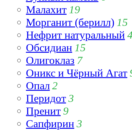
Малахит
19
Морганит (берилл)
15
Нефрит натуральный
Обсидиан
15
Олигоклаз
7
Оникс и Чёрный Агат
Опал
2
Перидот
3
Пренит
9
Сапфирин
3