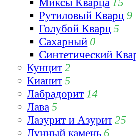
Миксы Кварца
15
Рутиловый Кварц
9
Голубой Кварц
5
Сахарный
0
Синтетический Ква
Кунцит
2
Кианит
5
Лабрадорит
14
Лава
5
Лазурит и Азурит
25
Лунный камень
6