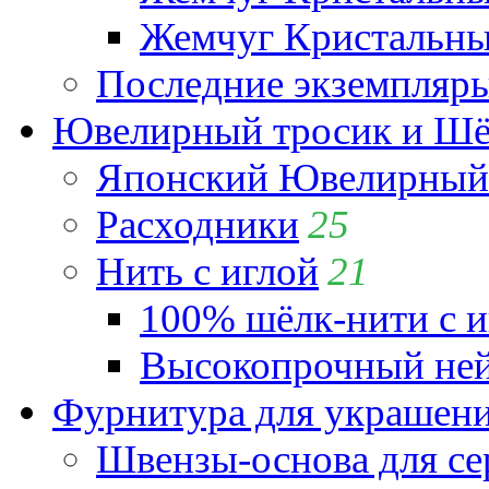
Жемчуг Кристальный
Последние экземпляр
Ювелирный тросик и Шёл
Японский Ювелирный 
Расходники
25
Нить с иглой
21
100% шёлк-нити с и
Высокопрочный ней
Фурнитура для украшен
Швензы-основа для се