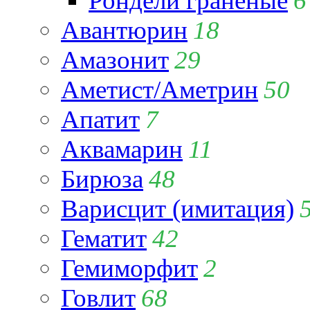
Рондели гранёные
6
Авантюрин
18
Амазонит
29
Аметист/Аметрин
50
Апатит
7
Аквамарин
11
Бирюза
48
Варисцит (имитация)
Гематит
42
Гемиморфит
2
Говлит
68