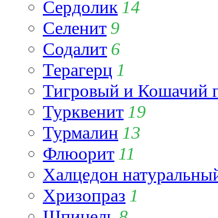
Сердолик
14
Селенит
9
Содалит
6
Терагерц
1
Тигровый и Кошачий г
Турквенит
19
Турмалин
13
Флюорит
11
Халцедон натуральны
Хризопраз
1
Шпинель
8