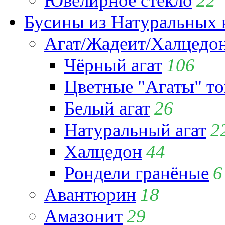
Ювелирное стекло
22
Бусины из Натуральных 
Агат/Жадеит/Халцедо
Чёрный агат
106
Цветные "Агаты" т
Белый агат
26
Натуральный агат
2
Халцедон
44
Рондели гранёные
6
Авантюрин
18
Амазонит
29