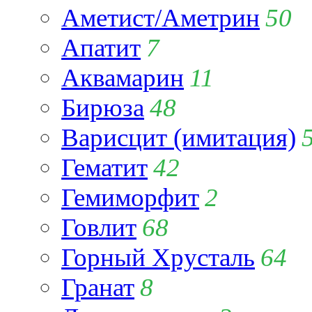
Аметист/Аметрин
50
Апатит
7
Аквамарин
11
Бирюза
48
Варисцит (имитация)
Гематит
42
Гемиморфит
2
Говлит
68
Горный Хрусталь
64
Гранат
8