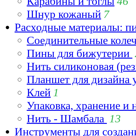
Карабины и тоглы
46
Шнур кожаный
7
Расходные материалы: пин
Соединительные коле
Пины для бижутерии
Нить силиконовая (рез
Планшет для дизайна
Клей
1
Упаковка, хранение и 
Нить - Шамбала
13
Инструменты для созда