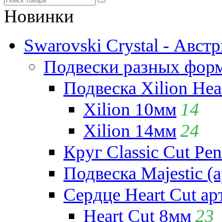
Новинки
Swarovski Crystal - Авст
Подвески разных фор
Подвеска Xilion Hear
Xilion 10мм
14
Xilion 14мм
24
Круг Classic Cut Pen
Подвеска Majestic (а
Сердце Heart Cut ар
Heart Cut 8мм
23