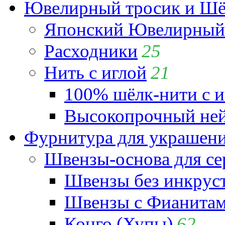
Ювелирный тросик и Шёл
Японский Ювелирный 
Расходники
25
Нить с иглой
21
100% шёлк-нити с и
Высокопрочный ней
Фурнитура для украшен
Швензы-основа для се
Швензы без инкрус
Швензы с Фианита
Конго (Хупы)
62