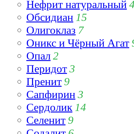
Нефрит натуральный
Обсидиан
15
Олигоклаз
7
Оникс и Чёрный Агат
Опал
2
Перидот
3
Пренит
9
Сапфирин
3
Сердолик
14
Селенит
9
Содалит
6