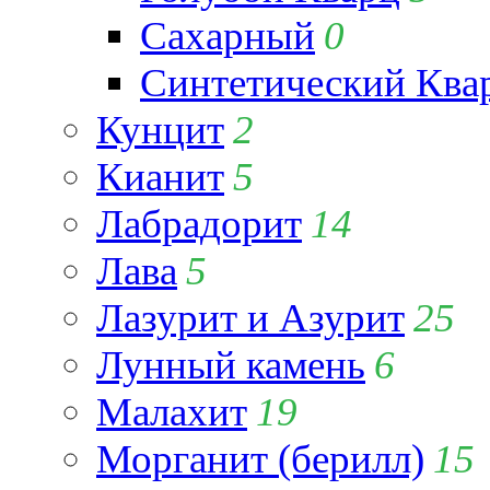
Сахарный
0
Синтетический Ква
Кунцит
2
Кианит
5
Лабрадорит
14
Лава
5
Лазурит и Азурит
25
Лунный камень
6
Малахит
19
Морганит (берилл)
15