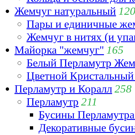
Жемчуг натуральный
12
Пары и единичные ж
Жемчуг в нитях (и упа
Майорка "жемчуг"
165
Белый Перламутр Жем
Цветной Кристальный
Перламутр и Коралл
258
Перламутр
211
Бусины Перламутра
Декоративные буси