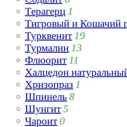
Терагерц
1
Тигровый и Кошачий г
Турквенит
19
Турмалин
13
Флюорит
11
Халцедон натуральны
Хризопраз
1
Шпинель
8
Шунгит
5
Чароит
0