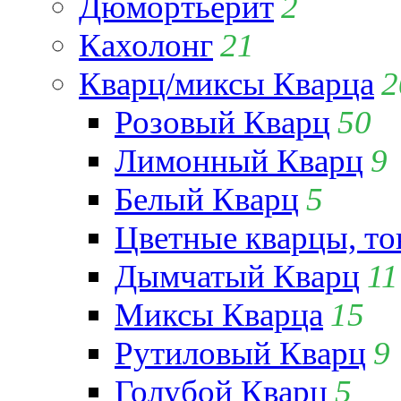
Дюмортьерит
2
Кахолонг
21
Кварц/миксы Кварца
2
Розовый Кварц
50
Лимонный Кварц
9
Белый Кварц
5
Цветные кварцы, т
Дымчатый Кварц
11
Миксы Кварца
15
Рутиловый Кварц
9
Голубой Кварц
5