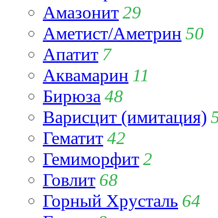
Амазонит
29
Аметист/Аметрин
50
Апатит
7
Аквамарин
11
Бирюза
48
Варисцит (имитация)
Гематит
42
Гемиморфит
2
Говлит
68
Горный Хрусталь
64