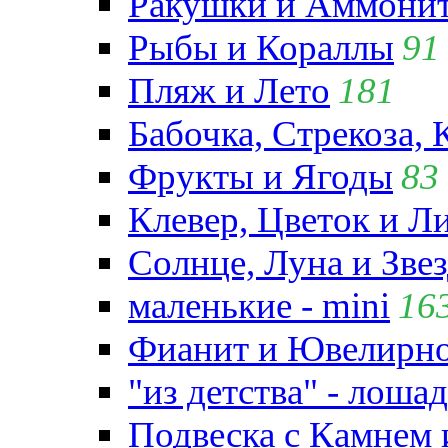
Ракушки и Аммони
Рыбы и Кораллы
91
Пляж и Лето
181
Бабочка, Стрекоза, 
Фрукты и Ягоды
83
Клевер, Цветок и Л
Солнце, Луна и Зве
маленькие - mini
16
Фианит и Ювелирно
"из детства" - лошад
Подвеска с Камнем