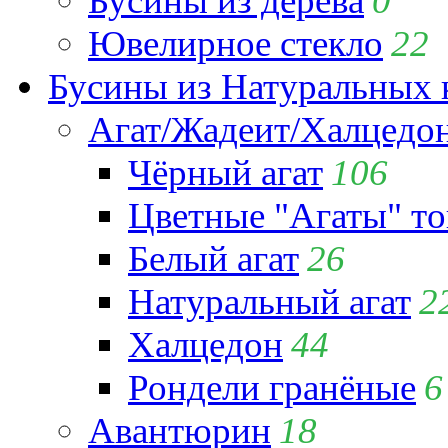
Бусины из дерева
0
Ювелирное стекло
22
Бусины из Натуральных 
Агат/Жадеит/Халцедо
Чёрный агат
106
Цветные "Агаты" т
Белый агат
26
Натуральный агат
2
Халцедон
44
Рондели гранёные
6
Авантюрин
18