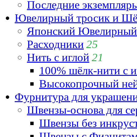
Последние экземпляр
Ювелирный тросик и Шёл
Японский Ювелирный 
Расходники
25
Нить с иглой
21
100% шёлк-нити с и
Высокопрочный ней
Фурнитура для украшен
Швензы-основа для се
Швензы без инкрус
Швензы с Фианита