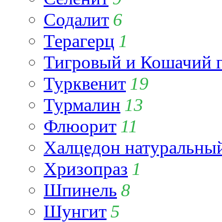
Содалит
6
Терагерц
1
Тигровый и Кошачий г
Турквенит
19
Турмалин
13
Флюорит
11
Халцедон натуральны
Хризопраз
1
Шпинель
8
Шунгит
5