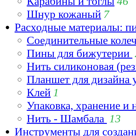
Карабины и тоглы
46
Шнур кожаный
7
Расходные материалы: пин
Соединительные коле
Пины для бижутерии
Нить силиконовая (рез
Планшет для дизайна
Клей
1
Упаковка, хранение и 
Нить - Шамбала
13
Инструменты для созда