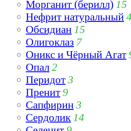
Морганит (берилл)
15
Нефрит натуральный
Обсидиан
15
Олигоклаз
7
Оникс и Чёрный Агат
Опал
2
Перидот
3
Пренит
9
Сапфирин
3
Сердолик
14
Селенит
9