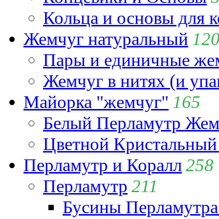
Кольца и основы для 
Жемчуг натуральный
12
Пары и единичные ж
Жемчуг в нитях (и упа
Майорка "жемчуг"
165
Белый Перламутр Жем
Цветной Кристальный
Перламутр и Коралл
258
Перламутр
211
Бусины Перламутра