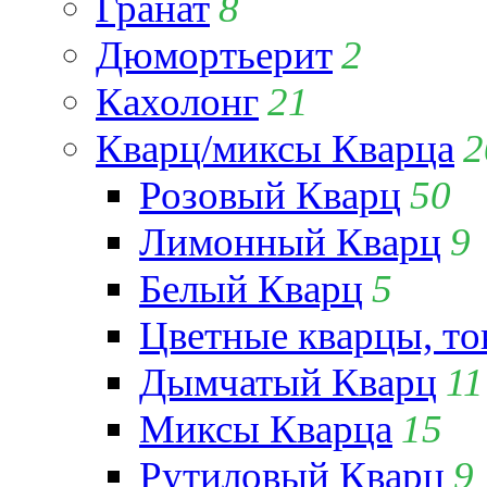
Гранат
8
Дюмортьерит
2
Кахолонг
21
Кварц/миксы Кварца
2
Розовый Кварц
50
Лимонный Кварц
9
Белый Кварц
5
Цветные кварцы, т
Дымчатый Кварц
11
Миксы Кварца
15
Рутиловый Кварц
9