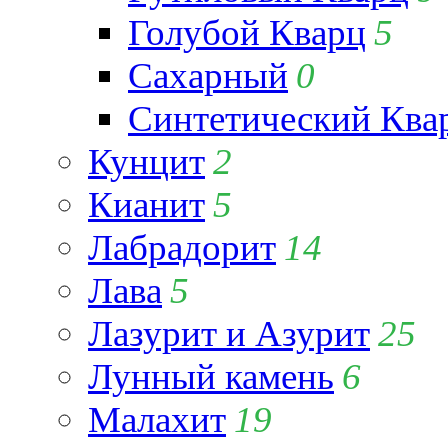
Голубой Кварц
5
Сахарный
0
Синтетический Ква
Кунцит
2
Кианит
5
Лабрадорит
14
Лава
5
Лазурит и Азурит
25
Лунный камень
6
Малахит
19