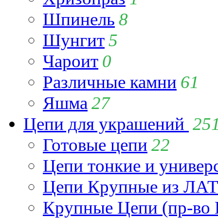
Шпинель
8
Шунгит
5
Чароит
0
Различные камни
61
Яшма
27
Цепи для украшений
25
Готовые цепи
22
Цепи тонкие и универ
Цепи Крупные из Л
Крупные Цепи (пр-во 