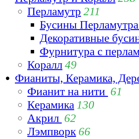
Перламутр
211
Бусины Перламутра
Декоративные буси
Фурнитура с перла
Коралл
49
Фианиты, Керамика, Дер
Фианит на нити
61
Керамика
130
Акрил
62
Лэмпворк
66