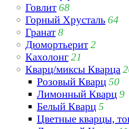
Говлит
68
Горный Хрусталь
64
Гранат
8
Дюмортьерит
2
Кахолонг
21
Кварц/миксы Кварца
2
Розовый Кварц
50
Лимонный Кварц
9
Белый Кварц
5
Цветные кварцы, т