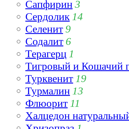
Сапфирин
3
Сердолик
14
Селенит
9
Содалит
6
Терагерц
1
Тигровый и Кошачий г
Турквенит
19
Турмалин
13
Флюорит
11
Халцедон натуральны
Хризопраз
1