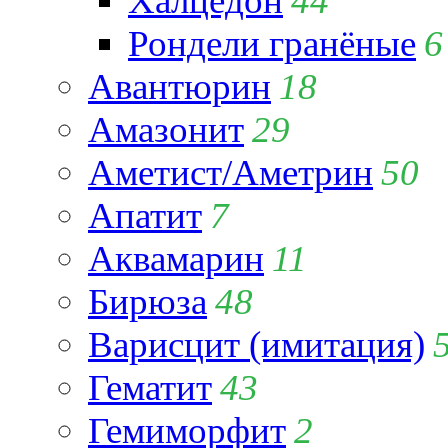
Халцедон
44
Рондели гранёные
6
Авантюрин
18
Амазонит
29
Аметист/Аметрин
50
Апатит
7
Аквамарин
11
Бирюза
48
Варисцит (имитация)
Гематит
43
Гемиморфит
2