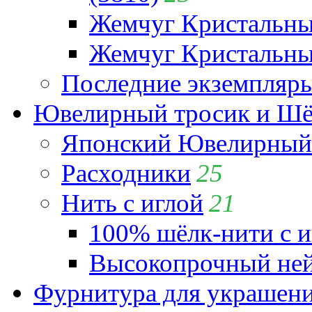
Жемчуг Кристальн
Жемчуг Кристальный
Последние экземпляр
Ювелирный тросик и Шёл
Японский Ювелирный 
Расходники
25
Нить с иглой
21
100% шёлк-нити с и
Высокопрочный ней
Фурнитура для украшен