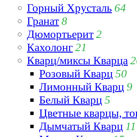
Горный Хрусталь
64
Гранат
8
Дюмортьерит
2
Кахолонг
21
Кварц/миксы Кварца
2
Розовый Кварц
50
Лимонный Кварц
9
Белый Кварц
5
Цветные кварцы, т
Дымчатый Кварц
11