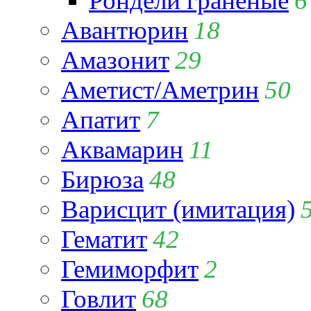
Рондели гранёные
6
Авантюрин
18
Амазонит
29
Аметист/Аметрин
50
Апатит
7
Аквамарин
11
Бирюза
48
Варисцит (имитация)
Гематит
42
Гемиморфит
2
Говлит
68