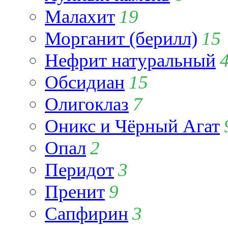
Малахит
19
Морганит (берилл)
15
Нефрит натуральный
Обсидиан
15
Олигоклаз
7
Оникс и Чёрный Агат
Опал
2
Перидот
3
Пренит
9
Сапфирин
3