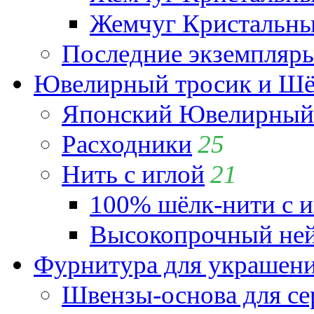
Жемчуг Кристальный
Последние экземпляр
Ювелирный тросик и Шёл
Японский Ювелирный 
Расходники
25
Нить с иглой
21
100% шёлк-нити с и
Высокопрочный ней
Фурнитура для украшен
Швензы-основа для се