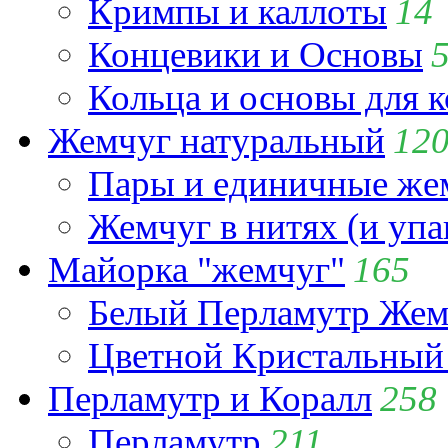
Кримпы и каллоты
14
Концевики и Основы
Кольца и основы для 
Жемчуг натуральный
12
Пары и единичные ж
Жемчуг в нитях (и упа
Майорка "жемчуг"
165
Белый Перламутр Жем
Цветной Кристальный
Перламутр и Коралл
258
Перламутр
211