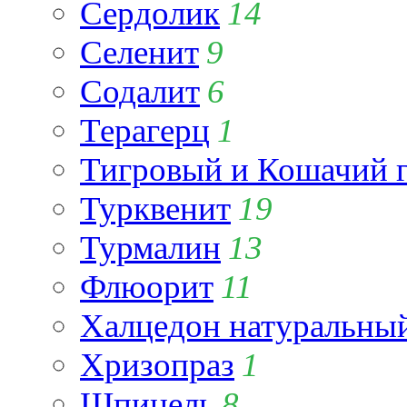
Сердолик
14
Селенит
9
Содалит
6
Терагерц
1
Тигровый и Кошачий г
Турквенит
19
Турмалин
13
Флюорит
11
Халцедон натуральны
Хризопраз
1
Шпинель
8