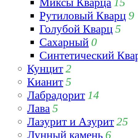
Миксы Кварца
15
Рутиловый Кварц
9
Голубой Кварц
5
Сахарный
0
Синтетический Ква
Кунцит
2
Кианит
5
Лабрадорит
14
Лава
5
Лазурит и Азурит
25
Лунный камень
6