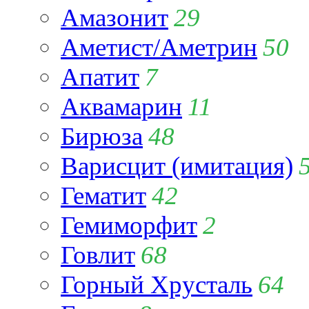
Амазонит
29
Аметист/Аметрин
50
Апатит
7
Аквамарин
11
Бирюза
48
Варисцит (имитация)
Гематит
42
Гемиморфит
2
Говлит
68
Горный Хрусталь
64