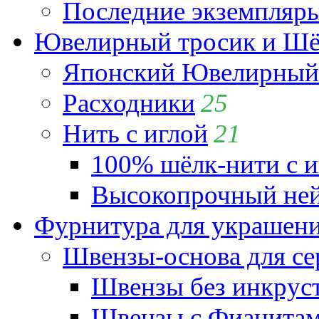
Последние экземпляр
Ювелирный тросик и Шёл
Японский Ювелирный 
Расходники
25
Нить с иглой
21
100% шёлк-нити с и
Высокопрочный ней
Фурнитура для украшен
Швензы-основа для се
Швензы без инкрус
Швензы с Фианита