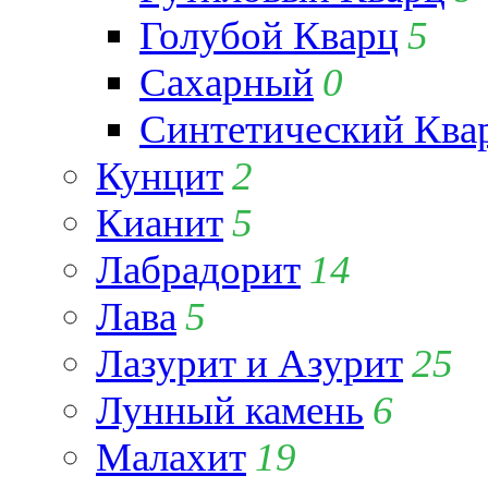
Голубой Кварц
5
Сахарный
0
Синтетический Ква
Кунцит
2
Кианит
5
Лабрадорит
14
Лава
5
Лазурит и Азурит
25
Лунный камень
6
Малахит
19