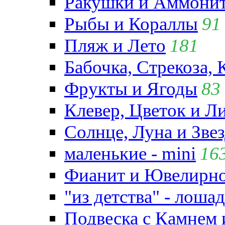
Ракушки и Аммони
Рыбы и Кораллы
91
Пляж и Лето
181
Бабочка, Стрекоза, 
Фрукты и Ягоды
83
Клевер, Цветок и Л
Солнце, Луна и Зве
маленькие - mini
16
Фианит и Ювелирно
"из детства" - лошад
Подвеска с Камнем