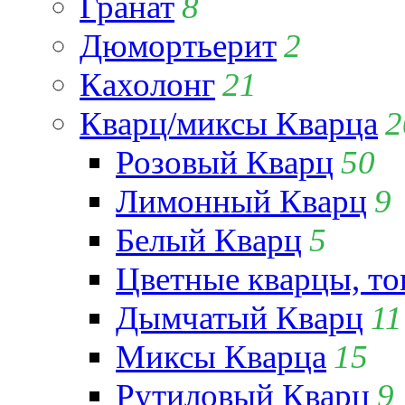
Гранат
8
Дюмортьерит
2
Кахолонг
21
Кварц/миксы Кварца
2
Розовый Кварц
50
Лимонный Кварц
9
Белый Кварц
5
Цветные кварцы, т
Дымчатый Кварц
11
Миксы Кварца
15
Рутиловый Кварц
9