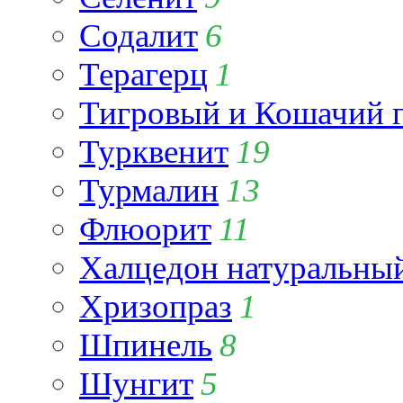
Содалит
6
Терагерц
1
Тигровый и Кошачий г
Турквенит
19
Турмалин
13
Флюорит
11
Халцедон натуральны
Хризопраз
1
Шпинель
8
Шунгит
5