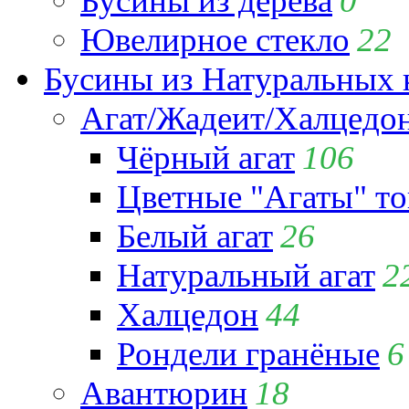
Бусины из дерева
0
Ювелирное стекло
22
Бусины из Натуральных 
Агат/Жадеит/Халцедо
Чёрный агат
106
Цветные "Агаты" т
Белый агат
26
Натуральный агат
2
Халцедон
44
Рондели гранёные
6
Авантюрин
18