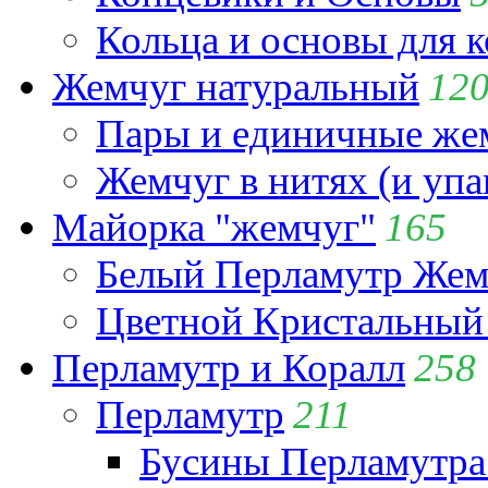
Кольца и основы для 
Жемчуг натуральный
12
Пары и единичные ж
Жемчуг в нитях (и упа
Майорка "жемчуг"
165
Белый Перламутр Жем
Цветной Кристальный
Перламутр и Коралл
258
Перламутр
211
Бусины Перламутра