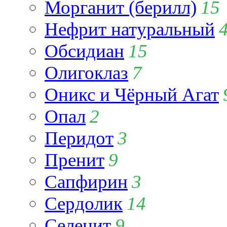
Морганит (берилл)
15
Нефрит натуральный
Обсидиан
15
Олигоклаз
7
Оникс и Чёрный Агат
Опал
2
Перидот
3
Пренит
9
Сапфирин
3
Сердолик
14
Селенит
9