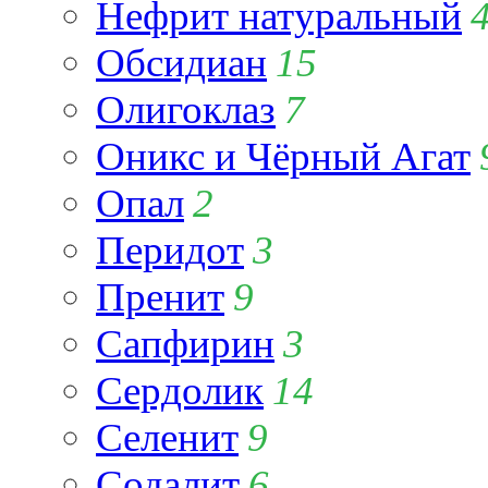
Нефрит натуральный
Обсидиан
15
Олигоклаз
7
Оникс и Чёрный Агат
Опал
2
Перидот
3
Пренит
9
Сапфирин
3
Сердолик
14
Селенит
9
Содалит
6