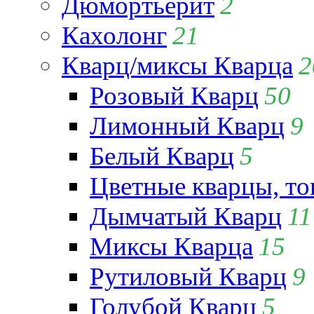
Дюмортьерит
2
Кахолонг
21
Кварц/миксы Кварца
2
Розовый Кварц
50
Лимонный Кварц
9
Белый Кварц
5
Цветные кварцы, т
Дымчатый Кварц
11
Миксы Кварца
15
Рутиловый Кварц
9
Голубой Кварц
5