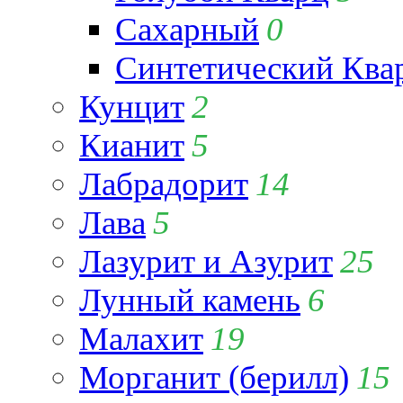
Сахарный
0
Синтетический Ква
Кунцит
2
Кианит
5
Лабрадорит
14
Лава
5
Лазурит и Азурит
25
Лунный камень
6
Малахит
19
Морганит (берилл)
15