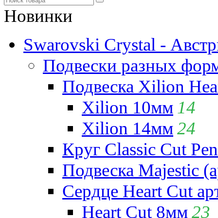
Новинки
Swarovski Crystal - Авст
Подвески разных фор
Подвеска Xilion Hear
Xilion 10мм
14
Xilion 14мм
24
Круг Classic Cut Pen
Подвеска Majestic (а
Сердце Heart Cut ар
Heart Cut 8мм
23