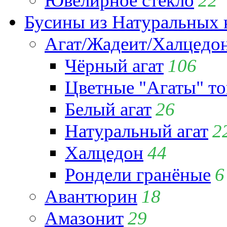
Ювелирное стекло
22
Бусины из Натуральных 
Агат/Жадеит/Халцедо
Чёрный агат
106
Цветные "Агаты" т
Белый агат
26
Натуральный агат
2
Халцедон
44
Рондели гранёные
6
Авантюрин
18
Амазонит
29