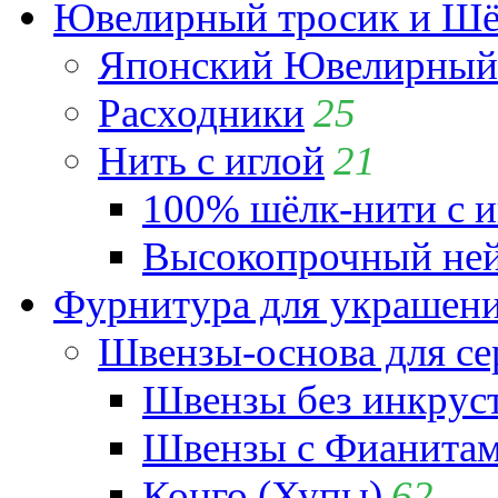
Ювелирный тросик и Шёл
Японский Ювелирный 
Расходники
25
Нить с иглой
21
100% шёлк-нити с и
Высокопрочный ней
Фурнитура для украшен
Швензы-основа для се
Швензы без инкрус
Швензы с Фианита
Конго (Хупы)
62