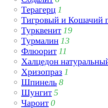
Терагерц
1
Тигровый и Кошачий г
Турквенит
19
Турмалин
13
Флюорит
11
Халцедон натуральны
Хризопраз
1
Шпинель
8
Шунгит
5
Чароит
0