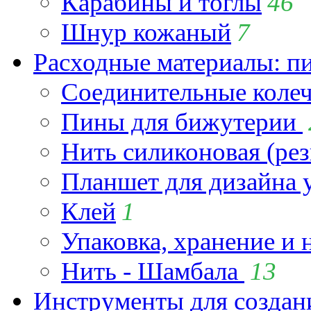
Карабины и тоглы
46
Шнур кожаный
7
Расходные материалы: пин
Соединительные коле
Пины для бижутерии
Нить силиконовая (рез
Планшет для дизайна
Клей
1
Упаковка, хранение и 
Нить - Шамбала
13
Инструменты для созда