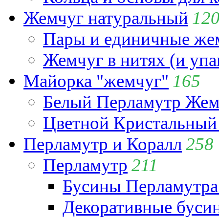
Жемчуг натуральный
12
Пары и единичные ж
Жемчуг в нитях (и упа
Майорка "жемчуг"
165
Белый Перламутр Жем
Цветной Кристальный
Перламутр и Коралл
258
Перламутр
211
Бусины Перламутра
Декоративные буси