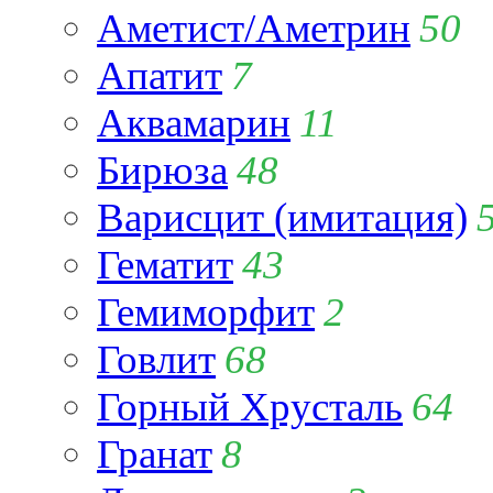
Аметист/Аметрин
50
Апатит
7
Аквамарин
11
Бирюза
48
Варисцит (имитация)
Гематит
43
Гемиморфит
2
Говлит
68
Горный Хрусталь
64
Гранат
8