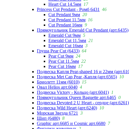
Heart Cut 14.5мм
17
Princess Cut Pendant - Ромб 6431
46
Cut Pendant 9мм
20
Cut Pendant 11.5мм
16
Cut Pendant 16мм
9
Прямоугольник Emerald Cut Pendant (арт.6435)
Emerald Cut 9мм
5
Emerald Cut 11.5мм
21
Emerald Cut 16мм
3
Груша Pear Cut (6433)
64
Pear Cut 9мм
24
Pear Cut 11.5мм
22
Pear Cut 16мм
17
Подвеска Капля Pear-shaped 16 и 22мм (арт.61
Подвеска Met Cap Pear -Капля (арт.6565)
10
Бриолетт 11мм (6010)
15
Овал Helios арт.6040
4
Подвеска Victory - Кольцо (арт.6041)
1
Прямоугольник Queen Baguette арт.6465
0
Подвеска Devoted 2 U Heart - сердце (арт.6261)
Подвеска Wild Heart (арт.6240)
10
Морская Звезда 6721
3
Шип (6480)
8
Graphic арт.6685 и Cosmic арт.6680
7
Фигурки животных
2