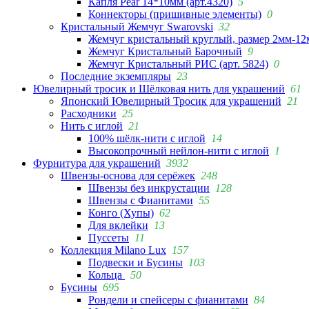
Капля Pear 14*10мм (арт.4320)
5
Коннекторы (пришивные элементы)
0
Кристальный Жемчуг Swarovski
32
Жемчуг кристальный круглый, размер 2мм-12
Жемчуг Кристальный Барочный
9
Жемчуг Кристальный РИС (арт. 5824)
0
Последние экземпляры
23
Ювелирный тросик и Шёлковая нить для украшений
61
Японский Ювелирный Тросик для украшений
21
Расходники
25
Нить с иглой
21
100% шёлк-нити с иглой
14
Высокопрочный нейлон-нити с иглой
1
Фурнитура для украшений
3932
Швензы-основа для серёжек
248
Швензы без инкрустации
128
Швензы с Фианитами
55
Конго (Хупы)
62
Для вклейки
13
Пуссеты
11
Коллекция Milano Lux
157
Подвески и Бусины
103
Кольца
50
Бусины
695
Рондели и спейсеры с фианитами
84