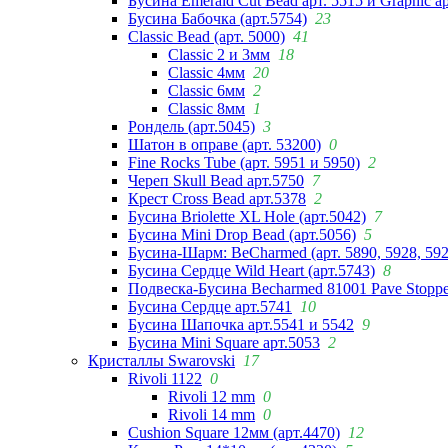
Бусина Emerald Cut Bead арт. 5515 и Graphic а
Бусина Бабочка (арт.5754)
23
Classic Bead (арт. 5000)
41
Classic 2 и 3мм
18
Classic 4мм
20
Classic 6мм
2
Classic 8мм
1
Рондель (арт.5045)
3
Шатон в оправе (арт. 53200)
0
Fine Rocks Tube (арт. 5951 и 5950)
2
Череп Skull Bead арт.5750
7
Крест Cross Bead арт.5378
2
Бусина Briolette XL Hole (арт.5042)
7
Бусина Mini Drop Bead (арт.5056)
5
Бусина-Шарм: BeCharmed (арт. 5890, 5928, 59
Бусина Сердце Wild Heart (арт.5743)
8
Подвеска-Бусина Becharmed 81001 Pave Stoppe
Бусина Сердце арт.5741
10
Бусина Шапочка арт.5541 и 5542
9
Бусина Mini Square арт.5053
2
Кристаллы Swarovski
17
Rivoli 1122
0
Rivoli 12 mm
0
Rivoli 14 mm
0
Cushion Square 12мм (арт.4470)
12