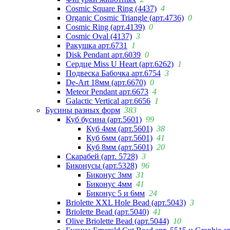
Cosmic Square Ring (4437)
4
Organic Cosmic Triangle (арт.4736)
0
Cosmic Ring (арт.4139)
0
Cosmic Oval (4137)
3
Ракушка арт.6731
1
Disk Pendant арт.6039
0
Сердце Miss U Heart (арт.6262)
1
Подвеска Бабочка арт.6754
3
De-Art 18мм (арт.6670)
0
Meteor Pendant арт.6673
4
Galactic Vertical арт.6656
1
Бусины разных форм
383
Куб бусина (арт.5601)
99
Куб 4мм (арт.5601)
38
Куб 6мм (арт.5601)
41
Куб 8мм (арт.5601)
20
Скарабей (арт. 5728)
3
Биконусы (арт.5328)
96
Биконус 3мм
31
Биконус 4мм
41
Биконус 5 и 6мм
24
Briolette XXL Hole Bead (арт.5043)
3
Briolette Bead (арт.5040)
41
Olive Briolette Bead (арт.5044)
10