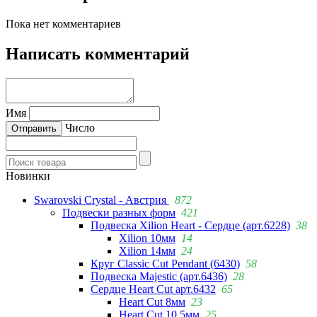
Пока нет комментариев
Написать комментарий
Имя
Число
Новинки
Swarovski Crystal - Австрия
872
Подвески разных форм
421
Подвеска Xilion Heart - Сердце (арт.6228)
38
Xilion 10мм
14
Xilion 14мм
24
Круг Classic Cut Pendant (6430)
58
Подвеска Majestic (арт.6436)
28
Сердце Heart Cut арт.6432
65
Heart Cut 8мм
23
Heart Cut 10.5мм
25