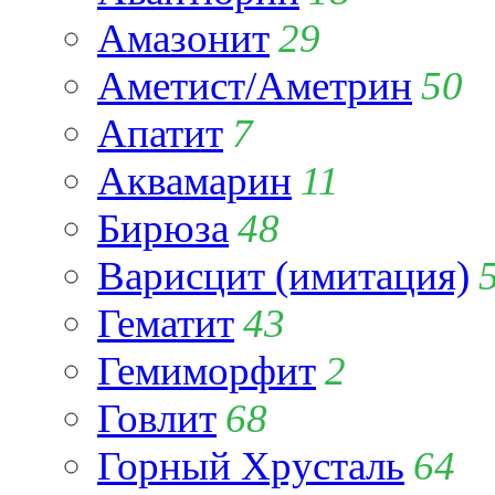
Амазонит
29
Аметист/Аметрин
50
Апатит
7
Аквамарин
11
Бирюза
48
Варисцит (имитация)
Гематит
43
Гемиморфит
2
Говлит
68
Горный Хрусталь
64