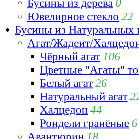
Бусины из дерева
0
Ювелирное стекло
22
Бусины из Натуральных 
Агат/Жадеит/Халцедо
Чёрный агат
106
Цветные "Агаты" т
Белый агат
26
Натуральный агат
2
Халцедон
44
Рондели гранёные
6
Авантюрин
18