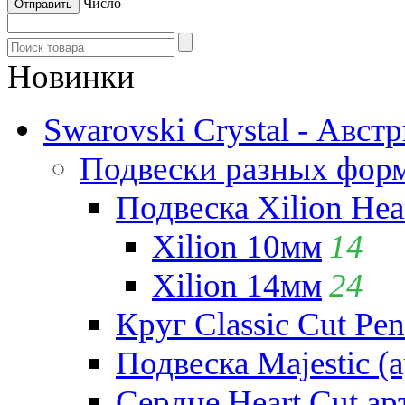
Число
Новинки
Swarovski Crystal - Авст
Подвески разных фор
Подвеска Xilion Hear
Xilion 10мм
14
Xilion 14мм
24
Круг Classic Cut Pen
Подвеска Majestic (а
Сердце Heart Cut ар