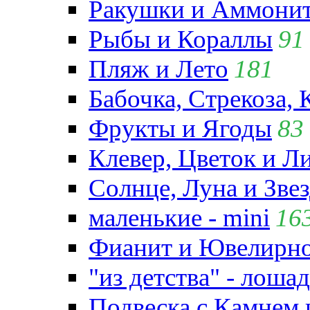
Ракушки и Аммони
Рыбы и Кораллы
91
Пляж и Лето
181
Бабочка, Стрекоза, 
Фрукты и Ягоды
83
Клевер, Цветок и Л
Солнце, Луна и Зве
маленькие - mini
16
Фианит и Ювелирно
"из детства" - лошад
Подвеска с Камнем