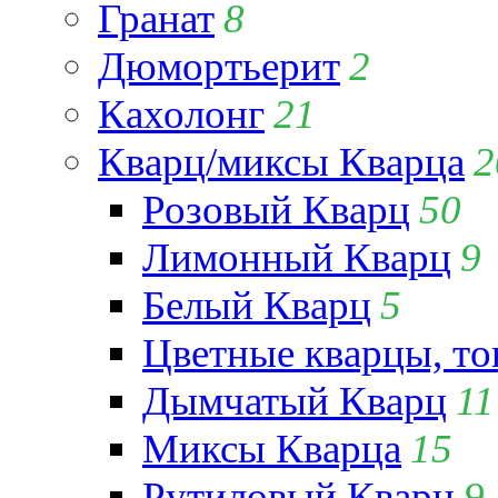
Гранат
8
Дюмортьерит
2
Кахолонг
21
Кварц/миксы Кварца
2
Розовый Кварц
50
Лимонный Кварц
9
Белый Кварц
5
Цветные кварцы, т
Дымчатый Кварц
11
Миксы Кварца
15
Рутиловый Кварц
9