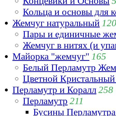
Концевики и Основы
Кольца и основы для 
Жемчуг натуральный
12
Пары и единичные ж
Жемчуг в нитях (и упа
Майорка "жемчуг"
165
Белый Перламутр Жем
Цветной Кристальный
Перламутр и Коралл
258
Перламутр
211
Бусины Перламутра