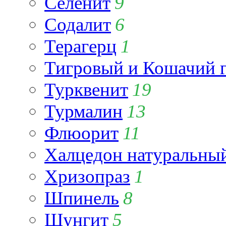
Селенит
9
Содалит
6
Терагерц
1
Тигровый и Кошачий г
Турквенит
19
Турмалин
13
Флюорит
11
Халцедон натуральны
Хризопраз
1
Шпинель
8
Шунгит
5