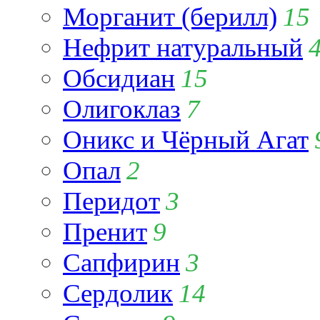
Морганит (берилл)
15
Нефрит натуральный
Обсидиан
15
Олигоклаз
7
Оникс и Чёрный Агат
Опал
2
Перидот
3
Пренит
9
Сапфирин
3
Сердолик
14