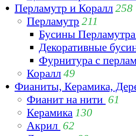
Перламутр и Коралл
258
Перламутр
211
Бусины Перламутра
Декоративные буси
Фурнитура с перла
Коралл
49
Фианиты, Керамика, Дер
Фианит на нити
61
Керамика
130
Акрил
62