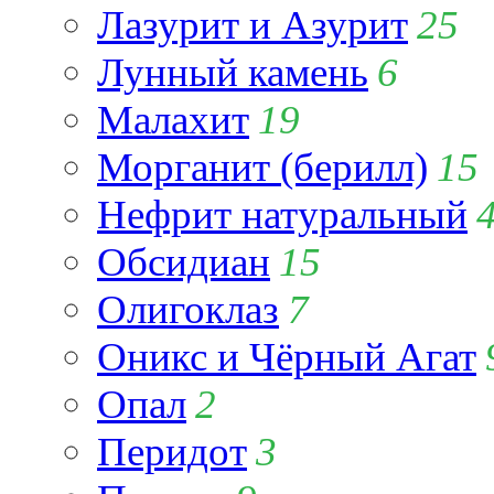
Лазурит и Азурит
25
Лунный камень
6
Малахит
19
Морганит (берилл)
15
Нефрит натуральный
Обсидиан
15
Олигоклаз
7
Оникс и Чёрный Агат
Опал
2
Перидот
3