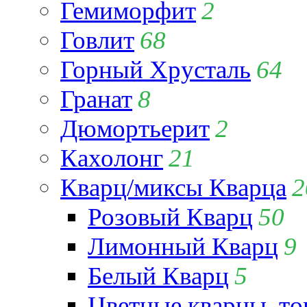
Гемиморфит
2
Говлит
68
Горный Хрусталь
64
Гранат
8
Дюмортьерит
2
Кахолонг
21
Кварц/миксы Кварца
2
Розовый Кварц
50
Лимонный Кварц
9
Белый Кварц
5
Цветные кварцы, т