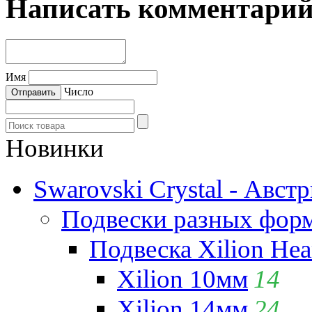
Написать комментари
Имя
Число
Новинки
Swarovski Crystal - Авст
Подвески разных фор
Подвеска Xilion Hear
Xilion 10мм
14
Xilion 14мм
24