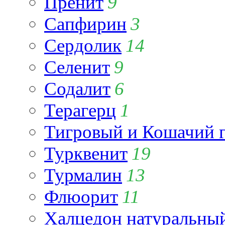
Пренит
9
Сапфирин
3
Сердолик
14
Селенит
9
Содалит
6
Терагерц
1
Тигровый и Кошачий г
Турквенит
19
Турмалин
13
Флюорит
11
Халцедон натуральны