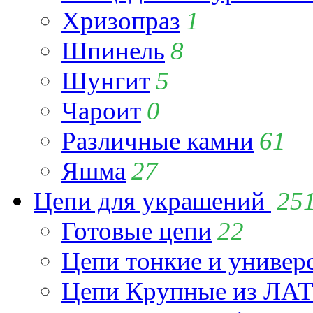
Хризопраз
1
Шпинель
8
Шунгит
5
Чароит
0
Различные камни
61
Яшма
27
Цепи для украшений
25
Готовые цепи
22
Цепи тонкие и универ
Цепи Крупные из Л