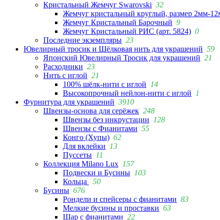
Кристальный Жемчуг Swarovski
32
Жемчуг кристальный круглый, размер 2мм-12
Жемчуг Кристальный Барочный
9
Жемчуг Кристальный РИС (арт. 5824)
0
Последние экземпляры
23
Ювелирный тросик и Шёлковая нить для украшений
59
Японский Ювелирный Тросик для украшений
21
Расходники
23
Нить с иглой
21
100% шёлк-нити с иглой
14
Высокопрочный нейлон-нити с иглой
1
Фурнитура для украшений
3910
Швензы-основа для серёжек
248
Швензы без инкрустации
128
Швензы с Фианитами
55
Конго (Хупы)
62
Для вклейки
13
Пуссеты
11
Коллекция Milano Lux
157
Подвески и Бусины
103
Кольца
50
Бусины
676
Рондели и спейсеры с фианитами
83
Мелкие бусины и проставки
63
Шар с фианитами
22