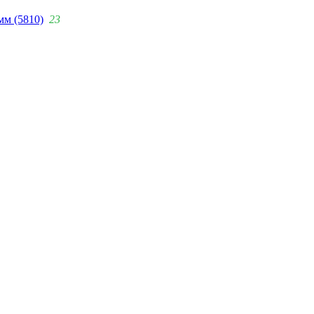
мм (5810)
23