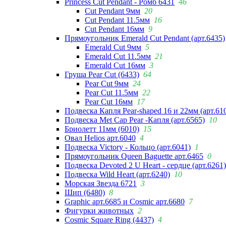
Princess Cut Pendant - Ромб 6431
46
Cut Pendant 9мм
20
Cut Pendant 11.5мм
16
Cut Pendant 16мм
9
Прямоугольник Emerald Cut Pendant (арт.6435)
Emerald Cut 9мм
5
Emerald Cut 11.5мм
21
Emerald Cut 16мм
3
Груша Pear Cut (6433)
64
Pear Cut 9мм
24
Pear Cut 11.5мм
22
Pear Cut 16мм
17
Подвеска Капля Pear-shaped 16 и 22мм (арт.61
Подвеска Met Cap Pear -Капля (арт.6565)
10
Бриолетт 11мм (6010)
15
Овал Helios арт.6040
4
Подвеска Victory - Кольцо (арт.6041)
1
Прямоугольник Queen Baguette арт.6465
0
Подвеска Devoted 2 U Heart - сердце (арт.6261)
Подвеска Wild Heart (арт.6240)
10
Морская Звезда 6721
3
Шип (6480)
8
Graphic арт.6685 и Cosmic арт.6680
7
Фигурки животных
2
Cosmic Square Ring (4437)
4