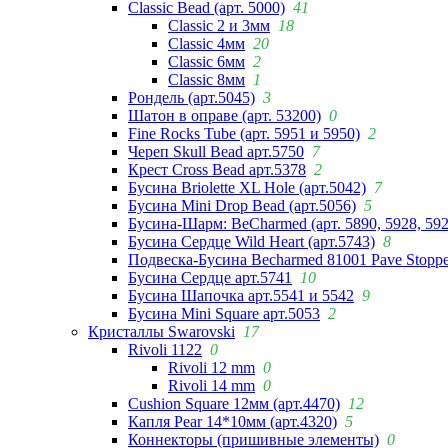
Classic Bead (арт. 5000)
41
Classic 2 и 3мм
18
Classic 4мм
20
Classic 6мм
2
Classic 8мм
1
Рондель (арт.5045)
3
Шатон в оправе (арт. 53200)
0
Fine Rocks Tube (арт. 5951 и 5950)
2
Череп Skull Bead арт.5750
7
Крест Cross Bead арт.5378
2
Бусина Briolette XL Hole (арт.5042)
7
Бусина Mini Drop Bead (арт.5056)
5
Бусина-Шарм: BeCharmed (арт. 5890, 5928, 59
Бусина Сердце Wild Heart (арт.5743)
8
Подвеска-Бусина Becharmed 81001 Pave Stoppe
Бусина Сердце арт.5741
10
Бусина Шапочка арт.5541 и 5542
9
Бусина Mini Square арт.5053
2
Кристаллы Swarovski
17
Rivoli 1122
0
Rivoli 12 mm
0
Rivoli 14 mm
0
Cushion Square 12мм (арт.4470)
12
Капля Pear 14*10мм (арт.4320)
5
Коннекторы (пришивные элементы)
0