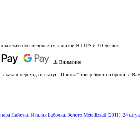
 платежей обеспечивается защитой HTTPS и 3D Secure.
⚠️ Внимание
аказа и перехода в статус "Принят" товар будет на брони за Вам
 пара
Пайетки Италия Бабочка, Золото Metallizzati (2011); 24 шту