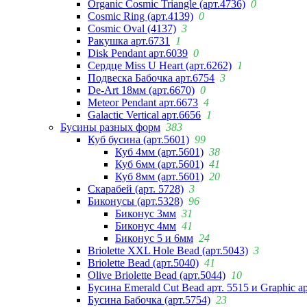
Organic Cosmic Triangle (арт.4736)
0
Cosmic Ring (арт.4139)
0
Cosmic Oval (4137)
3
Ракушка арт.6731
1
Disk Pendant арт.6039
0
Сердце Miss U Heart (арт.6262)
1
Подвеска Бабочка арт.6754
3
De-Art 18мм (арт.6670)
0
Meteor Pendant арт.6673
4
Galactic Vertical арт.6656
1
Бусины разных форм
383
Куб бусина (арт.5601)
99
Куб 4мм (арт.5601)
38
Куб 6мм (арт.5601)
41
Куб 8мм (арт.5601)
20
Скарабей (арт. 5728)
3
Биконусы (арт.5328)
96
Биконус 3мм
31
Биконус 4мм
41
Биконус 5 и 6мм
24
Briolette XXL Hole Bead (арт.5043)
3
Briolette Bead (арт.5040)
41
Olive Briolette Bead (арт.5044)
10
Бусина Emerald Cut Bead арт. 5515 и Graphic а
Бусина Бабочка (арт.5754)
23