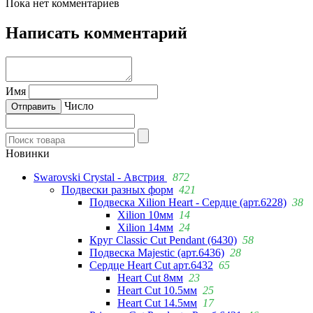
Пока нет комментариев
Написать комментарий
Имя
Число
Новинки
Swarovski Crystal - Австрия
872
Подвески разных форм
421
Подвеска Xilion Heart - Сердце (арт.6228)
38
Xilion 10мм
14
Xilion 14мм
24
Круг Classic Cut Pendant (6430)
58
Подвеска Majestic (арт.6436)
28
Сердце Heart Cut арт.6432
65
Heart Cut 8мм
23
Heart Cut 10.5мм
25
Heart Cut 14.5мм
17