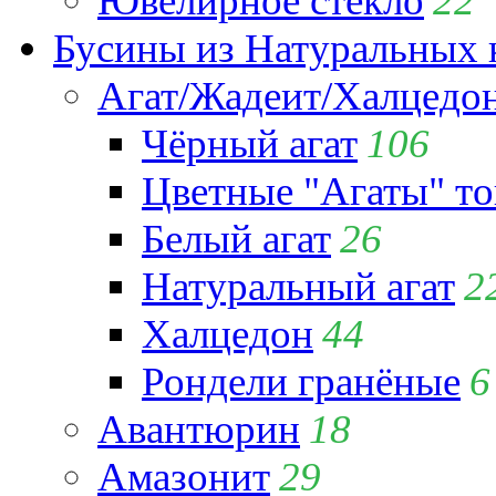
Ювелирное стекло
22
Бусины из Натуральных 
Агат/Жадеит/Халцедо
Чёрный агат
106
Цветные "Агаты" т
Белый агат
26
Натуральный агат
2
Халцедон
44
Рондели гранёные
6
Авантюрин
18
Амазонит
29