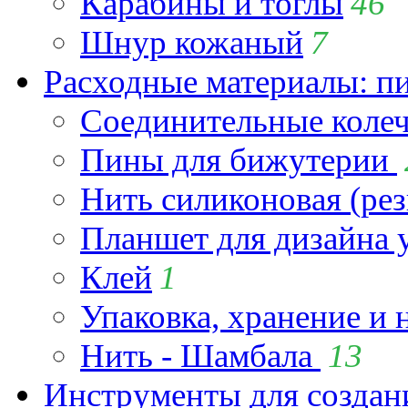
Карабины и тоглы
46
Шнур кожаный
7
Расходные материалы: пин
Соединительные коле
Пины для бижутерии
Нить силиконовая (рез
Планшет для дизайна
Клей
1
Упаковка, хранение и 
Нить - Шамбала
13
Инструменты для созда