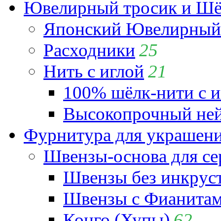
Ювелирный тросик и Шёл
Японский Ювелирный 
Расходники
25
Нить с иглой
21
100% шёлк-нити с и
Высокопрочный ней
Фурнитура для украшен
Швензы-основа для се
Швензы без инкрус
Швензы с Фианита
Конго (Хупы)
62