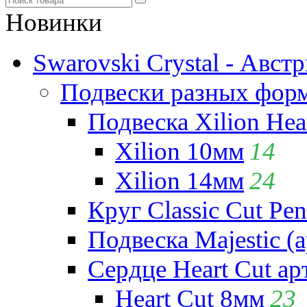
Новинки
Swarovski Crystal - Авст
Подвески разных фор
Подвеска Xilion Hear
Xilion 10мм
14
Xilion 14мм
24
Круг Classic Cut Pen
Подвеска Majestic (а
Сердце Heart Cut ар
Heart Cut 8мм
23