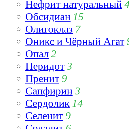
Нефрит натуральный
Обсидиан
15
Олигоклаз
7
Оникс и Чёрный Агат
Опал
2
Перидот
3
Пренит
9
Сапфирин
3
Сердолик
14
Селенит
9
Содалит
6