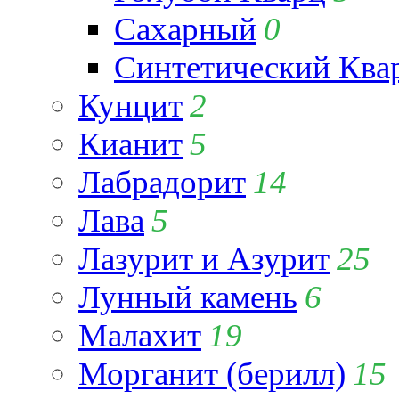
Сахарный
0
Синтетический Ква
Кунцит
2
Кианит
5
Лабрадорит
14
Лава
5
Лазурит и Азурит
25
Лунный камень
6
Малахит
19
Морганит (берилл)
15