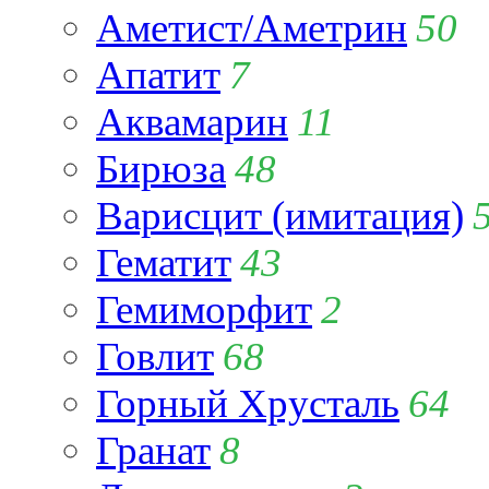
Аметист/Аметрин
50
Апатит
7
Аквамарин
11
Бирюза
48
Варисцит (имитация)
Гематит
43
Гемиморфит
2
Говлит
68
Горный Хрусталь
64
Гранат
8