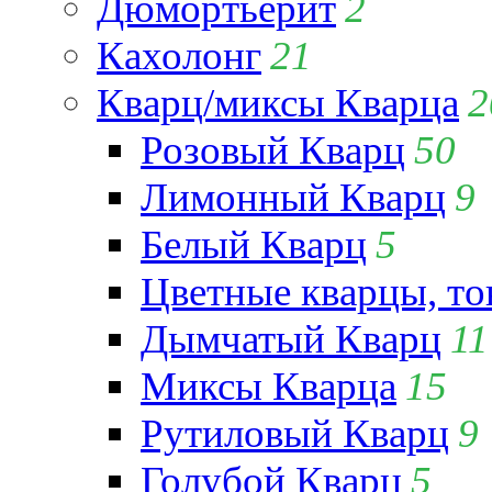
Дюмортьерит
2
Кахолонг
21
Кварц/миксы Кварца
2
Розовый Кварц
50
Лимонный Кварц
9
Белый Кварц
5
Цветные кварцы, т
Дымчатый Кварц
11
Миксы Кварца
15
Рутиловый Кварц
9
Голубой Кварц
5