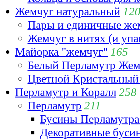
Жемчуг натуральный
12
Пары и единичные ж
Жемчуг в нитях (и упа
Майорка "жемчуг"
165
Белый Перламутр Жем
Цветной Кристальный
Перламутр и Коралл
258
Перламутр
211
Бусины Перламутра
Декоративные буси