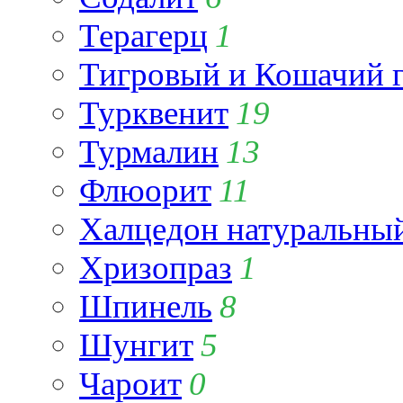
Терагерц
1
Тигровый и Кошачий г
Турквенит
19
Турмалин
13
Флюорит
11
Халцедон натуральны
Хризопраз
1
Шпинель
8
Шунгит
5
Чароит
0