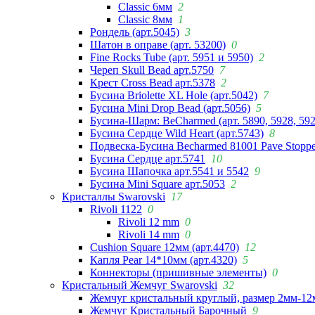
Classic 6мм
2
Classic 8мм
1
Рондель (арт.5045)
3
Шатон в оправе (арт. 53200)
0
Fine Rocks Tube (арт. 5951 и 5950)
2
Череп Skull Bead арт.5750
7
Крест Cross Bead арт.5378
2
Бусина Briolette XL Hole (арт.5042)
7
Бусина Mini Drop Bead (арт.5056)
5
Бусина-Шарм: BeCharmed (арт. 5890, 5928, 59
Бусина Сердце Wild Heart (арт.5743)
8
Подвеска-Бусина Becharmed 81001 Pave Stoppe
Бусина Сердце арт.5741
10
Бусина Шапочка арт.5541 и 5542
9
Бусина Mini Square арт.5053
2
Кристаллы Swarovski
17
Rivoli 1122
0
Rivoli 12 mm
0
Rivoli 14 mm
0
Cushion Square 12мм (арт.4470)
12
Капля Pear 14*10мм (арт.4320)
5
Коннекторы (пришивные элементы)
0
Кристальный Жемчуг Swarovski
32
Жемчуг кристальный круглый, размер 2мм-12
Жемчуг Кристальный Барочный
9