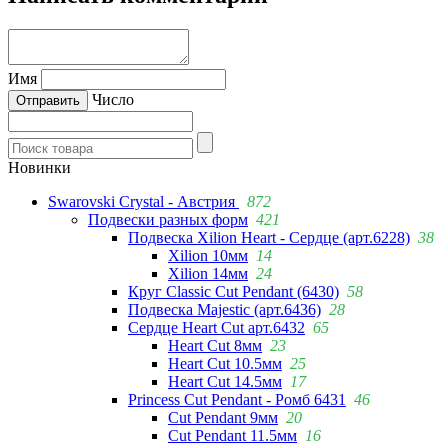
Имя
Число
Новинки
Swarovski Crystal - Австрия
872
Подвески разных форм
421
Подвеска Xilion Heart - Сердце (арт.6228)
38
Xilion 10мм
14
Xilion 14мм
24
Круг Classic Cut Pendant (6430)
58
Подвеска Majestic (арт.6436)
28
Сердце Heart Cut арт.6432
65
Heart Cut 8мм
23
Heart Cut 10.5мм
25
Heart Cut 14.5мм
17
Princess Cut Pendant - Ромб 6431
46
Cut Pendant 9мм
20
Cut Pendant 11.5мм
16