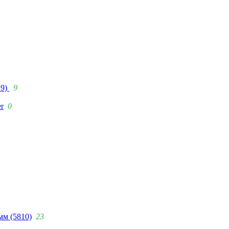
29)
9
r
0
мм (5810)
23