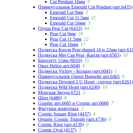
Cut Pendant 16мм
9
Прямоугольник Emerald Cut Pendant (арт.6435)
Emerald Cut 9мм
5
Emerald Cut 11.5мм
21
Emerald Cut 16мм
3
Груша Pear Cut (6433)
64
Pear Cut 9мм
24
Pear Cut 11.5мм
22
Pear Cut 16мм
17
Подвеска Капля Pear-shaped 16 и 22мм (арт.61
Подвеска Met Cap Pear -Капля (арт.6565)
10
Бриолетт 11мм (6010)
15
Овал Helios арт.6040
4
Подвеска Victory - Кольцо (арт.6041)
1
Прямоугольник Queen Baguette арт.6465
0
Подвеска Devoted 2 U Heart - сердце (арт.6261)
Подвеска Wild Heart (арт.6240)
10
Морская Звезда 6721
3
Шип (6480)
8
Graphic арт.6685 и Cosmic арт.6680
7
Фигурки животных
2
Cosmic Square Ring (4437)
4
Organic Cosmic Triangle (арт.4736)
0
Cosmic Ring (арт.4139)
0
Cosmic Oval (4137)
3