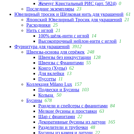
Жемчуг Кристальный РИС (арт. 5824)
0
Последние экземпляры
23
Ювелирный тросик и Шёлковая нить для украшений
61
Японский Ювелирный Тросик для украшений
21
Расходники
25
Нить с иглой
21
100% шёлк-нити с иглой
14
Высокопрочный нейлон-нити с иглой
1
Фурнитура для украшений
3912
Швензы-основа для серёжек
248
Швензы без инкрустации
128
Швензы с Фианитами
55
Конго (Хупы)
62
Для вклейки
13
Пуссеты
11
Коллекция Milano Lux
157
Подвески и Бусины
103
Кольца
50
Бусины
678
Рондели и спейсеры с фианитами
84
Мелкие бусины и проставки
63
Шар с фианитами
22
Декоративные бусины из латуни
165
Разделители и трубочки
48
Бусины из камня и латуни
22