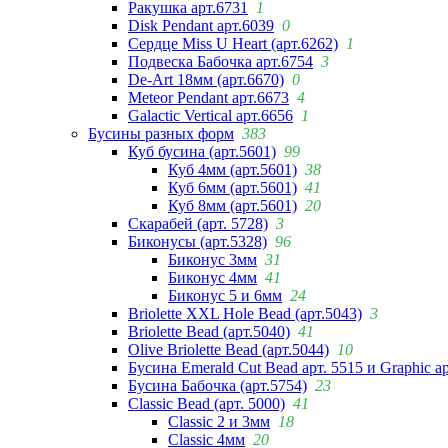
Ракушка арт.6731
1
Disk Pendant арт.6039
0
Сердце Miss U Heart (арт.6262)
1
Подвеска Бабочка арт.6754
3
De-Art 18мм (арт.6670)
0
Meteor Pendant арт.6673
4
Galactic Vertical арт.6656
1
Бусины разных форм
383
Куб бусина (арт.5601)
99
Куб 4мм (арт.5601)
38
Куб 6мм (арт.5601)
41
Куб 8мм (арт.5601)
20
Скарабей (арт. 5728)
3
Биконусы (арт.5328)
96
Биконус 3мм
31
Биконус 4мм
41
Биконус 5 и 6мм
24
Briolette XXL Hole Bead (арт.5043)
3
Briolette Bead (арт.5040)
41
Olive Briolette Bead (арт.5044)
10
Бусина Emerald Cut Bead арт. 5515 и Graphic а
Бусина Бабочка (арт.5754)
23
Classic Bead (арт. 5000)
41
Classic 2 и 3мм
18
Classic 4мм
20