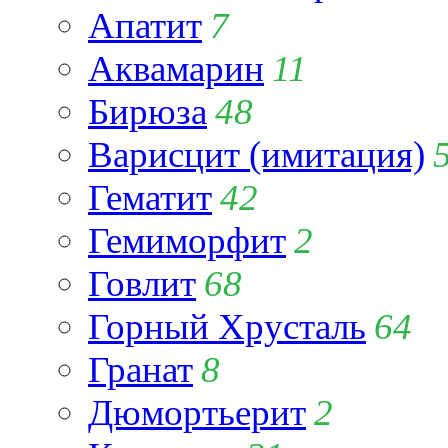
Апатит
7
Аквамарин
11
Бирюза
48
Варисцит (имитация)
Гематит
42
Гемиморфит
2
Говлит
68
Горный Хрусталь
64
Гранат
8
Дюмортьерит
2