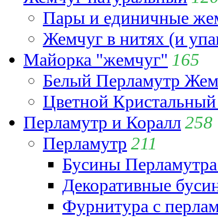
Пары и единичные ж
Жемчуг в нитях (и упа
Майорка "жемчуг"
165
Белый Перламутр Жем
Цветной Кристальный
Перламутр и Коралл
258
Перламутр
211
Бусины Перламутра
Декоративные буси
Фурнитура с перла