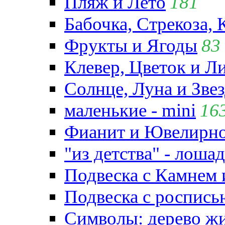
Пляж и Лето
181
Бабочка, Стрекоза, 
Фрукты и Ягоды
83
Клевер, Цветок и Л
Солнце, Луна и Зве
маленькие - mini
16
Фианит и Ювелирно
"из детства" - лошад
Подвеска с Камнем
Подвеска с роспись
Символы: дерево жиз