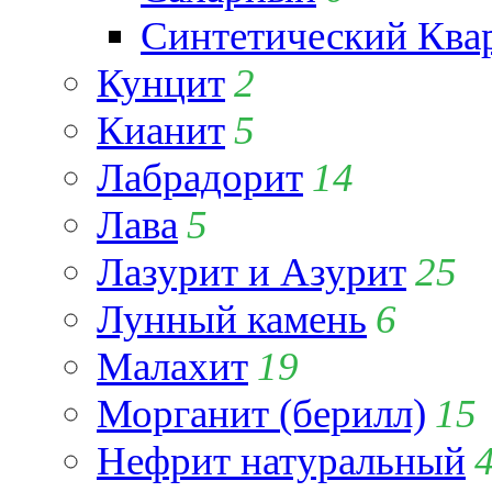
Синтетический Ква
Кунцит
2
Кианит
5
Лабрадорит
14
Лава
5
Лазурит и Азурит
25
Лунный камень
6
Малахит
19
Морганит (берилл)
15
Нефрит натуральный