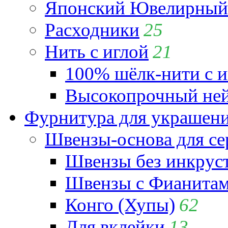
Японский Ювелирный 
Расходники
25
Нить с иглой
21
100% шёлк-нити с и
Высокопрочный ней
Фурнитура для украшен
Швензы-основа для се
Швензы без инкрус
Швензы с Фианита
Конго (Хупы)
62
Для вклейки
13