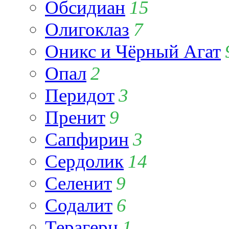
Обсидиан
15
Олигоклаз
7
Оникс и Чёрный Агат
Опал
2
Перидот
3
Пренит
9
Сапфирин
3
Сердолик
14
Селенит
9
Содалит
6
Терагерц
1