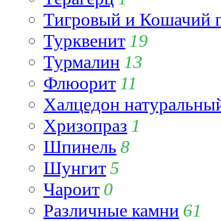
Тигровый и Кошачий г
Турквенит
19
Турмалин
13
Флюорит
11
Халцедон натуральны
Хризопраз
1
Шпинель
8
Шунгит
5
Чароит
0
Различные камни
61