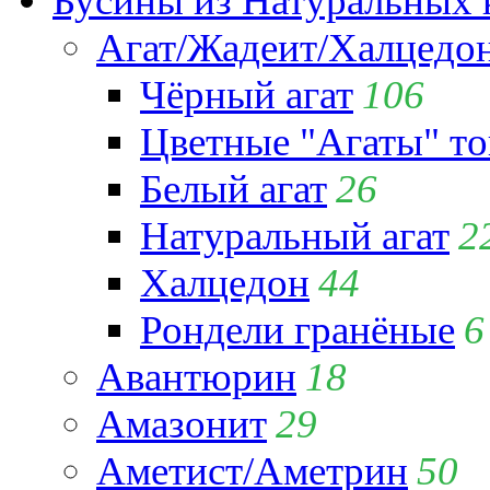
Бусины из Натуральных 
Агат/Жадеит/Халцедо
Чёрный агат
106
Цветные "Агаты" т
Белый агат
26
Натуральный агат
2
Халцедон
44
Рондели гранёные
6
Авантюрин
18
Амазонит
29
Аметист/Аметрин
50