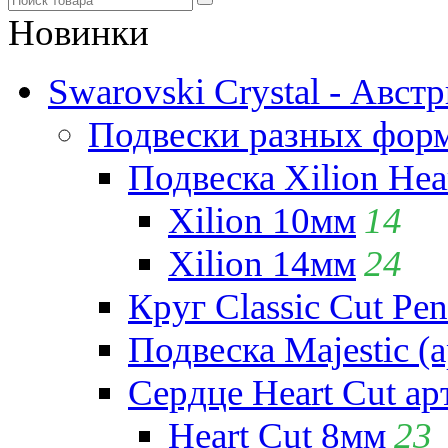
Новинки
Swarovski Crystal - Авст
Подвески разных фор
Подвеска Xilion Hear
Xilion 10мм
14
Xilion 14мм
24
Круг Classic Cut Pen
Подвеска Majestic (а
Сердце Heart Cut ар
Heart Cut 8мм
23