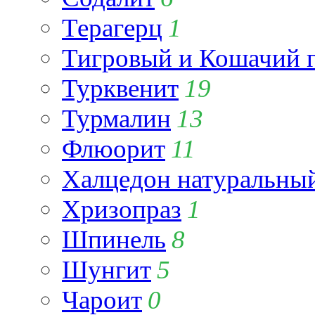
Терагерц
1
Тигровый и Кошачий г
Турквенит
19
Турмалин
13
Флюорит
11
Халцедон натуральны
Хризопраз
1
Шпинель
8
Шунгит
5
Чароит
0