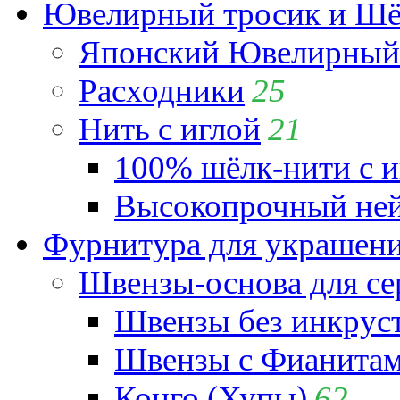
Ювелирный тросик и Шёл
Японский Ювелирный 
Расходники
25
Нить с иглой
21
100% шёлк-нити с и
Высокопрочный ней
Фурнитура для украшен
Швензы-основа для се
Швензы без инкрус
Швензы с Фианита
Конго (Хупы)
62