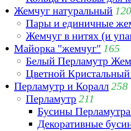
Жемчуг натуральный
12
Пары и единичные ж
Жемчуг в нитях (и упа
Майорка "жемчуг"
165
Белый Перламутр Жем
Цветной Кристальный
Перламутр и Коралл
258
Перламутр
211
Бусины Перламутра
Декоративные буси