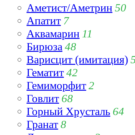
Аметист/Аметрин
50
Апатит
7
Аквамарин
11
Бирюза
48
Варисцит (имитация)
Гематит
42
Гемиморфит
2
Говлит
68
Горный Хрусталь
64
Гранат
8