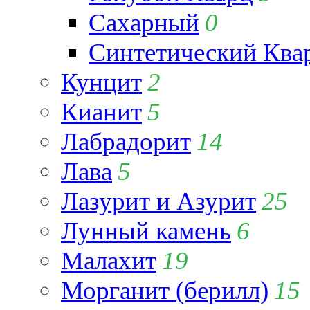
Сахарный
0
Синтетический Ква
Кунцит
2
Кианит
5
Лабрадорит
14
Лава
5
Лазурит и Азурит
25
Лунный камень
6
Малахит
19
Морганит (берилл)
15