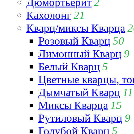
Дюмортьерит
2
Кахолонг
21
Кварц/миксы Кварца
2
Розовый Кварц
50
Лимонный Кварц
9
Белый Кварц
5
Цветные кварцы, т
Дымчатый Кварц
11
Миксы Кварца
15
Рутиловый Кварц
9
Голубой Кварц
5