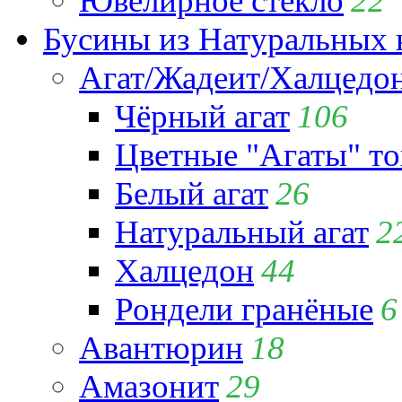
Ювелирное стекло
22
Бусины из Натуральных 
Агат/Жадеит/Халцедо
Чёрный агат
106
Цветные "Агаты" т
Белый агат
26
Натуральный агат
2
Халцедон
44
Рондели гранёные
6
Авантюрин
18
Амазонит
29