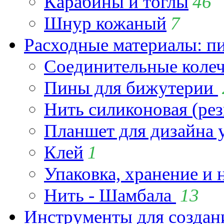
Карабины и тоглы
46
Шнур кожаный
7
Расходные материалы: пин
Соединительные коле
Пины для бижутерии
Нить силиконовая (рез
Планшет для дизайна
Клей
1
Упаковка, хранение и 
Нить - Шамбала
13
Инструменты для созда