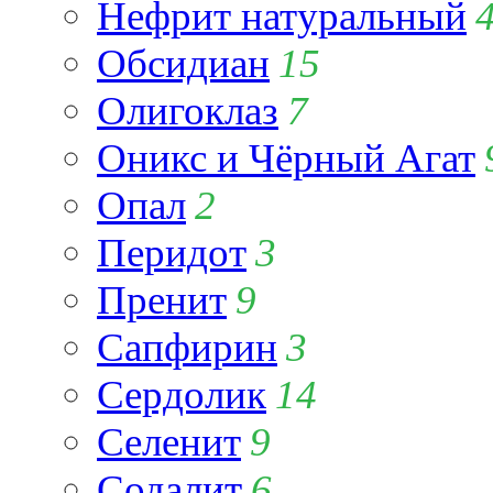
Нефрит натуральный
Обсидиан
15
Олигоклаз
7
Оникс и Чёрный Агат
Опал
2
Перидот
3
Пренит
9
Сапфирин
3
Сердолик
14
Селенит
9
Содалит
6