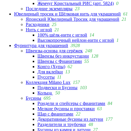
Жемчуг Кристальный РИС (арт. 5824)
0
Последние экземпляры
23
Ювелирный тросик и Шёлковая нить для украшений
61
Японский Ювелирный Тросик для украшений
21
Расходники
25
Нить с иглой
21
100% шёлк-нити с иглой
14
Высокопрочный нейлон-нити с иглой
1
Фурнитура для украшений
3928
Швензы-основа для серёжек
248
Швензы без инкрустации
128
Швензы с Фианитами
55
Конго (Хупы)
62
Для вклейки
13
Пуссеты
11
Коллекция Milano Lux
157
Подвески и Бусины
103
Кольца
50
Бусины
695
Рондели и спейсеры с фианитами
84
Мелкие бусины и проставки
63
Шар с фианитами
22
Декоративные бусины из латуни
177
Разделители и трубочки
48
Бусины из камня и латуни
27