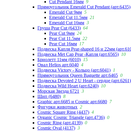
Cut Pendant 16мм
9
Прямоугольник Emerald Cut Pendant (арт.6435)
Emerald Cut 9мм
5
Emerald Cut 11.5мм
21
Emerald Cut 16мм
3
Груша Pear Cut (6433)
64
Pear Cut 9мм
24
Pear Cut 11.5мм
22
Pear Cut 16мм
17
Подвеска Капля Pear-shaped 16 и 22мм (арт.61
Подвеска Met Cap Pear -Капля (арт.6565)
10
Бриолетт 11мм (6010)
15
Овал Helios арт.6040
4
Подвеска Victory - Кольцо (арт.6041)
1
Прямоугольник Queen Baguette арт.6465
0
Подвеска Devoted 2 U Heart - сердце (арт.6261)
Подвеска Wild Heart (арт.6240)
10
Морская Звезда 6721
3
Шип (6480)
8
Graphic арт.6685 и Cosmic арт.6680
7
Фигурки животных
2
Cosmic Square Ring (4437)
4
Organic Cosmic Triangle (арт.4736)
0
Cosmic Ring (арт.4139)
0
Cosmic Oval (4137)
3