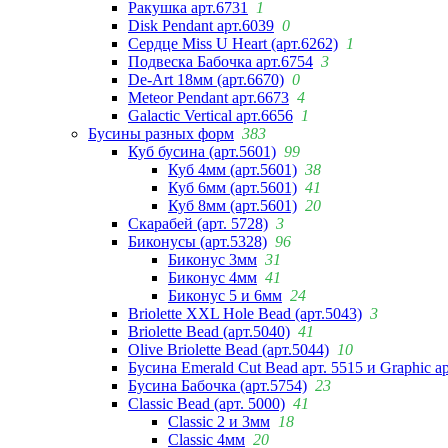
Ракушка арт.6731
1
Disk Pendant арт.6039
0
Сердце Miss U Heart (арт.6262)
1
Подвеска Бабочка арт.6754
3
De-Art 18мм (арт.6670)
0
Meteor Pendant арт.6673
4
Galactic Vertical арт.6656
1
Бусины разных форм
383
Куб бусина (арт.5601)
99
Куб 4мм (арт.5601)
38
Куб 6мм (арт.5601)
41
Куб 8мм (арт.5601)
20
Скарабей (арт. 5728)
3
Биконусы (арт.5328)
96
Биконус 3мм
31
Биконус 4мм
41
Биконус 5 и 6мм
24
Briolette XXL Hole Bead (арт.5043)
3
Briolette Bead (арт.5040)
41
Olive Briolette Bead (арт.5044)
10
Бусина Emerald Cut Bead арт. 5515 и Graphic а
Бусина Бабочка (арт.5754)
23
Classic Bead (арт. 5000)
41
Classic 2 и 3мм
18
Classic 4мм
20