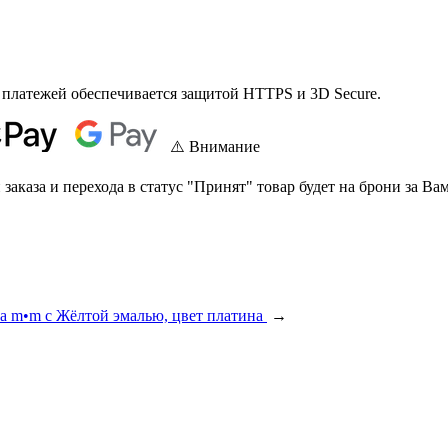
 платежей обеспечивается защитой HTTPS и 3D Secure.
⚠️ Внимание
аказа и перехода в статус "Принят" товар будет на брони за Вам
а m•m с Жёлтой эмалью, цвет платина
→