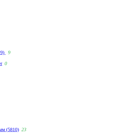
29)
9
r
0
мм (5810)
23