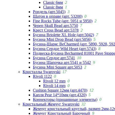
Classic 6мм
2
Classic 8мм
1
Рондель (арт.5045)
3
Шатон в оправе (арт. 53200)
0
Fine Rocks Tube (арт. 5951 и 5950)
2
Череп Skull Bead арт.5750
7
Крест Cross Bead арт.5378
2
Бусина Briolette XL Hole (арт.5042)
7
Бусина Mini Drop Bead (арт.5056)
5
Бусина-Шарм: BeCharmed (арт. 5890, 5928, 59
Бусина Сердце Wild Heart (арт.5743)
8
Подвеска-Бусина Becharmed 81001 Pave Stoppe
Бусина Сердце арт.5741
10
Бусина Шапочка арт.5541 и 5542
9
Бусина Mini Square арт.5053
2
Кристаллы Swarovski
17
Rivoli 1122
0
Rivoli 12 mm
0
Rivoli 14 mm
0
Cushion Square 12мм (арт.4470)
12
Капля Pear 14*10мм (арт.4320)
5
Коннекторы (пришивные элементы)
0
Кристальный Жемчуг Swarovski
32
Жемчуг кристальный круглый, размер 2мм-12
Жемчуг Кристальный Барочный
9