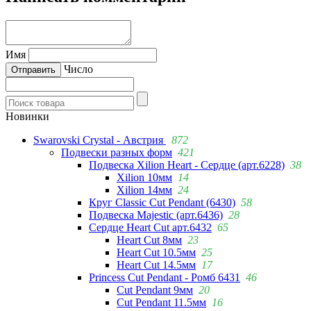
Имя
Число
Новинки
Swarovski Crystal - Австрия
872
Подвески разных форм
421
Подвеска Xilion Heart - Сердце (арт.6228)
38
Xilion 10мм
14
Xilion 14мм
24
Круг Classic Cut Pendant (6430)
58
Подвеска Majestic (арт.6436)
28
Сердце Heart Cut арт.6432
65
Heart Cut 8мм
23
Heart Cut 10.5мм
25
Heart Cut 14.5мм
17
Princess Cut Pendant - Ромб 6431
46
Cut Pendant 9мм
20
Cut Pendant 11.5мм
16