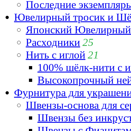
Последние экземпляр
Ювелирный тросик и Шёл
Японский Ювелирный 
Расходники
25
Нить с иглой
21
100% шёлк-нити с и
Высокопрочный ней
Фурнитура для украшен
Швензы-основа для се
Швензы без инкрус
Швензы с Фианита