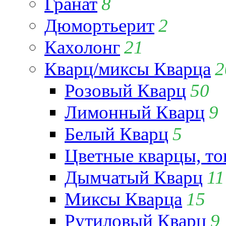
Гранат
8
Дюмортьерит
2
Кахолонг
21
Кварц/миксы Кварца
2
Розовый Кварц
50
Лимонный Кварц
9
Белый Кварц
5
Цветные кварцы, т
Дымчатый Кварц
11
Миксы Кварца
15
Рутиловый Кварц
9