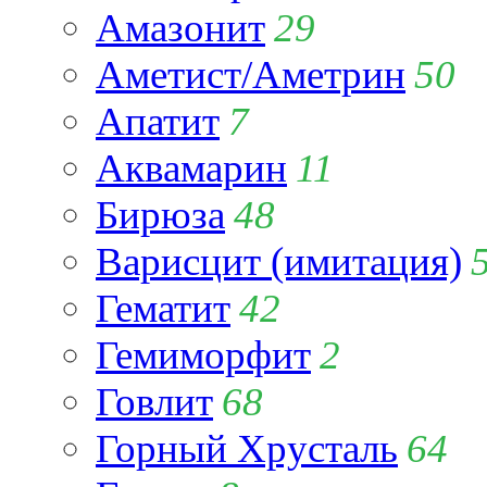
Амазонит
29
Аметист/Аметрин
50
Апатит
7
Аквамарин
11
Бирюза
48
Варисцит (имитация)
Гематит
42
Гемиморфит
2
Говлит
68
Горный Хрусталь
64