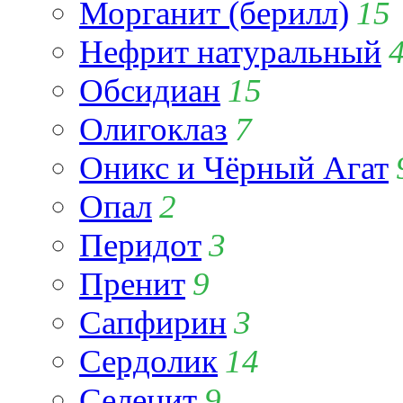
Морганит (берилл)
15
Нефрит натуральный
Обсидиан
15
Олигоклаз
7
Оникс и Чёрный Агат
Опал
2
Перидот
3
Пренит
9
Сапфирин
3
Сердолик
14
Селенит
9