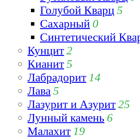
Голубой Кварц
5
Сахарный
0
Синтетический Ква
Кунцит
2
Кианит
5
Лабрадорит
14
Лава
5
Лазурит и Азурит
25
Лунный камень
6
Малахит
19