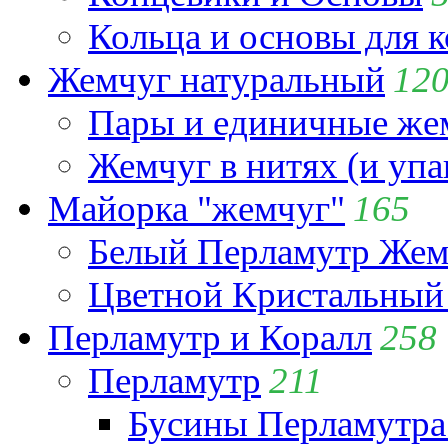
Кольца и основы для 
Жемчуг натуральный
12
Пары и единичные ж
Жемчуг в нитях (и упа
Майорка "жемчуг"
165
Белый Перламутр Жем
Цветной Кристальный
Перламутр и Коралл
258
Перламутр
211
Бусины Перламутра