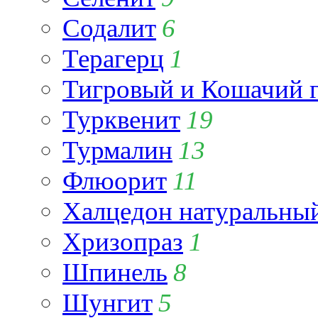
Содалит
6
Терагерц
1
Тигровый и Кошачий г
Турквенит
19
Турмалин
13
Флюорит
11
Халцедон натуральны
Хризопраз
1
Шпинель
8
Шунгит
5