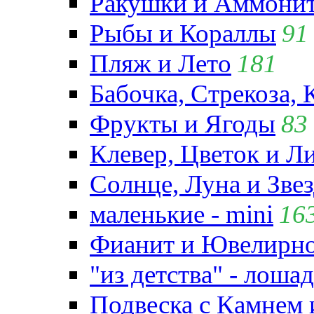
Ракушки и Аммони
Рыбы и Кораллы
91
Пляж и Лето
181
Бабочка, Стрекоза, 
Фрукты и Ягоды
83
Клевер, Цветок и Л
Солнце, Луна и Зве
маленькие - mini
16
Фианит и Ювелирно
"из детства" - лошад
Подвеска с Камнем