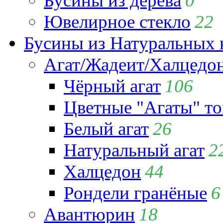
Бусины из дерева
0
Ювелирное стекло
22
Бусины из Натуральных 
Агат/Жадеит/Халцедо
Чёрный агат
106
Цветные "Агаты" т
Белый агат
26
Натуральный агат
2
Халцедон
44
Рондели гранёные
6
Авантюрин
18