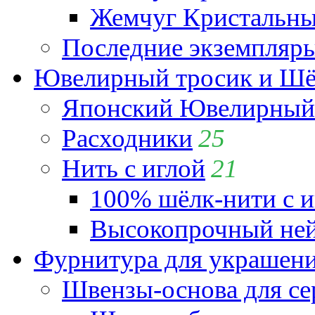
Жемчуг Кристальный
Последние экземпляр
Ювелирный тросик и Шёл
Японский Ювелирный 
Расходники
25
Нить с иглой
21
100% шёлк-нити с и
Высокопрочный ней
Фурнитура для украшен
Швензы-основа для се