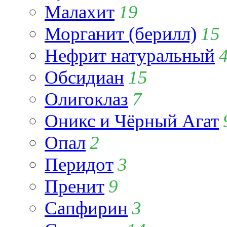
Малахит
19
Морганит (берилл)
15
Нефрит натуральный
Обсидиан
15
Олигоклаз
7
Оникс и Чёрный Агат
Опал
2
Перидот
3
Пренит
9
Сапфирин
3