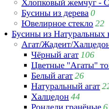
Хлопковый жемчуг - C
Бусины из дерева
0
Ювелирное стекло
22
Бусины из Натуральных 
Агат/Жадеит/Халцедо
Чёрный агат
106
Цветные "Агаты" т
Белый агат
26
Натуральный агат
2
Халцедон
44
Рондели гранёные
6