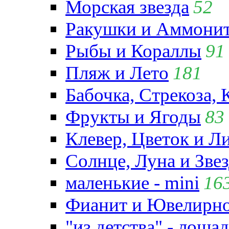
Морская звезда
52
Ракушки и Аммони
Рыбы и Кораллы
91
Пляж и Лето
181
Бабочка, Стрекоза, 
Фрукты и Ягоды
83
Клевер, Цветок и Л
Солнце, Луна и Зве
маленькие - mini
16
Фианит и Ювелирно
"из детства" - лошад