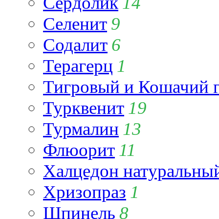
Сердолик
14
Селенит
9
Содалит
6
Терагерц
1
Тигровый и Кошачий г
Турквенит
19
Турмалин
13
Флюорит
11
Халцедон натуральны
Хризопраз
1
Шпинель
8