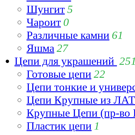
Шунгит
5
Чароит
0
Различные камни
61
Яшма
27
Цепи для украшений
25
Готовые цепи
22
Цепи тонкие и универ
Цепи Крупные из Л
Крупные Цепи (пр-во 
Пластик цепи
1