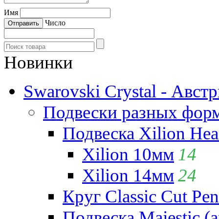
Имя
Число
Новинки
Swarovski Crystal - Авст
Подвески разных фор
Подвеска Xilion Hear
Xilion 10мм
14
Xilion 14мм
24
Круг Classic Cut Pen
Подвеска Majestic (а