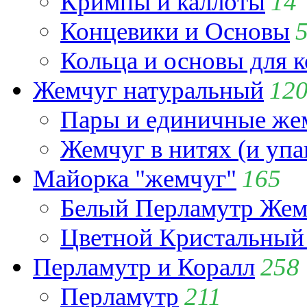
Кримпы и каллоты
14
Концевики и Основы
Кольца и основы для 
Жемчуг натуральный
12
Пары и единичные ж
Жемчуг в нитях (и упа
Майорка "жемчуг"
165
Белый Перламутр Жем
Цветной Кристальный
Перламутр и Коралл
258
Перламутр
211