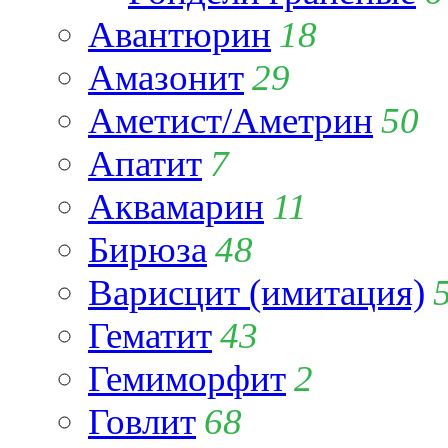
Авантюрин
18
Амазонит
29
Аметист/Аметрин
50
Апатит
7
Аквамарин
11
Бирюза
48
Варисцит (имитация)
Гематит
43
Гемиморфит
2
Говлит
68