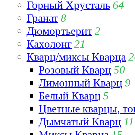
Горный Хрусталь
64
Гранат
8
Дюмортьерит
2
Кахолонг
21
Кварц/миксы Кварца
2
Розовый Кварц
50
Лимонный Кварц
9
Белый Кварц
5
Цветные кварцы, т
Дымчатый Кварц
11
Миксы Кварца
15