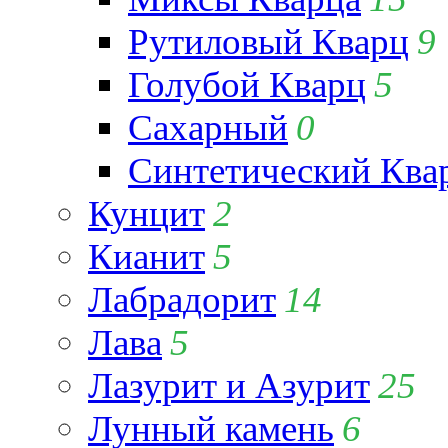
Рутиловый Кварц
9
Голубой Кварц
5
Сахарный
0
Синтетический Ква
Кунцит
2
Кианит
5
Лабрадорит
14
Лава
5
Лазурит и Азурит
25
Лунный камень
6