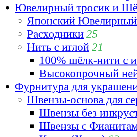
Ювелирный тросик и Шёл
Японский Ювелирный 
Расходники
25
Нить с иглой
21
100% шёлк-нити с и
Высокопрочный ней
Фурнитура для украшен
Швензы-основа для се
Швензы без инкрус
Швензы с Фианита