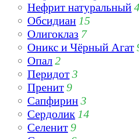
Нефрит натуральный
Обсидиан
15
Олигоклаз
7
Оникс и Чёрный Агат
Опал
2
Перидот
3
Пренит
9
Сапфирин
3
Сердолик
14
Селенит
9