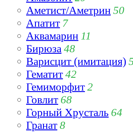
Аметист/Аметрин
50
Апатит
7
Аквамарин
11
Бирюза
48
Варисцит (имитация)
Гематит
42
Гемиморфит
2
Говлит
68
Горный Хрусталь
64
Гранат
8