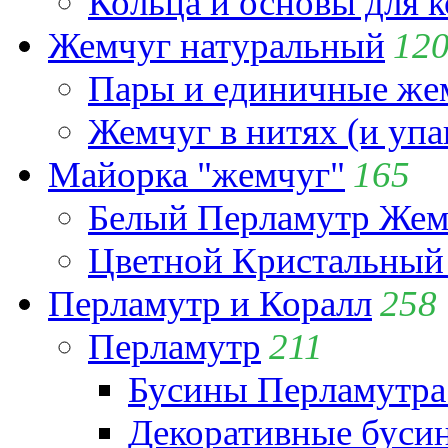
Кольца и основы для 
Жемчуг натуральный
12
Пары и единичные ж
Жемчуг в нитях (и упа
Майорка "жемчуг"
165
Белый Перламутр Жем
Цветной Кристальный
Перламутр и Коралл
258
Перламутр
211
Бусины Перламутра
Декоративные буси