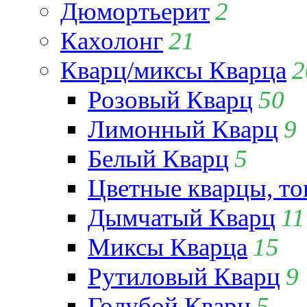
Дюмортьерит
2
Кахолонг
21
Кварц/миксы Кварца
2
Розовый Кварц
50
Лимонный Кварц
9
Белый Кварц
5
Цветные кварцы, т
Дымчатый Кварц
11
Миксы Кварца
15
Рутиловый Кварц
9
Голубой Кварц
5