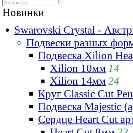
Новинки
Swarovski Crystal - Авст
Подвески разных фор
Подвеска Xilion Hear
Xilion 10мм
14
Xilion 14мм
24
Круг Classic Cut Pen
Подвеска Majestic (а
Сердце Heart Cut ар
Heart Cut 8мм
23