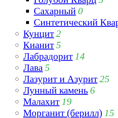
Сахарный
0
Синтетический Ква
Кунцит
2
Кианит
5
Лабрадорит
14
Лава
5
Лазурит и Азурит
25
Лунный камень
6
Малахит
19
Морганит (берилл)
15