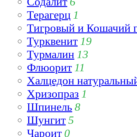
Содалит
6
Терагерц
1
Тигровый и Кошачий г
Турквенит
19
Турмалин
13
Флюорит
11
Халцедон натуральны
Хризопраз
1
Шпинель
8
Шунгит
5
Чароит
0