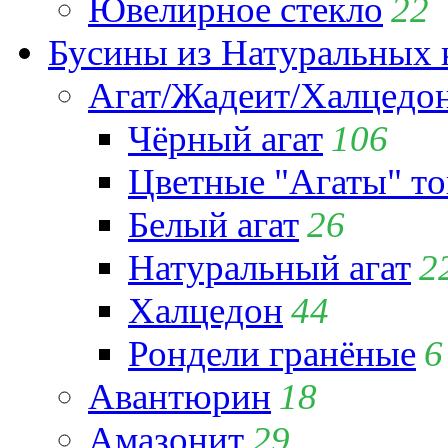
Ювелирное стекло
22
Бусины из Натуральных 
Агат/Жадеит/Халцедо
Чёрный агат
106
Цветные "Агаты" т
Белый агат
26
Натуральный агат
2
Халцедон
44
Рондели гранёные
6
Авантюрин
18
Амазонит
29