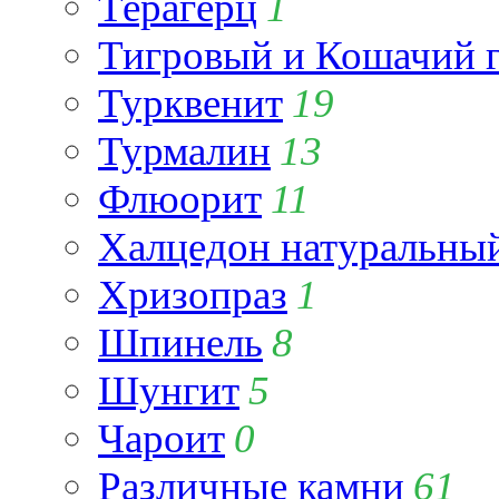
Терагерц
1
Тигровый и Кошачий г
Турквенит
19
Турмалин
13
Флюорит
11
Халцедон натуральны
Хризопраз
1
Шпинель
8
Шунгит
5
Чароит
0
Различные камни
61