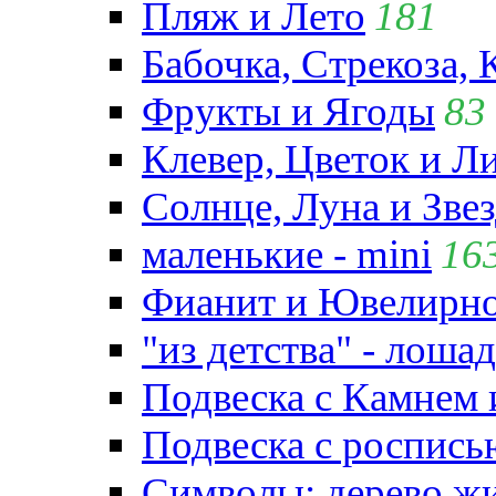
Пляж и Лето
181
Бабочка, Стрекоза, 
Фрукты и Ягоды
83
Клевер, Цветок и Л
Солнце, Луна и Зве
маленькие - mini
16
Фианит и Ювелирно
"из детства" - лошад
Подвеска с Камнем
Подвеска с роспись
Символы: дерево жиз