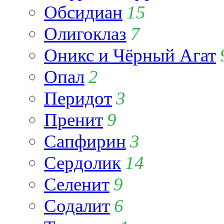
Обсидиан
15
Олигоклаз
7
Оникс и Чёрный Агат
Опал
2
Перидот
3
Пренит
9
Сапфирин
3
Сердолик
14
Селенит
9
Содалит
6