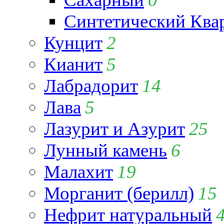
Синтетический Ква
Кунцит
2
Кианит
5
Лабрадорит
14
Лава
5
Лазурит и Азурит
25
Лунный камень
6
Малахит
19
Морганит (берилл)
15
Нефрит натуральный