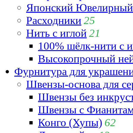
Японский Ювелирный 
Расходники
25
Нить с иглой
21
100% шёлк-нити с и
Высокопрочный ней
Фурнитура для украшен
Швензы-основа для се
Швензы без инкрус
Швензы с Фианита
Конго (Хупы)
62