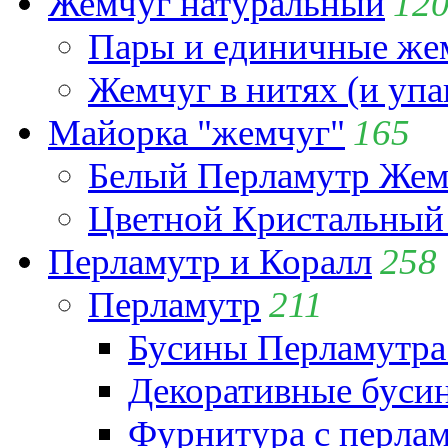
Жемчуг натуральный
12
Пары и единичные ж
Жемчуг в нитях (и упа
Майорка "жемчуг"
165
Белый Перламутр Жем
Цветной Кристальный
Перламутр и Коралл
258
Перламутр
211
Бусины Перламутра
Декоративные буси
Фурнитура с перла