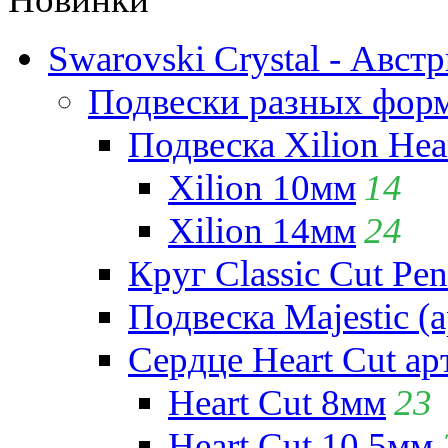
Swarovski Crystal - Авст
Подвески разных фор
Подвеска Xilion Hear
Xilion 10мм
14
Xilion 14мм
24
Круг Classic Cut Pen
Подвеска Majestic (а
Сердце Heart Cut ар
Heart Cut 8мм
23
Heart Cut 10.5мм