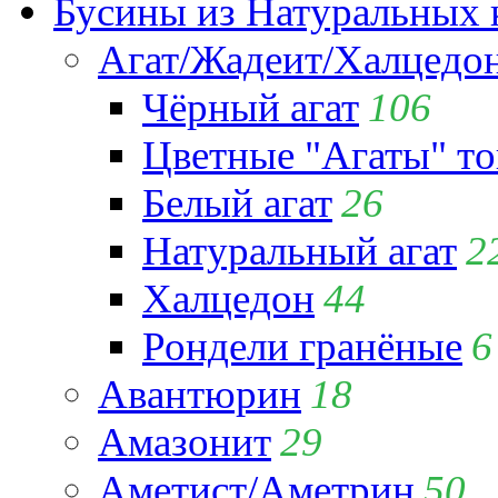
Бусины из Натуральных 
Агат/Жадеит/Халцедо
Чёрный агат
106
Цветные "Агаты" т
Белый агат
26
Натуральный агат
2
Халцедон
44
Рондели гранёные
6
Авантюрин
18
Амазонит
29
Аметист/Аметрин
50