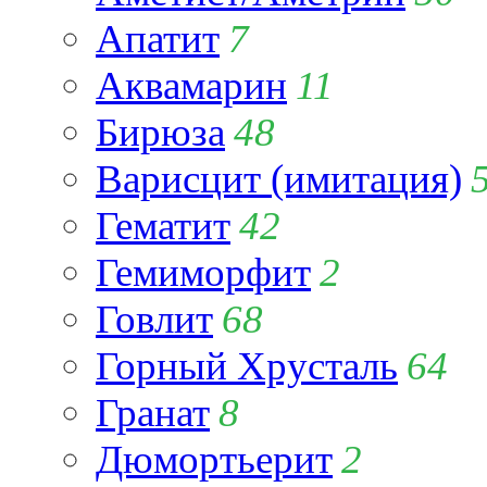
Апатит
7
Аквамарин
11
Бирюза
48
Варисцит (имитация)
Гематит
42
Гемиморфит
2
Говлит
68
Горный Хрусталь
64
Гранат
8
Дюмортьерит
2