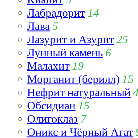
Лабрадорит
14
Лава
5
Лазурит и Азурит
25
Лунный камень
6
Малахит
19
Морганит (берилл)
15
Нефрит натуральный
Обсидиан
15
Олигоклаз
7
Оникс и Чёрный Агат