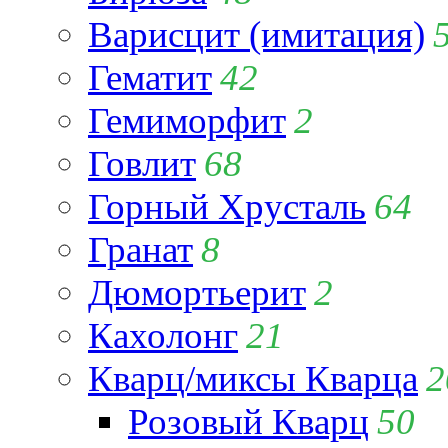
Варисцит (имитация)
Гематит
42
Гемиморфит
2
Говлит
68
Горный Хрусталь
64
Гранат
8
Дюмортьерит
2
Кахолонг
21
Кварц/миксы Кварца
2
Розовый Кварц
50