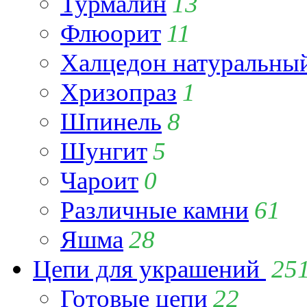
Турмалин
13
Флюорит
11
Халцедон натуральны
Хризопраз
1
Шпинель
8
Шунгит
5
Чароит
0
Различные камни
61
Яшма
28
Цепи для украшений
25
Готовые цепи
22