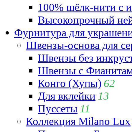
100% шёлк-нити с и
Высокопрочный ней
Фурнитура для украшен
Швензы-основа для се
Швензы без инкрус
Швензы с Фианита
Конго (Хупы)
62
Для вклейки
13
Пуссеты
11
Коллекция Milano Lux