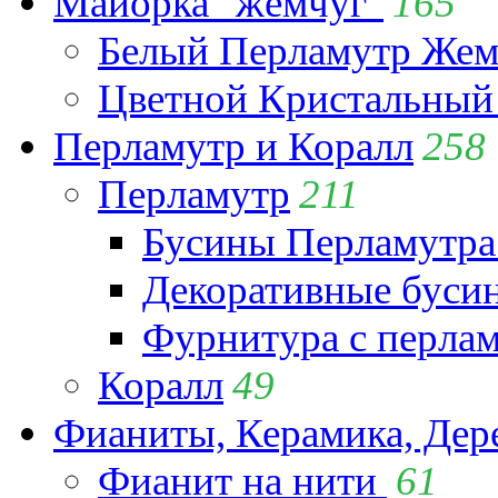
Майорка "жемчуг"
165
Белый Перламутр Жем
Цветной Кристальный
Перламутр и Коралл
258
Перламутр
211
Бусины Перламутра
Декоративные буси
Фурнитура с перла
Коралл
49
Фианиты, Керамика, Дер
Фианит на нити
61