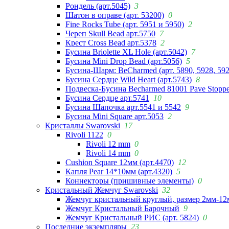
Рондель (арт.5045)
3
Шатон в оправе (арт. 53200)
0
Fine Rocks Tube (арт. 5951 и 5950)
2
Череп Skull Bead арт.5750
7
Крест Cross Bead арт.5378
2
Бусина Briolette XL Hole (арт.5042)
7
Бусина Mini Drop Bead (арт.5056)
5
Бусина-Шарм: BeCharmed (арт. 5890, 5928, 59
Бусина Сердце Wild Heart (арт.5743)
8
Подвеска-Бусина Becharmed 81001 Pave Stoppe
Бусина Сердце арт.5741
10
Бусина Шапочка арт.5541 и 5542
9
Бусина Mini Square арт.5053
2
Кристаллы Swarovski
17
Rivoli 1122
0
Rivoli 12 mm
0
Rivoli 14 mm
0
Cushion Square 12мм (арт.4470)
12
Капля Pear 14*10мм (арт.4320)
5
Коннекторы (пришивные элементы)
0
Кристальный Жемчуг Swarovski
32
Жемчуг кристальный круглый, размер 2мм-12
Жемчуг Кристальный Барочный
9
Жемчуг Кристальный РИС (арт. 5824)
0
Последние экземпляры
23