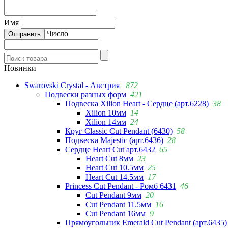
Имя
Число
Новинки
Swarovski Crystal - Австрия
872
Подвески разных форм
421
Подвеска Xilion Heart - Сердце (арт.6228)
38
Xilion 10мм
14
Xilion 14мм
24
Круг Classic Cut Pendant (6430)
58
Подвеска Majestic (арт.6436)
28
Сердце Heart Cut арт.6432
65
Heart Cut 8мм
23
Heart Cut 10.5мм
25
Heart Cut 14.5мм
17
Princess Cut Pendant - Ромб 6431
46
Cut Pendant 9мм
20
Cut Pendant 11.5мм
16
Cut Pendant 16мм
9
Прямоугольник Emerald Cut Pendant (арт.6435)