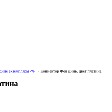
дние экземпляры -%
→ Коннектор Фея Динь, цвет платина
атина