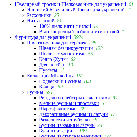
Ювелирный тросик и Шёлковая нить для украшений
61
Японский Ювелирный Тросик для украшений
21
Расходники
25
Нить с иглой
21
100% шёлк-нити с иглой
14
Высокопрочный нейлон-нити с иглой
1
Фурнитура для украшений
3924
Швензы-основа для серёжек
248
Швензы без инкрустации
128
Швензы с Фианитами
55
Конго (Хупы)
62
Для вклейки
13
Пуссеты
11
Коллекция Milano Lux
157
Подвески и Бусины
103
Кольца
50
Бусины
691
Рондели и спейсеры с фианитами
84
Мелкие бусины и проставки
63
Шар с фианитами
22
Декоративные бусины из латуни
177
Разделители и трубочки
48
Бусины из камня и латуни
23
Бусины из акрила
109
Бусины из стекла и керамики
127