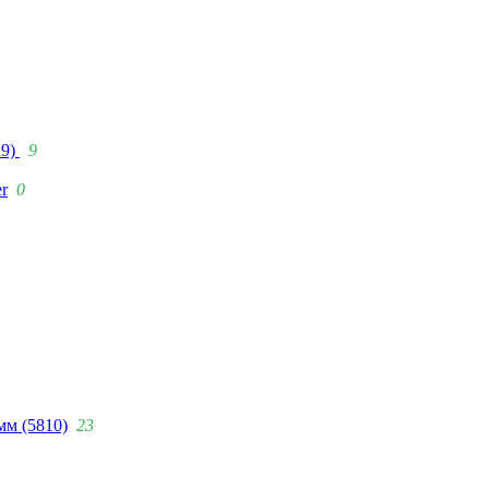
29)
9
r
0
мм (5810)
23