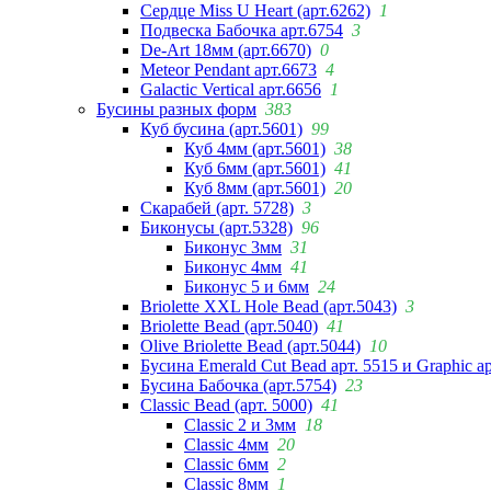
Сердце Miss U Heart (арт.6262)
1
Подвеска Бабочка арт.6754
3
De-Art 18мм (арт.6670)
0
Meteor Pendant арт.6673
4
Galactic Vertical арт.6656
1
Бусины разных форм
383
Куб бусина (арт.5601)
99
Куб 4мм (арт.5601)
38
Куб 6мм (арт.5601)
41
Куб 8мм (арт.5601)
20
Скарабей (арт. 5728)
3
Биконусы (арт.5328)
96
Биконус 3мм
31
Биконус 4мм
41
Биконус 5 и 6мм
24
Briolette XXL Hole Bead (арт.5043)
3
Briolette Bead (арт.5040)
41
Olive Briolette Bead (арт.5044)
10
Бусина Emerald Cut Bead арт. 5515 и Graphic а
Бусина Бабочка (арт.5754)
23
Classic Bead (арт. 5000)
41
Classic 2 и 3мм
18
Classic 4мм
20
Classic 6мм
2
Classic 8мм
1