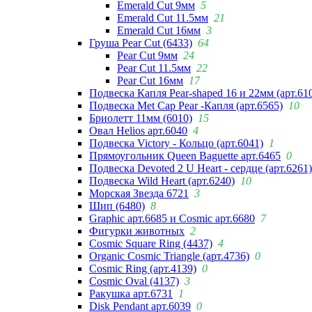
Emerald Cut 9мм
5
Emerald Cut 11.5мм
21
Emerald Cut 16мм
3
Груша Pear Cut (6433)
64
Pear Cut 9мм
24
Pear Cut 11.5мм
22
Pear Cut 16мм
17
Подвеска Капля Pear-shaped 16 и 22мм (арт.61
Подвеска Met Cap Pear -Капля (арт.6565)
10
Бриолетт 11мм (6010)
15
Овал Helios арт.6040
4
Подвеска Victory - Кольцо (арт.6041)
1
Прямоугольник Queen Baguette арт.6465
0
Подвеска Devoted 2 U Heart - сердце (арт.6261)
Подвеска Wild Heart (арт.6240)
10
Морская Звезда 6721
3
Шип (6480)
8
Graphic арт.6685 и Cosmic арт.6680
7
Фигурки животных
2
Cosmic Square Ring (4437)
4
Organic Cosmic Triangle (арт.4736)
0
Cosmic Ring (арт.4139)
0
Cosmic Oval (4137)
3
Ракушка арт.6731
1
Disk Pendant арт.6039
0