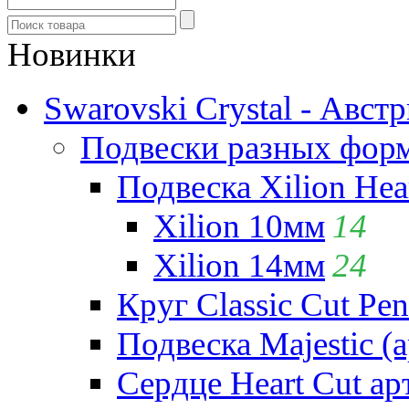
Новинки
Swarovski Crystal - Авст
Подвески разных фор
Подвеска Xilion Hear
Xilion 10мм
14
Xilion 14мм
24
Круг Classic Cut Pen
Подвеска Majestic (а
Сердце Heart Cut ар