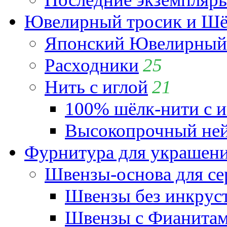
Ювелирный тросик и Шёл
Японский Ювелирный 
Расходники
25
Нить с иглой
21
100% шёлк-нити с и
Высокопрочный ней
Фурнитура для украшен
Швензы-основа для се
Швензы без инкрус
Швензы с Фианита