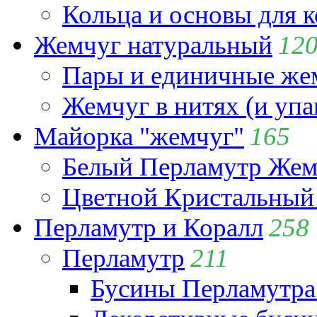
Кольца и основы для 
Жемчуг натуральный
12
Пары и единичные ж
Жемчуг в нитях (и упа
Майорка "жемчуг"
165
Белый Перламутр Жем
Цветной Кристальный
Перламутр и Коралл
258
Перламутр
211
Бусины Перламутра