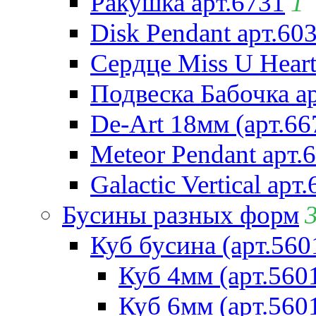
Ракушка арт.6731
1
Disk Pendant арт.60
Сердце Miss U Heart
Подвеска Бабочка а
De-Art 18мм (арт.66
Meteor Pendant арт.
Galactic Vertical арт
Бусины разных форм
Куб бусина (арт.560
Куб 4мм (арт.560
Куб 6мм (арт.560