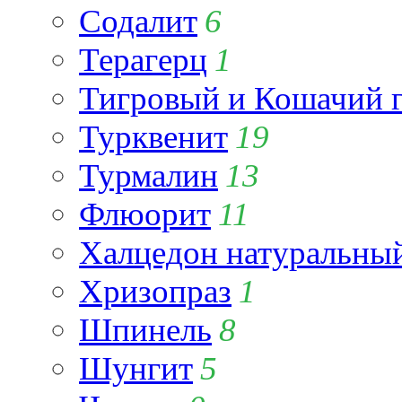
Содалит
6
Терагерц
1
Тигровый и Кошачий г
Турквенит
19
Турмалин
13
Флюорит
11
Халцедон натуральны
Хризопраз
1
Шпинель
8
Шунгит
5