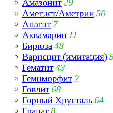
Амазонит
29
Аметист/Аметрин
50
Апатит
7
Аквамарин
11
Бирюза
48
Варисцит (имитация)
Гематит
43
Гемиморфит
2
Говлит
68
Горный Хрусталь
64
Гранат
8