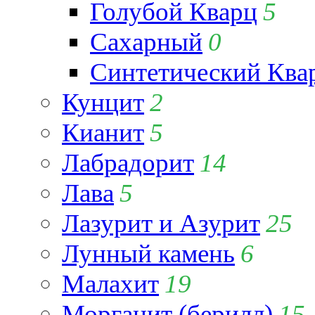
Голубой Кварц
5
Сахарный
0
Синтетический Ква
Кунцит
2
Кианит
5
Лабрадорит
14
Лава
5
Лазурит и Азурит
25
Лунный камень
6
Малахит
19
Морганит (берилл)
15