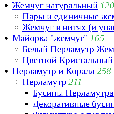
Жемчуг натуральный
12
Пары и единичные ж
Жемчуг в нитях (и упа
Майорка "жемчуг"
165
Белый Перламутр Жем
Цветной Кристальный
Перламутр и Коралл
258
Перламутр
211
Бусины Перламутра
Декоративные буси