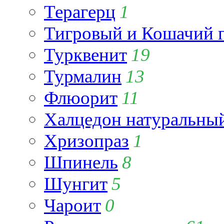
Терагерц
1
Тигровый и Кошачий г
Турквенит
19
Турмалин
13
Флюорит
11
Халцедон натуральны
Хризопраз
1
Шпинель
8
Шунгит
5
Чароит
0