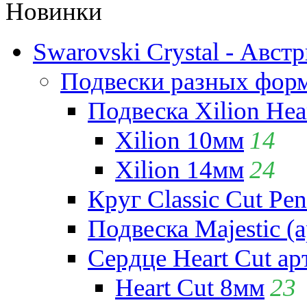
Новинки
Swarovski Crystal - Авст
Подвески разных фор
Подвеска Xilion Hear
Xilion 10мм
14
Xilion 14мм
24
Круг Classic Cut Pen
Подвеска Majestic (а
Сердце Heart Cut ар
Heart Cut 8мм
23