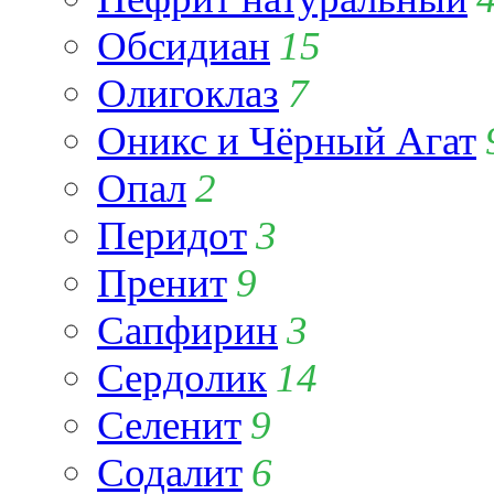
Обсидиан
15
Олигоклаз
7
Оникс и Чёрный Агат
Опал
2
Перидот
3
Пренит
9
Сапфирин
3
Сердолик
14
Селенит
9
Содалит
6