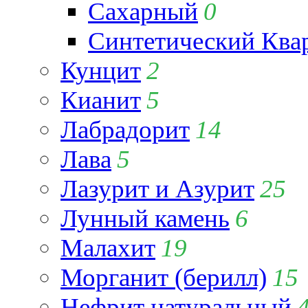
Сахарный
0
Синтетический Ква
Кунцит
2
Кианит
5
Лабрадорит
14
Лава
5
Лазурит и Азурит
25
Лунный камень
6
Малахит
19
Морганит (берилл)
15
Нефрит натуральный