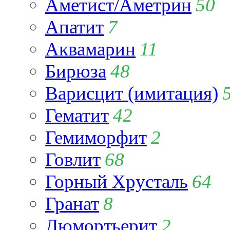
Аметист/Аметрин
50
Апатит
7
Аквамарин
11
Бирюза
48
Варисцит (имитация)
Гематит
42
Гемиморфит
2
Говлит
68
Горный Хрусталь
64
Гранат
8
Дюмортьерит
2