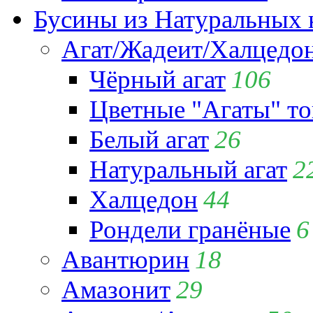
Бусины из Натуральных 
Агат/Жадеит/Халцедо
Чёрный агат
106
Цветные "Агаты" т
Белый агат
26
Натуральный агат
2
Халцедон
44
Рондели гранёные
6
Авантюрин
18
Амазонит
29