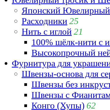
Японский Ювелирный 
Расходники
25
Нить с иглой
21
100% шёлк-нити с и
Высокопрочный ней
Фурнитура для украшен
Швензы-основа для се
Швензы без инкрус
Швензы с Фианита
Конго (Хупы)
62