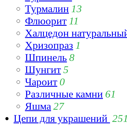
Турмалин
13
Флюорит
11
Халцедон натуральны
Хризопраз
1
Шпинель
8
Шунгит
5
Чароит
0
Различные камни
61
Яшма
27
Цепи для украшений
25