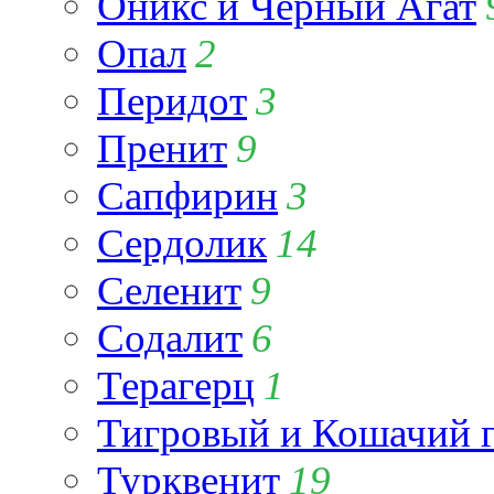
Оникс и Чёрный Агат
Опал
2
Перидот
3
Пренит
9
Сапфирин
3
Сердолик
14
Селенит
9
Содалит
6
Терагерц
1
Тигровый и Кошачий г
Турквенит
19