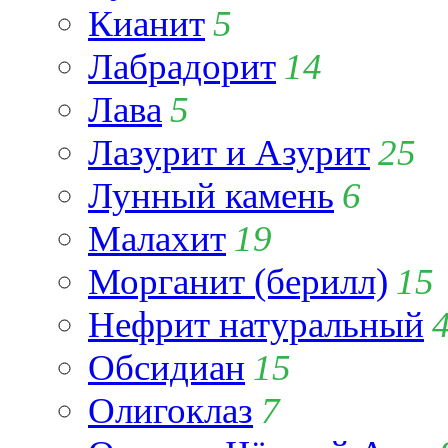
Кианит
5
Лабрадорит
14
Лава
5
Лазурит и Азурит
25
Лунный камень
6
Малахит
19
Морганит (берилл)
15
Нефрит натуральный
Обсидиан
15
Олигоклаз
7