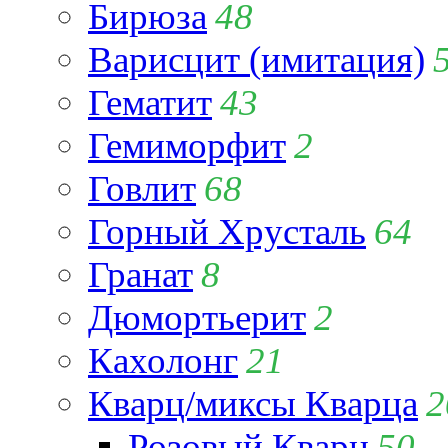
Бирюза
48
Варисцит (имитация)
Гематит
43
Гемиморфит
2
Говлит
68
Горный Хрусталь
64
Гранат
8
Дюмортьерит
2
Кахолонг
21
Кварц/миксы Кварца
2
Розовый Кварц
50