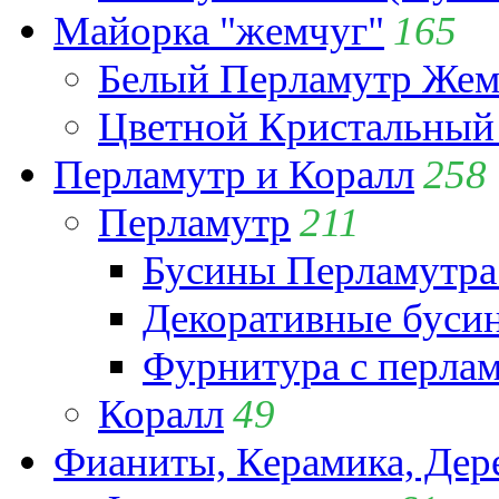
Майорка "жемчуг"
165
Белый Перламутр Жем
Цветной Кристальный
Перламутр и Коралл
258
Перламутр
211
Бусины Перламутра
Декоративные буси
Фурнитура с перла
Коралл
49
Фианиты, Керамика, Дер