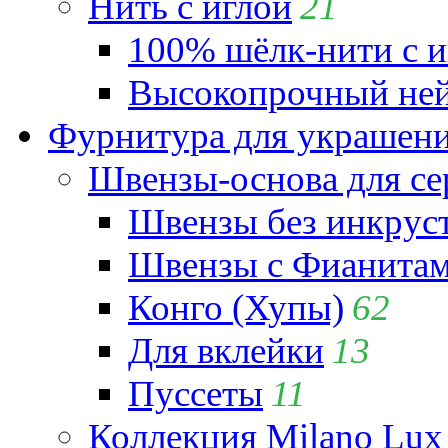
Нить с иглой
21
100% шёлк-нити с и
Высокопрочный ней
Фурнитура для украшен
Швензы-основа для се
Швензы без инкрус
Швензы с Фианита
Конго (Хупы)
62
Для вклейки
13
Пуссеты
11
Коллекция Milano Lux