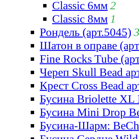
Classic 6мм
2
Classic 8мм
1
Рондель (арт.5045)
Шатон в оправе (арт
Fine Rocks Tube (арт
Череп Skull Bead ар
Крест Cross Bead ар
Бусина Briolette XL 
Бусина Mini Drop Be
Бусина-Шарм: BeCha
Бусина Сердце Wild 