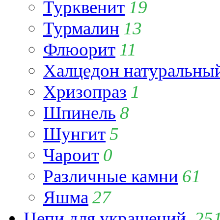
Турквенит
19
Турмалин
13
Флюорит
11
Халцедон натуральны
Хризопраз
1
Шпинель
8
Шунгит
5
Чароит
0
Различные камни
61
Яшма
27
Цепи для украшений
25