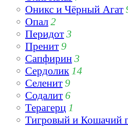
Оникс и Чёрный Агат
Опал
2
Перидот
3
Пренит
9
Сапфирин
3
Сердолик
14
Селенит
9
Содалит
6
Терагерц
1
Тигровый и Кошачий г