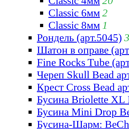
Classic 4мм
20
Classic 6мм
2
Classic 8мм
1
Рондель (арт.5045)
Шатон в оправе (арт
Fine Rocks Tube (арт
Череп Skull Bead ар
Крест Cross Bead ар
Бусина Briolette XL 
Бусина Mini Drop Be
Бусина-Шарм: BeCha