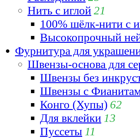
Нить с иглой
21
100% шёлк-нити с и
Высокопрочный ней
Фурнитура для украшен
Швензы-основа для се
Швензы без инкрус
Швензы с Фианита
Конго (Хупы)
62
Для вклейки
13
Пуссеты
11