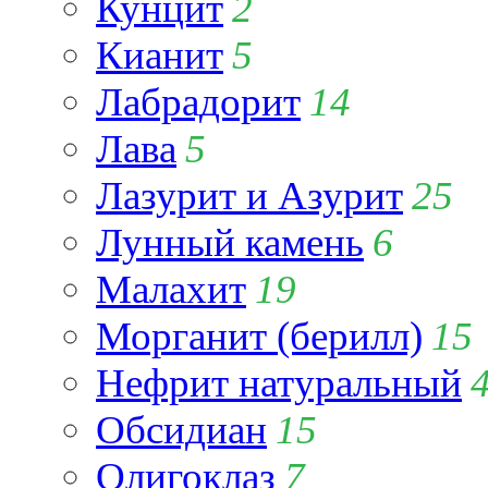
Кунцит
2
Кианит
5
Лабрадорит
14
Лава
5
Лазурит и Азурит
25
Лунный камень
6
Малахит
19
Морганит (берилл)
15
Нефрит натуральный
Обсидиан
15
Олигоклаз
7