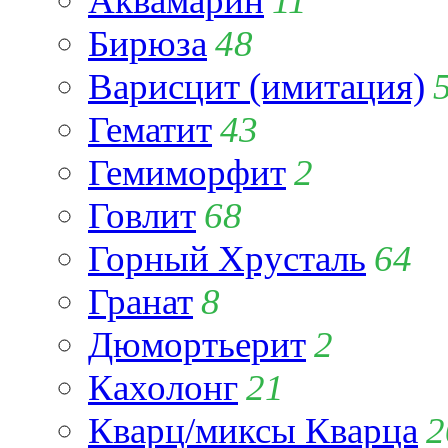
Аквамарин
11
Бирюза
48
Варисцит (имитация)
Гематит
43
Гемиморфит
2
Говлит
68
Горный Хрусталь
64
Гранат
8
Дюмортьерит
2
Кахолонг
21
Кварц/миксы Кварца
2