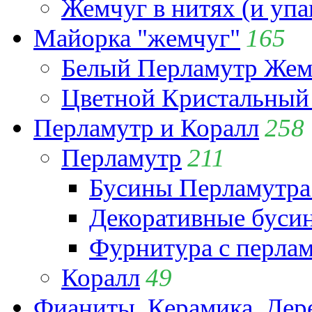
Жемчуг в нитях (и упа
Майорка "жемчуг"
165
Белый Перламутр Жем
Цветной Кристальный
Перламутр и Коралл
258
Перламутр
211
Бусины Перламутра
Декоративные буси
Фурнитура с перла
Коралл
49
Фианиты, Керамика, Дер