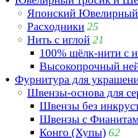
Японский Ювелирный 
Расходники
25
Нить с иглой
21
100% шёлк-нити с и
Высокопрочный ней
Фурнитура для украшен
Швензы-основа для се
Швензы без инкрус
Швензы с Фианита
Конго (Хупы)
62