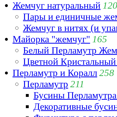
Жемчуг натуральный
12
Пары и единичные ж
Жемчуг в нитях (и упа
Майорка "жемчуг"
165
Белый Перламутр Жем
Цветной Кристальный
Перламутр и Коралл
258
Перламутр
211
Бусины Перламутра
Декоративные буси