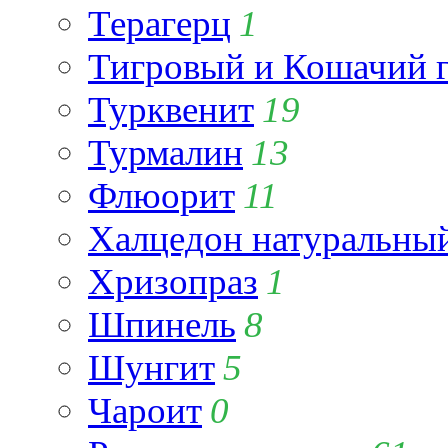
Терагерц
1
Тигровый и Кошачий г
Турквенит
19
Турмалин
13
Флюорит
11
Халцедон натуральны
Хризопраз
1
Шпинель
8
Шунгит
5
Чароит
0