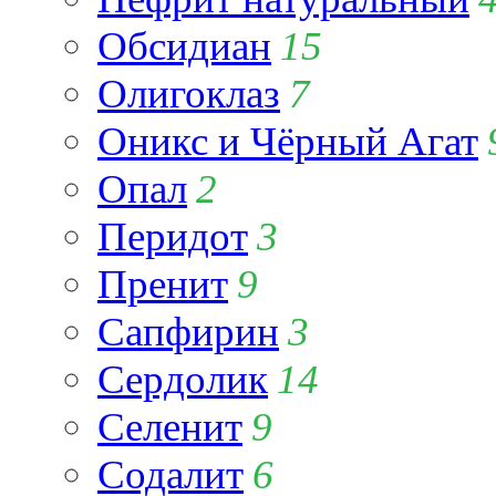
Обсидиан
15
Олигоклаз
7
Оникс и Чёрный Агат
Опал
2
Перидот
3
Пренит
9
Сапфирин
3
Сердолик
14
Селенит
9
Содалит
6