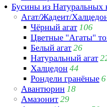
Бусины из Натуральных 
Агат/Жадеит/Халцедо
Чёрный агат
106
Цветные "Агаты" т
Белый агат
26
Натуральный агат
2
Халцедон
44
Рондели гранёные
6
Авантюрин
18
Амазонит
29