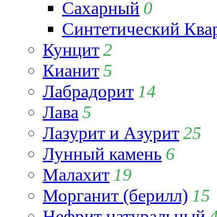
Сахарный
0
Синтетический Ква
Кунцит
2
Кианит
5
Лабрадорит
14
Лава
5
Лазурит и Азурит
25
Лунный камень
6
Малахит
19
Морганит (берилл)
15
Нефрит натуральный