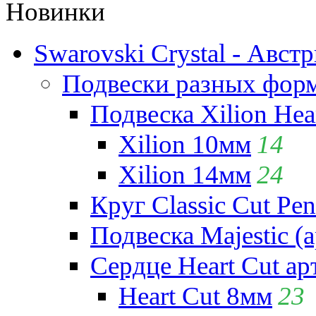
Новинки
Swarovski Crystal - Авст
Подвески разных фор
Подвеска Xilion Hear
Xilion 10мм
14
Xilion 14мм
24
Круг Classic Cut Pen
Подвеска Majestic (а
Сердце Heart Cut ар
Heart Cut 8мм
23