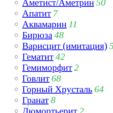
Аметист/Аметрин
50
Апатит
7
Аквамарин
11
Бирюза
48
Варисцит (имитация)
Гематит
42
Гемиморфит
2
Говлит
68
Горный Хрусталь
64
Гранат
8
Дюмортьерит
2