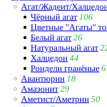
Агат/Жадеит/Халцедо
Чёрный агат
106
Цветные "Агаты" т
Белый агат
26
Натуральный агат
2
Халцедон
44
Рондели гранёные
6
Авантюрин
18
Амазонит
29
Аметист/Аметрин
50