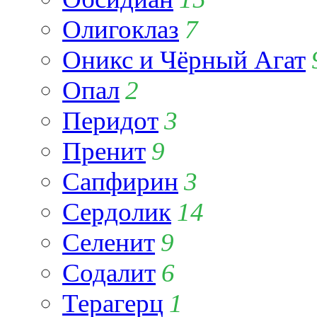
Олигоклаз
7
Оникс и Чёрный Агат
Опал
2
Перидот
3
Пренит
9
Сапфирин
3
Сердолик
14
Селенит
9
Содалит
6
Терагерц
1