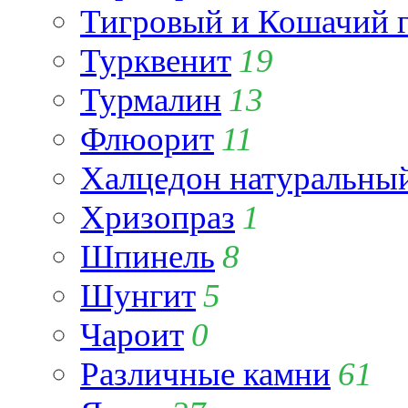
Тигровый и Кошачий г
Турквенит
19
Турмалин
13
Флюорит
11
Халцедон натуральны
Хризопраз
1
Шпинель
8
Шунгит
5
Чароит
0
Различные камни
61