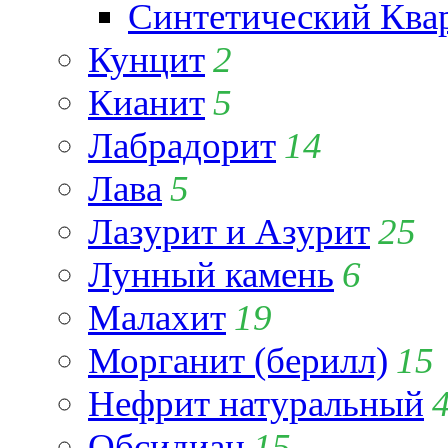
Синтетический Ква
Кунцит
2
Кианит
5
Лабрадорит
14
Лава
5
Лазурит и Азурит
25
Лунный камень
6
Малахит
19
Морганит (берилл)
15
Нефрит натуральный
Обсидиан
15