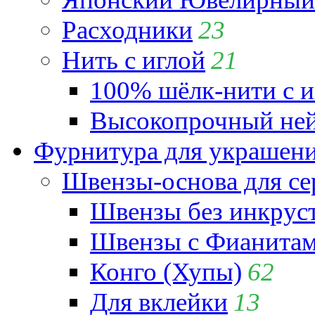
Расходники
23
Нить с иглой
21
100% шёлк-нити с и
Высокопрочный ней
Фурнитура для украшен
Швензы-основа для се
Швензы без инкрус
Швензы с Фианита
Конго (Хупы)
62
Для вклейки
13