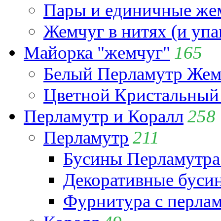
Пары и единичные ж
Жемчуг в нитях (и упа
Майорка "жемчуг"
165
Белый Перламутр Жем
Цветной Кристальный
Перламутр и Коралл
258
Перламутр
211
Бусины Перламутра
Декоративные буси
Фурнитура с перла