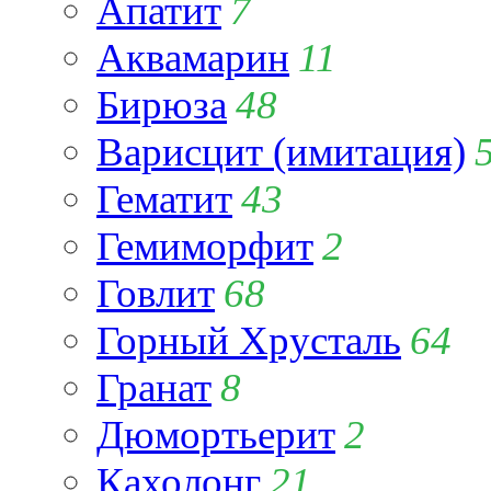
Апатит
7
Аквамарин
11
Бирюза
48
Варисцит (имитация)
Гематит
43
Гемиморфит
2
Говлит
68
Горный Хрусталь
64
Гранат
8
Дюмортьерит
2
Кахолонг
21