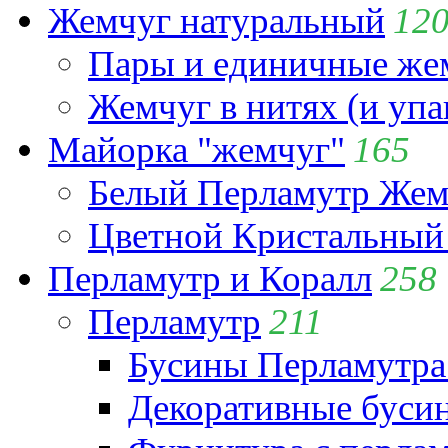
Жемчуг натуральный
12
Пары и единичные ж
Жемчуг в нитях (и упа
Майорка "жемчуг"
165
Белый Перламутр Жем
Цветной Кристальный
Перламутр и Коралл
258
Перламутр
211
Бусины Перламутра
Декоративные буси