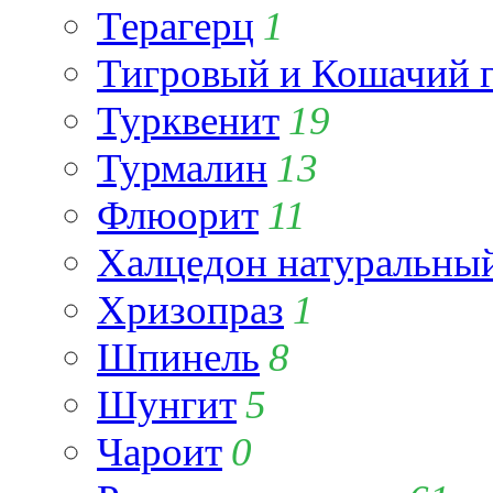
Терагерц
1
Тигровый и Кошачий г
Турквенит
19
Турмалин
13
Флюорит
11
Халцедон натуральны
Хризопраз
1
Шпинель
8
Шунгит
5
Чароит
0