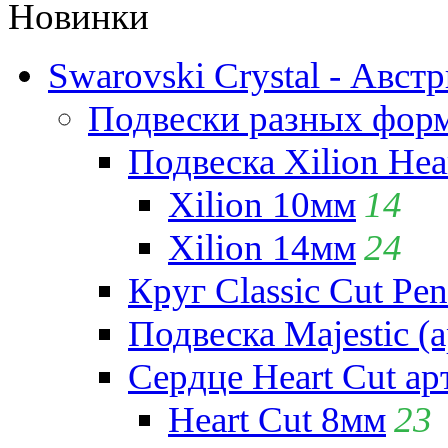
Новинки
Swarovski Crystal - Авст
Подвески разных фор
Подвеска Xilion Hear
Xilion 10мм
14
Xilion 14мм
24
Круг Classic Cut Pen
Подвеска Majestic (а
Сердце Heart Cut ар
Heart Cut 8мм
23