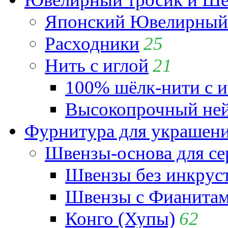
Японский Ювелирный 
Расходники
25
Нить с иглой
21
100% шёлк-нити с и
Высокопрочный ней
Фурнитура для украшен
Швензы-основа для се
Швензы без инкрус
Швензы с Фианита
Конго (Хупы)
62