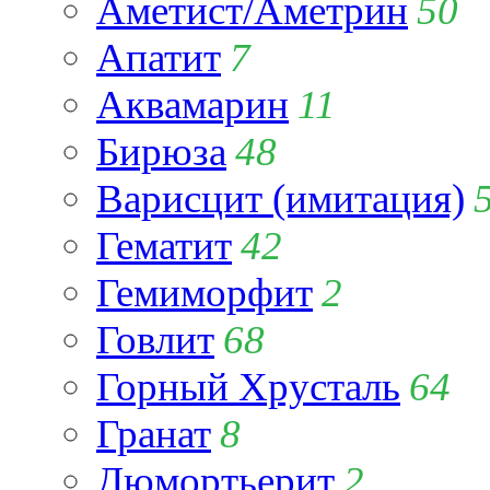
Аметист/Аметрин
50
Апатит
7
Аквамарин
11
Бирюза
48
Варисцит (имитация)
Гематит
42
Гемиморфит
2
Говлит
68
Горный Хрусталь
64
Гранат
8
Дюмортьерит
2