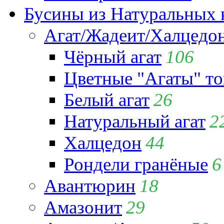
Бусины из Натуральных 
Агат/Жадеит/Халцедо
Чёрный агат
106
Цветные "Агаты" т
Белый агат
26
Натуральный агат
2
Халцедон
44
Рондели гранёные
6
Авантюрин
18
Амазонит
29