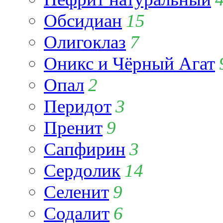
Обсидиан
15
Олигоклаз
7
Оникс и Чёрный Агат
Опал
2
Перидот
3
Пренит
9
Сапфирин
3
Сердолик
14
Селенит
9
Содалит
6