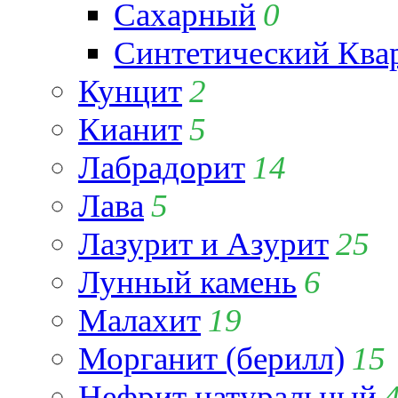
Сахарный
0
Синтетический Ква
Кунцит
2
Кианит
5
Лабрадорит
14
Лава
5
Лазурит и Азурит
25
Лунный камень
6
Малахит
19
Морганит (берилл)
15
Нефрит натуральный