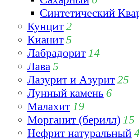
Синтетический Ква
Кунцит
2
Кианит
5
Лабрадорит
14
Лава
5
Лазурит и Азурит
25
Лунный камень
6
Малахит
19
Морганит (берилл)
15
Нефрит натуральный