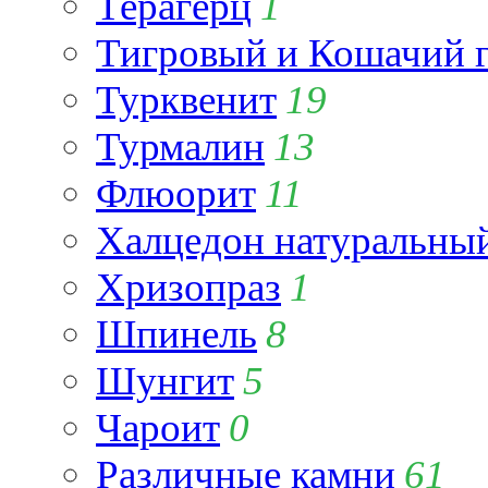
Терагерц
1
Тигровый и Кошачий г
Турквенит
19
Турмалин
13
Флюорит
11
Халцедон натуральны
Хризопраз
1
Шпинель
8
Шунгит
5
Чароит
0
Различные камни
61