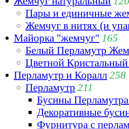
Жемчуг натуральный
12
Пары и единичные ж
Жемчуг в нитях (и упа
Майорка "жемчуг"
165
Белый Перламутр Жем
Цветной Кристальный
Перламутр и Коралл
258
Перламутр
211
Бусины Перламутра
Декоративные буси
Фурнитура с перла