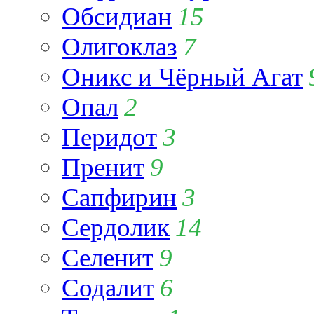
Обсидиан
15
Олигоклаз
7
Оникс и Чёрный Агат
Опал
2
Перидот
3
Пренит
9
Сапфирин
3
Сердолик
14
Селенит
9
Содалит
6