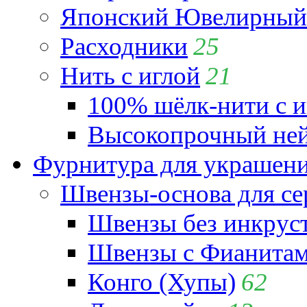
Японский Ювелирный 
Расходники
25
Нить с иглой
21
100% шёлк-нити с и
Высокопрочный ней
Фурнитура для украшен
Швензы-основа для се
Швензы без инкрус
Швензы с Фианита
Конго (Хупы)
62