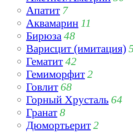
Апатит
7
Аквамарин
11
Бирюза
48
Варисцит (имитация)
Гематит
42
Гемиморфит
2
Говлит
68
Горный Хрусталь
64
Гранат
8
Дюмортьерит
2