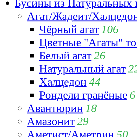
Бусины из Натуральных 
Агат/Жадеит/Халцедо
Чёрный агат
106
Цветные "Агаты" т
Белый агат
26
Натуральный агат
2
Халцедон
44
Рондели гранёные
6
Авантюрин
18
Амазонит
29
Аметист/Аметрин
50