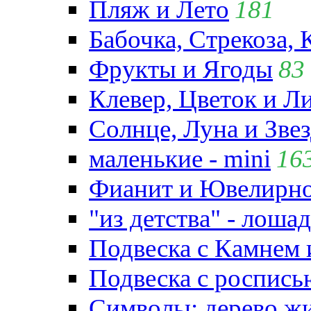
Пляж и Лето
181
Бабочка, Стрекоза, 
Фрукты и Ягоды
83
Клевер, Цветок и Л
Солнце, Луна и Зве
маленькие - mini
16
Фианит и Ювелирно
"из детства" - лошад
Подвеска с Камнем
Подвеска с роспись
Символы: дерево жиз