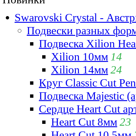
Swarovski Crystal - Авст
Подвески разных фор
Подвеска Xilion Hear
Xilion 10мм
14
Xilion 14мм
24
Круг Classic Cut Pen
Подвеска Majestic (а
Сердце Heart Cut ар
Heart Cut 8мм
23
Heart Cut 10.5мм