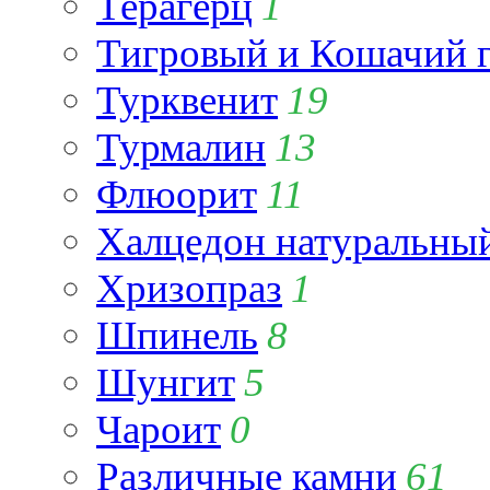
Терагерц
1
Тигровый и Кошачий г
Турквенит
19
Турмалин
13
Флюорит
11
Халцедон натуральны
Хризопраз
1
Шпинель
8
Шунгит
5
Чароит
0
Различные камни
61