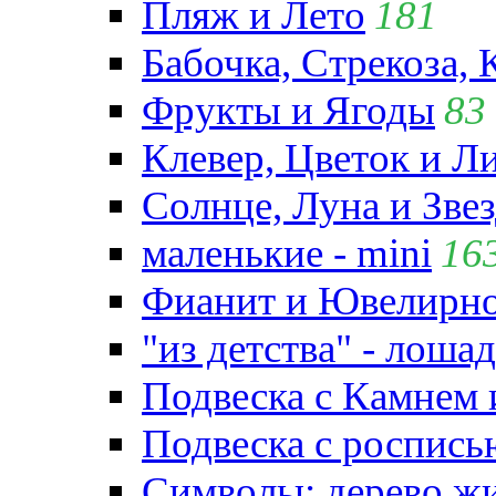
Пляж и Лето
181
Бабочка, Стрекоза, 
Фрукты и Ягоды
83
Клевер, Цветок и Л
Солнце, Луна и Зве
маленькие - mini
16
Фианит и Ювелирно
"из детства" - лошад
Подвеска с Камнем
Подвеска с роспись
Символы: дерево жиз