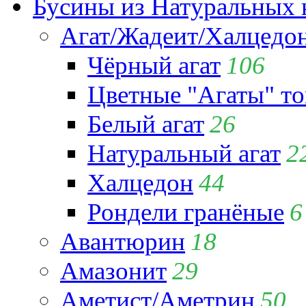
Бусины из Натуральных 
Агат/Жадеит/Халцедо
Чёрный агат
106
Цветные "Агаты" т
Белый агат
26
Натуральный агат
2
Халцедон
44
Рондели гранёные
6
Авантюрин
18
Амазонит
29
Аметист/Аметрин
50