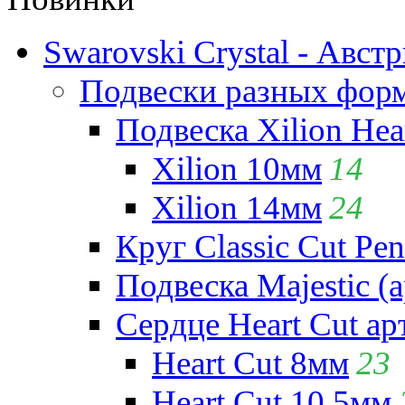
Swarovski Crystal - Авст
Подвески разных фор
Подвеска Xilion Hear
Xilion 10мм
14
Xilion 14мм
24
Круг Classic Cut Pen
Подвеска Majestic (а
Сердце Heart Cut ар
Heart Cut 8мм
23
Heart Cut 10.5мм