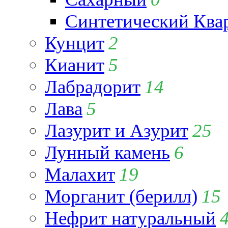
Синтетический Ква
Кунцит
2
Кианит
5
Лабрадорит
14
Лава
5
Лазурит и Азурит
25
Лунный камень
6
Малахит
19
Морганит (берилл)
15
Нефрит натуральный