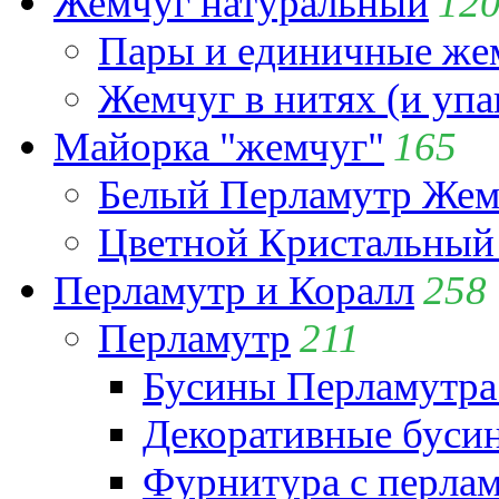
Жемчуг натуральный
12
Пары и единичные ж
Жемчуг в нитях (и упа
Майорка "жемчуг"
165
Белый Перламутр Жем
Цветной Кристальный
Перламутр и Коралл
258
Перламутр
211
Бусины Перламутра
Декоративные буси
Фурнитура с перла