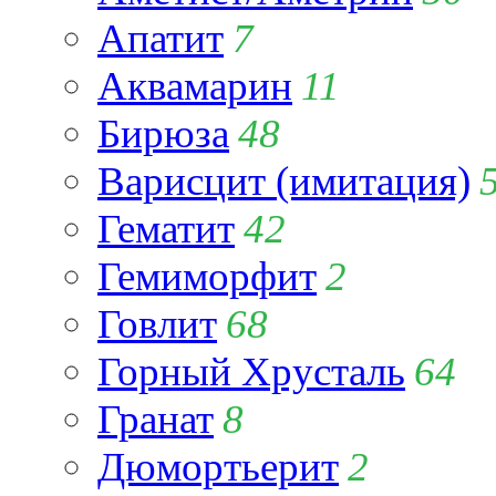
Апатит
7
Аквамарин
11
Бирюза
48
Варисцит (имитация)
Гематит
42
Гемиморфит
2
Говлит
68
Горный Хрусталь
64
Гранат
8
Дюмортьерит
2