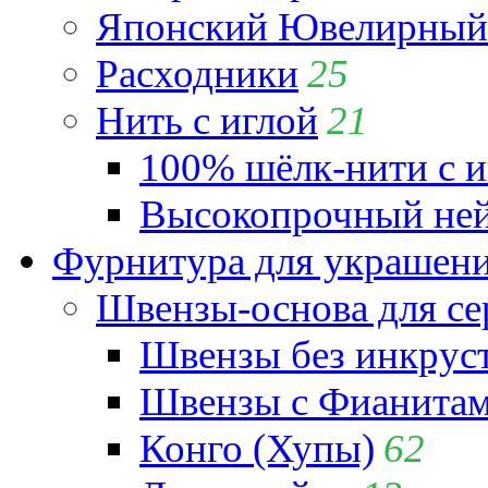
Японский Ювелирный 
Расходники
25
Нить с иглой
21
100% шёлк-нити с и
Высокопрочный ней
Фурнитура для украшен
Швензы-основа для се
Швензы без инкрус
Швензы с Фианита
Конго (Хупы)
62