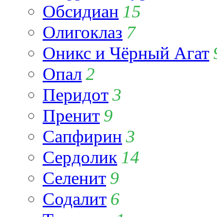
Обсидиан
15
Олигоклаз
7
Оникс и Чёрный Агат
Опал
2
Перидот
3
Пренит
9
Сапфирин
3
Сердолик
14
Селенит
9
Содалит
6