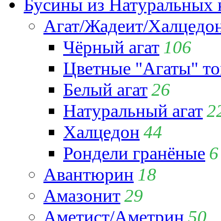
Бусины из Натуральных 
Агат/Жадеит/Халцедо
Чёрный агат
106
Цветные "Агаты" т
Белый агат
26
Натуральный агат
2
Халцедон
44
Рондели гранёные
6
Авантюрин
18
Амазонит
29
Аметист/Аметрин
50