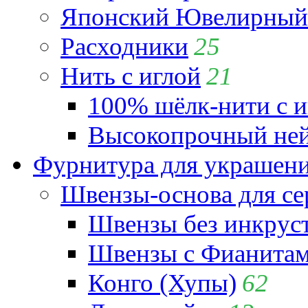
Японский Ювелирный 
Расходники
25
Нить с иглой
21
100% шёлк-нити с и
Высокопрочный ней
Фурнитура для украшен
Швензы-основа для се
Швензы без инкрус
Швензы с Фианита
Конго (Хупы)
62