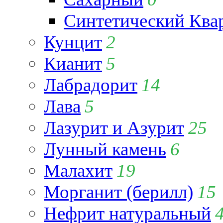
Синтетический Ква
Кунцит
2
Кианит
5
Лабрадорит
14
Лава
5
Лазурит и Азурит
25
Лунный камень
6
Малахит
19
Морганит (берилл)
15
Нефрит натуральный