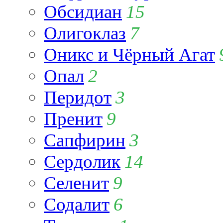
Обсидиан
15
Олигоклаз
7
Оникс и Чёрный Агат
Опал
2
Перидот
3
Пренит
9
Сапфирин
3
Сердолик
14
Селенит
9
Содалит
6