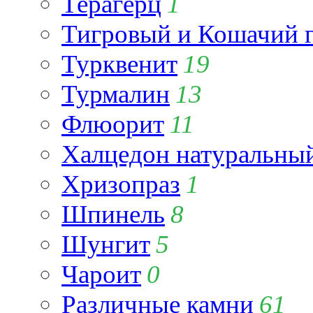
Терагерц
1
Тигровый и Кошачий г
Турквенит
19
Турмалин
13
Флюорит
11
Халцедон натуральны
Хризопраз
1
Шпинель
8
Шунгит
5
Чароит
0
Различные камни
61