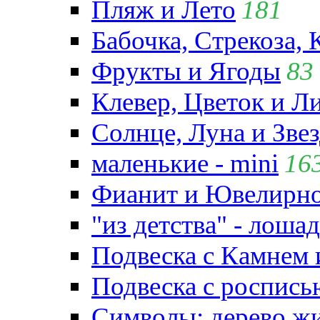
Пляж и Лето
181
Бабочка, Стрекоза, 
Фрукты и Ягоды
83
Клевер, Цветок и Л
Солнце, Луна и Зве
маленькие - mini
16
Фианит и Ювелирно
"из детства" - лошад
Подвеска с Камнем
Подвеска с роспись
Символы: дерево жиз