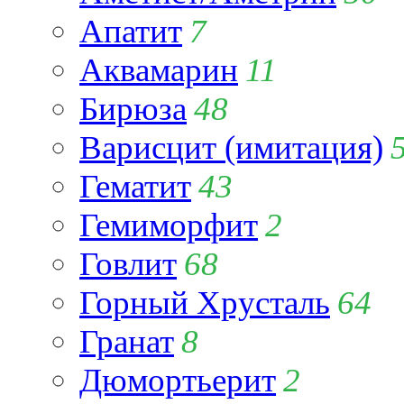
Апатит
7
Аквамарин
11
Бирюза
48
Варисцит (имитация)
Гематит
43
Гемиморфит
2
Говлит
68
Горный Хрусталь
64
Гранат
8
Дюмортьерит
2