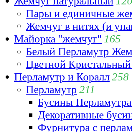
Жемчуг натуральный
12
Пары и единичные ж
Жемчуг в нитях (и упа
Майорка "жемчуг"
165
Белый Перламутр Жем
Цветной Кристальный
Перламутр и Коралл
258
Перламутр
211
Бусины Перламутра
Декоративные буси
Фурнитура с перла