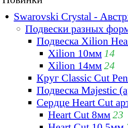
Swarovski Crystal - Авст
Подвески разных фор
Подвеска Xilion Hear
Xilion 10мм
14
Xilion 14мм
24
Круг Classic Cut Pen
Подвеска Majestic (а
Сердце Heart Cut ар
Heart Cut 8мм
23
Heart Cut 10.5мм