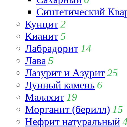
Синтетический Ква
Кунцит
2
Кианит
5
Лабрадорит
14
Лава
5
Лазурит и Азурит
25
Лунный камень
6
Малахит
19
Морганит (берилл)
15
Нефрит натуральный