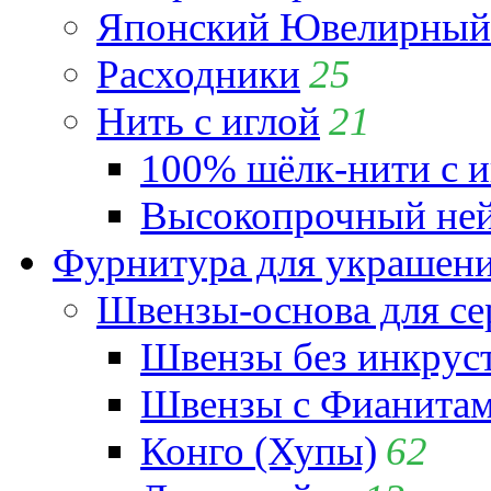
Японский Ювелирный 
Расходники
25
Нить с иглой
21
100% шёлк-нити с и
Высокопрочный ней
Фурнитура для украшен
Швензы-основа для се
Швензы без инкрус
Швензы с Фианита
Конго (Хупы)
62