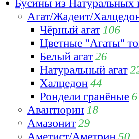
Бусины из Натуральных 
Агат/Жадеит/Халцедо
Чёрный агат
106
Цветные "Агаты" т
Белый агат
26
Натуральный агат
2
Халцедон
44
Рондели гранёные
6
Авантюрин
18
Амазонит
29
Аметист/Аметрин
50