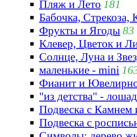
Пляж и Лето
181
Бабочка, Стрекоза, 
Фрукты и Ягоды
83
Клевер, Цветок и Л
Солнце, Луна и Зве
маленькие - mini
16
Фианит и Ювелирно
"из детства" - лошад
Подвеска с Камнем
Подвеска с роспись
Символы: дерево жиз