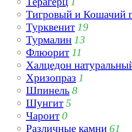
Терагерц
1
Тигровый и Кошачий г
Турквенит
19
Турмалин
13
Флюорит
11
Халцедон натуральны
Хризопраз
1
Шпинель
8
Шунгит
5
Чароит
0
Различные камни
61