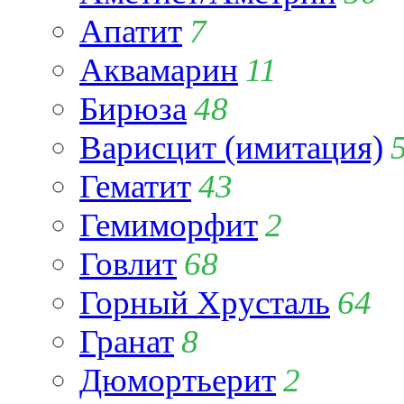
Апатит
7
Аквамарин
11
Бирюза
48
Варисцит (имитация)
Гематит
43
Гемиморфит
2
Говлит
68
Горный Хрусталь
64
Гранат
8
Дюмортьерит
2