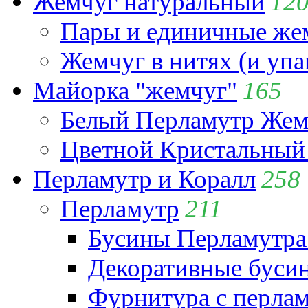
Жемчуг натуральный
12
Пары и единичные ж
Жемчуг в нитях (и упа
Майорка "жемчуг"
165
Белый Перламутр Жем
Цветной Кристальный
Перламутр и Коралл
258
Перламутр
211
Бусины Перламутра
Декоративные буси
Фурнитура с перла