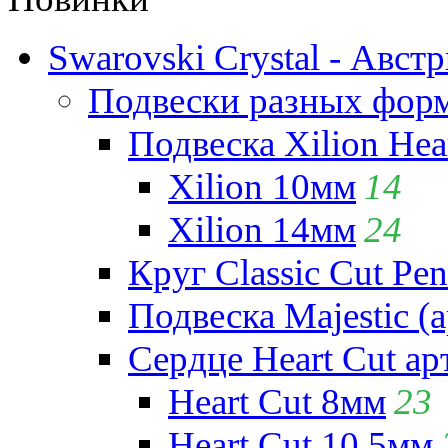
Swarovski Crystal - Авст
Подвески разных фор
Подвеска Xilion Hear
Xilion 10мм
14
Xilion 14мм
24
Круг Classic Cut Pen
Подвеска Majestic (а
Сердце Heart Cut ар
Heart Cut 8мм
23
Heart Cut 10.5мм