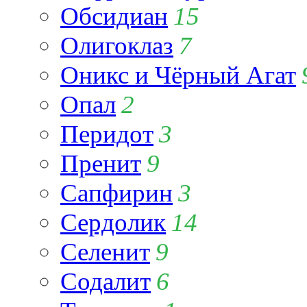
Обсидиан
15
Олигоклаз
7
Оникс и Чёрный Агат
Опал
2
Перидот
3
Пренит
9
Сапфирин
3
Сердолик
14
Селенит
9
Содалит
6